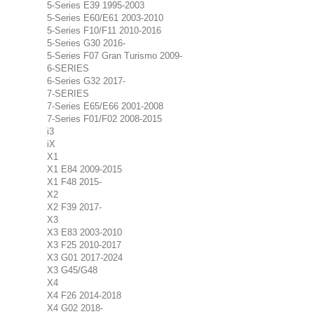
5-Series E39 1995-2003
5-Series E60/E61 2003-2010
5-Series F10/F11 2010-2016
5-Series G30 2016-
5-Series F07 Gran Turismo 2009-
6-SERIES
6-Series G32 2017-
7-SERIES
7-Series E65/E66 2001-2008
7-Series F01/F02 2008-2015
i3
iX
X1
X1 E84 2009-2015
X1 F48 2015-
X2
X2 F39 2017-
X3
X3 E83 2003-2010
X3 F25 2010-2017
X3 G01 2017-2024
X3 G45/G48
X4
X4 F26 2014-2018
X4 G02 2018-