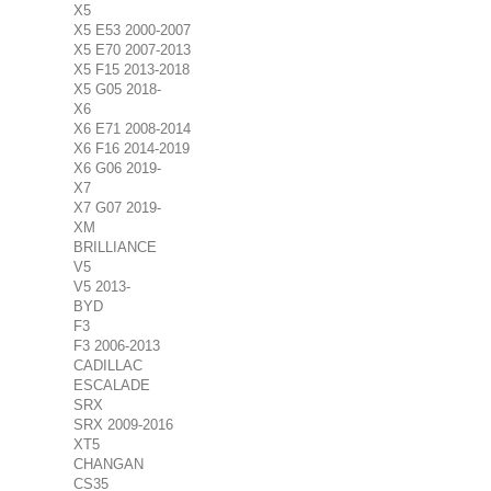
X5
X5 E53 2000-2007
X5 E70 2007-2013
X5 F15 2013-2018
X5 G05 2018-
X6
X6 E71 2008-2014
X6 F16 2014-2019
X6 G06 2019-
X7
X7 G07 2019-
XM
BRILLIANCE
V5
V5 2013-
BYD
F3
F3 2006-2013
CADILLAC
ESCALADE
SRX
SRX 2009-2016
XT5
CHANGAN
CS35