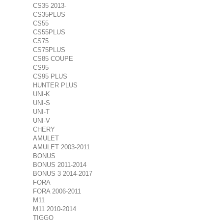
CS35 2013-
CS35PLUS
CS55
CS55PLUS
CS75
CS75PLUS
CS85 COUPE
CS95
CS95 PLUS
HUNTER PLUS
UNI-K
UNI-S
UNI-T
UNI-V
CHERY
AMULET
AMULET 2003-2011
BONUS
BONUS 2011-2014
BONUS 3 2014-2017
FORA
FORA 2006-2011
M11
M11 2010-2014
TIGGO