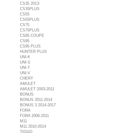
CS35 2013-
CS35PLUS
CS55
CS55PLUS
CS75
CS75PLUS
CS85 COUPE
CS95
CS95 PLUS
HUNTER PLUS
UNI-K
UNI-S
UNI-T
UNI-V
CHERY
AMULET
AMULET 2003-2011
BONUS
BONUS 2011-2014
BONUS 3 2014-2017
FORA
FORA 2006-2011
M11
M11 2010-2014
TIGGO