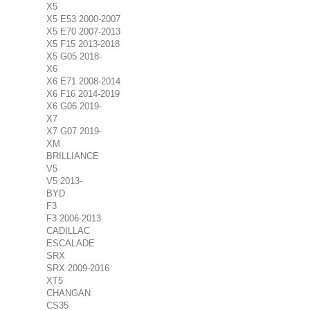
X5
X5 E53 2000-2007
X5 E70 2007-2013
X5 F15 2013-2018
X5 G05 2018-
X6
X6 E71 2008-2014
X6 F16 2014-2019
X6 G06 2019-
X7
X7 G07 2019-
XM
BRILLIANCE
V5
V5 2013-
BYD
F3
F3 2006-2013
CADILLAC
ESCALADE
SRX
SRX 2009-2016
XT5
CHANGAN
CS35