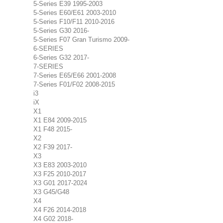
5-Series E39 1995-2003
5-Series E60/E61 2003-2010
5-Series F10/F11 2010-2016
5-Series G30 2016-
5-Series F07 Gran Turismo 2009-
6-SERIES
6-Series G32 2017-
7-SERIES
7-Series E65/E66 2001-2008
7-Series F01/F02 2008-2015
i3
iX
X1
X1 E84 2009-2015
X1 F48 2015-
X2
X2 F39 2017-
X3
X3 E83 2003-2010
X3 F25 2010-2017
X3 G01 2017-2024
X3 G45/G48
X4
X4 F26 2014-2018
X4 G02 2018-