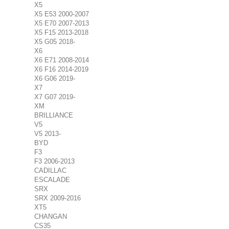
X5
X5 E53 2000-2007
X5 E70 2007-2013
X5 F15 2013-2018
X5 G05 2018-
X6
X6 E71 2008-2014
X6 F16 2014-2019
X6 G06 2019-
X7
X7 G07 2019-
XM
BRILLIANCE
V5
V5 2013-
BYD
F3
F3 2006-2013
CADILLAC
ESCALADE
SRX
SRX 2009-2016
XT5
CHANGAN
CS35