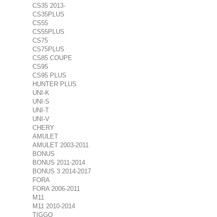
CS35 2013-
CS35PLUS
CS55
CS55PLUS
CS75
CS75PLUS
CS85 COUPE
CS95
CS95 PLUS
HUNTER PLUS
UNI-K
UNI-S
UNI-T
UNI-V
CHERY
AMULET
AMULET 2003-2011
BONUS
BONUS 2011-2014
BONUS 3 2014-2017
FORA
FORA 2006-2011
M11
M11 2010-2014
TIGGO