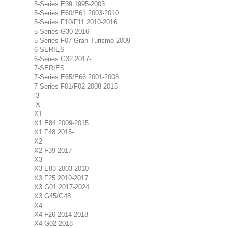
5-Series E39 1995-2003
5-Series E60/E61 2003-2010
5-Series F10/F11 2010-2016
5-Series G30 2016-
5-Series F07 Gran Turismo 2009-
6-SERIES
6-Series G32 2017-
7-SERIES
7-Series E65/E66 2001-2008
7-Series F01/F02 2008-2015
i3
iX
X1
X1 E84 2009-2015
X1 F48 2015-
X2
X2 F39 2017-
X3
X3 E83 2003-2010
X3 F25 2010-2017
X3 G01 2017-2024
X3 G45/G48
X4
X4 F26 2014-2018
X4 G02 2018-