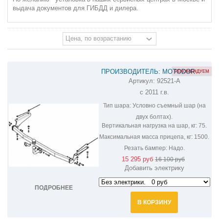
выдача документов для ГИБДД и дилера.
ПРОИЗВОДИТЕЛЬ: MOTODOR
РЕКОМЕНДУЕМ
Артикул:
92521-A
ФАРКОП НА TOYOTA VELLFIRE 92521-
с 2011 г.в.
A
Тип шара:
Условно съемный шар (на
двух болтах).
Вертикальная нагрузка на шар, кг:
75.
Максимальная масса прицепа, кг:
1500.
Резать бампер:
Надо.
15 295 руб
16 100 руб
Добавить электрику
ПОДРОБНЕЕ
В КОРЗИНУ