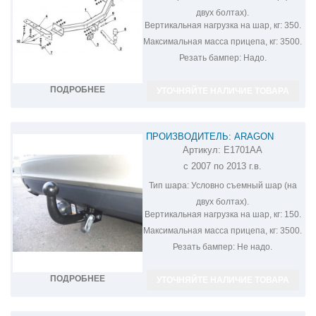
двух болтах).
Вертикальная нагрузка на шар, кг:
350.
Максимальная масса прицепа, кг:
3500.
Резать бампер:
Надо.
ПОДРОБНЕЕ
УТОЧНЯЙТЕ НАЛИЧИЕ ТОВАРА
ПРОИЗВОДИТЕЛЬ: ARAGON
Артикул:
E1701AA
ФАРКОП НА JEEP CHEROKEE KK
с 2007 по 2013 г.в.
E1701AA
Тип шара:
Условно съемный шар (на
двух болтах).
Вертикальная нагрузка на шар, кг:
150.
Максимальная масса прицепа, кг:
3500.
Резать бампер:
Не надо.
ПОДРОБНЕЕ
УТОЧНЯЙТЕ НАЛИЧИЕ ТОВАРА