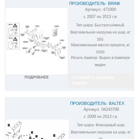
ПРОИЗВОДИТЕЛЬ: BRINK
Артикул:
473300
ФАРКОП НА JEEP CHEROKEE KK
с 2007 по 2013 г.в.
473300
Тип шара:
Быстросъёмный.
Вертикальная нагрузка на шар, кг:
350.
Максимальная масса прицепа, кг:
3500.
Резать бампер:
Вырез в бампере
виден.
ПОДРОБНЕЕ
УТОЧНЯЙТЕ НАЛИЧИЕ
ТОВАРА
ПРОИЗВОДИТЕЛЬ: BALTEX
Артикул:
04243708
ФАРКОП НА JEEP CHEROKEE
с 2008 по 2013 г.в.
04243708
Тип шара:
Фланцевый шар.
Вертикальная нагрузка на шар, кг: