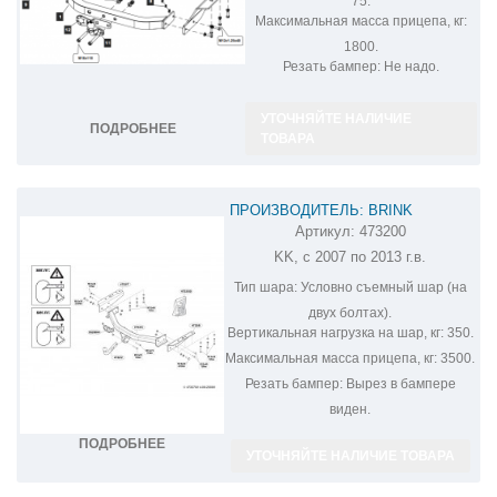
75.
Максимальная масса прицепа, кг:
1800.
Резать бампер:
Не надо.
УТОЧНЯЙТЕ НАЛИЧИЕ
ПОДРОБНЕЕ
ТОВАРА
ПРОИЗВОДИТЕЛЬ: BRINK
Артикул:
473200
ФАРКОП НА JEEP CHEROKEE KK
KK, с 2007 по 2013 г.в.
473200
Тип шара:
Условно съемный шар (на
двух болтах).
Вертикальная нагрузка на шар, кг:
350.
Максимальная масса прицепа, кг:
3500.
Резать бампер:
Вырез в бампере
виден.
ПОДРОБНЕЕ
УТОЧНЯЙТЕ НАЛИЧИЕ ТОВАРА