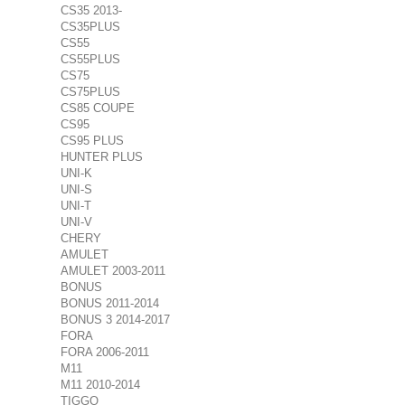
CS35 2013-
CS35PLUS
CS55
CS55PLUS
CS75
CS75PLUS
CS85 COUPE
CS95
CS95 PLUS
HUNTER PLUS
UNI-K
UNI-S
UNI-T
UNI-V
CHERY
AMULET
AMULET 2003-2011
BONUS
BONUS 2011-2014
BONUS 3 2014-2017
FORA
FORA 2006-2011
M11
M11 2010-2014
TIGGO