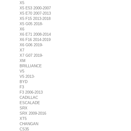
X5
X5 E53 2000-2007
X5 E70 2007-2013
X5 F15 2013-2018
X5 G05 2018-
X6
X6 E71 2008-2014
X6 F16 2014-2019
X6 G06 2019-
X7
X7 G07 2019-
XM
BRILLIANCE
V5
V5 2013-
BYD
F3
F3 2006-2013
CADILLAC
ESCALADE
SRX
SRX 2009-2016
XT5
CHANGAN
CS35