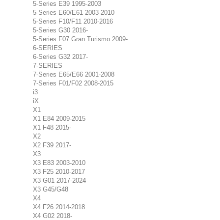
5-Series E39 1995-2003
5-Series E60/E61 2003-2010
5-Series F10/F11 2010-2016
5-Series G30 2016-
5-Series F07 Gran Turismo 2009-
6-SERIES
6-Series G32 2017-
7-SERIES
7-Series E65/E66 2001-2008
7-Series F01/F02 2008-2015
i3
iX
X1
X1 E84 2009-2015
X1 F48 2015-
X2
X2 F39 2017-
X3
X3 E83 2003-2010
X3 F25 2010-2017
X3 G01 2017-2024
X3 G45/G48
X4
X4 F26 2014-2018
X4 G02 2018-