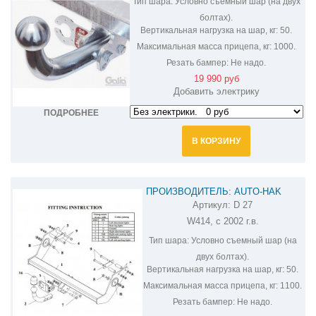
Тип шара:
Условно съемный шар (на двух
болтах).
Вертикальная нагрузка на шар, кг:
50.
Максимальная масса прицепа, кг:
1000.
Резать бампер:
Не надо.
19 990 руб
Добавить электрику
ПОДРОБНЕЕ
В КОРЗИНУ
ПРОИЗВОДИТЕЛЬ: AUTO-HAK
Артикул:
D 27
ФАРКОП НА MERCEDES VANEO D 27
W414, с 2002 г.в.
Тип шара:
Условно съемный шар (на
двух болтах).
Вертикальная нагрузка на шар, кг:
50.
Максимальная масса прицепа, кг:
1100.
Резать бампер:
Не надо.