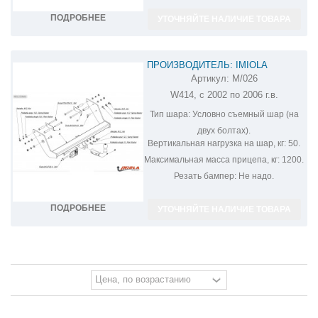
ПОДРОБНЕЕ
УТОЧНЯЙТЕ НАЛИЧИЕ ТОВАРА
ПРОИЗВОДИТЕЛЬ: IMIOLA
Артикул:
M/026
ФАРКОП НА MERCEDES VANEO M/026
W414, с 2002 по 2006 г.в.
Тип шара:
Условно съемный шар (на
двух болтах).
Вертикальная нагрузка на шар, кг:
50.
Максимальная масса прицепа, кг:
1200.
Резать бампер:
Не надо.
ПОДРОБНЕЕ
УТОЧНЯЙТЕ НАЛИЧИЕ ТОВАРА