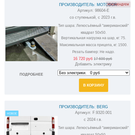
ПРОИЗВОДИТЕЛЬ: MOTODOR
РЕКОМЕНДУЕМ
Артикул:
98604-E
ФАРКОП НА DONGFENG K32/K33 98604-
со ступенькой, с 2023 г.в.
E
Тип шара:
Легкосъёмный "американский"
квадрат 50х50.
Вертикальная нагрузка на шар, кг:
75.
Максимальная масса прицепа, кг:
1500.
Резать бампер:
Не надо.
16 720 руб
17 600 руб
Добавить электрику
ПОДРОБНЕЕ
В КОРЗИНУ
ПРОИЗВОДИТЕЛЬ: BERG
Артикул:
F.9320.001
ФАРКОП НА DONGFENG K33 F.9320.001
НОВОЕ
с 2024 г.в.
Тип шара:
Легкосъёмный "американский"
квадрат 50х50.