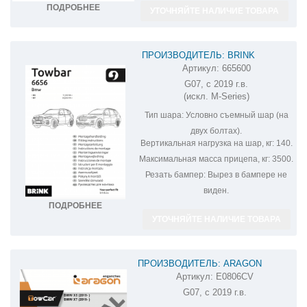
ПОДРОБНЕЕ
УТОЧНЯЙТЕ НАЛИЧИЕ ТОВАРА
ПРОИЗВОДИТЕЛЬ: BRINK
Артикул:
665600
ФАРКОП НА BMW X7 665600
G07, с 2019 г.в.
(искл. M-Series)
Тип шара:
Условно съемный шар (на
двух болтах).
Вертикальная нагрузка на шар, кг:
140.
Максимальная масса прицепа, кг:
3500.
Резать бампер:
Вырез в бампере не
виден.
ПОДРОБНЕЕ
УТОЧНЯЙТЕ НАЛИЧИЕ ТОВАРА
ПРОИЗВОДИТЕЛЬ: ARAGON
Артикул:
E0806CV
ФАРКОП НА BMW X7 E0806CV
G07, с 2019 г.в.