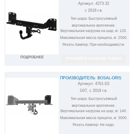
Артикул:
4273.32
ФАРКОП НА BMW X7 4273.32
с 2019 г.в.
Тип шара:
Быстросъёмный
вертикальное крепление.
Вертикальная нагрузка на шар, кг:
120.
Максимальная масса прицепа, кг:
2500.
Резать бампер:
При необходимости.
ПОДРОБНЕЕ
УТОЧНЯЙТЕ НАЛИЧИЕ ТОВАРА
ПРОИЗВОДИТЕЛЬ: BOSAL-ORIS
Артикул:
4761-D2
ФАРКОП НА BMW X7 4761-D2
G07, с 2019 г.в.
Тип шара:
Быстросъёмный
вертикальное крепление.
Вертикальная нагрузка на шар, кг:
140.
Максимальная масса прицепа, кг:
3000.
Резать бампер:
Не надо.