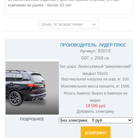
компании на рынке - более 10 лет.
ПРОИЗВОДИТЕЛЬ: ЛИДЕР ПЛЮС
Артикул:
B207-E
ФАРКОП НА BMW X7 B207-E
G07, с 2019 г.в.
Тип шара:
Легкосъёмный "американский"
квадрат 50х50.
Вертикальная нагрузка на шар, кг:
100.
Максимальная масса прицепа, кг:
1500.
Резать бампер:
Вырез в бампере не
виден.
19 599 руб
Добавить электрику
ПОДРОБНЕЕ
В КОРЗИНУ