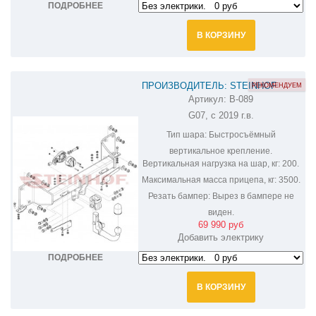
ПОДРОБНЕЕ
В КОРЗИНУ
ПРОИЗВОДИТЕЛЬ: STEINHOF
РЕКОМЕНДУЕМ
Артикул:
B-089
ФАРКОП НА BMW X7 B-089
G07, с 2019 г.в.
Тип шара:
Быстросъёмный
вертикальное крепление.
Вертикальная нагрузка на шар, кг:
200.
Максимальная масса прицепа, кг:
3500.
Резать бампер:
Вырез в бампере не
виден.
69 990 руб
Добавить электрику
ПОДРОБНЕЕ
В КОРЗИНУ