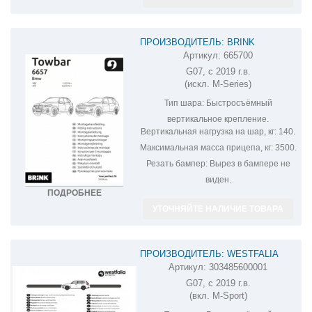
ПРОИЗВОДИТЕЛЬ: BRINK
Артикул:
665700
ФАРКОП НА BMW X7 665700
G07, с 2019 г.в.
(искл. M-Series)
Тип шара:
Быстросъёмный
вертикальное крепление.
Вертикальная нагрузка на шар, кг:
140.
Максимальная масса прицепа, кг:
3500.
Резать бампер:
Вырез в бампере не
виден.
ПОДРОБНЕЕ
УТОЧНЯЙТЕ НАЛИЧИЕ ТОВАРА
ПРОИЗВОДИТЕЛЬ: WESTFALIA
Артикул:
303485600001
ФАРКОП НА BMW X7 303485600001
G07, с 2019 г.в.
(вкл. M-Sport)