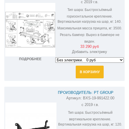
с 2019 г.в.
B026C
Тип шара:
Быстросъёмный
горизонтальное крепление.
Вертикальная нагрузка на шар, кг:
140.
Максимальная масса прицепа, кг:
3500.
Резать бампер:
Вырез в бампере не
виден.
33 290 руб
Добавить электрику
ПОДРОБНЕЕ
В КОРЗИНУ
ПРОИЗВОДИТЕЛЬ: PT GROUP
Артикул:
BXS-19-991422.00
ФАРКОП НА BMW X7 BXS-19-991422.00
с 2019 г.в.
Тип шара:
Быстросъёмный
вертикальное крепление.
Вертикальная нагрузка на шар, кг:
120.