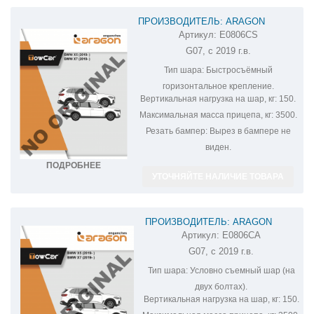
ПРОИЗВОДИТЕЛЬ: ARAGON
Артикул:
E0806CS
ФАРКОП НА BMW X7 E0806CS
G07, с 2019 г.в.
Тип шара:
Быстросъёмный
горизонтальное крепление.
Вертикальная нагрузка на шар, кг:
150.
Максимальная масса прицепа, кг:
3500.
Резать бампер:
Вырез в бампере не
виден.
ПОДРОБНЕЕ
УТОЧНЯЙТЕ НАЛИЧИЕ ТОВАРА
ПРОИЗВОДИТЕЛЬ: ARAGON
Артикул:
E0806CA
ФАРКОП НА BMW X7 E0806CA
G07, с 2019 г.в.
Тип шара:
Условно съемный шар (на
двух болтах).
Вертикальная нагрузка на шар, кг:
150.