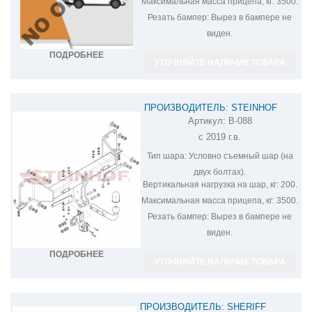
Максимальная масса прицепа, кг:
3500.
Резать бампер:
Вырез в бампере не
виден.
ПОДРОБНЕЕ
УТОЧНЯЙТЕ НАЛИЧИЕ ТОВАРА
ПРОИЗВОДИТЕЛЬ: STEINHOF
Артикул:
B-088
ФАРКОП НА BMW X7 B-088
с 2019 г.в.
Тип шара:
Условно съемный шар (на
двух болтах).
Вертикальная нагрузка на шар, кг:
200.
Максимальная масса прицепа, кг:
3500.
Резать бампер:
Вырез в бампере не
виден.
ПОДРОБНЕЕ
УТОЧНЯЙТЕ НАЛИЧИЕ ТОВАРА
ПРОИЗВОДИТЕЛЬ: SHERIFF