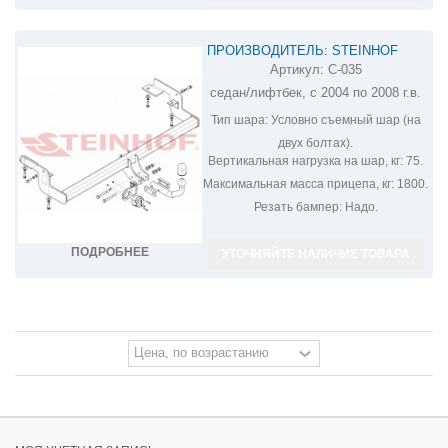
ПРОИЗВОДИТЕЛЬ: STEINHOF
Артикул:
C-035
ФАРКОП НА CITROEN C5 C-035
седан/лифтбек, с 2004 по 2008 г.в.
Тип шара:
Условно съемный шар (на
двух болтах).
Вертикальная нагрузка на шар, кг:
75.
Максимальная масса прицепа, кг:
1800.
Резать бампер:
Надо.
ПОДРОБНЕЕ
УТОЧНЯЙТЕ НАЛИЧИЕ ТОВАРА