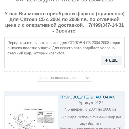
У нас Вы можете приобрести фаркоп (прицепное)
для Citroen C5 с 2004 по 2008 г.в. по отличной
цене и с оперативной доставкой. +7(499)347-14-31
- Звоните!
Перед тем как купить фаркоп для CITROEN C5 2004-2008 годов
выпуска полезно узнать: Для вашего авто подойдет условно
съёмный шар, который крепится...
ЕЩЕ
ПРОИЗВОДИТЕЛЬ: AUTO-HAK
Артикул:
P 27
ФАРКОП НА CITROEN C5 P 27
4/5 дверей, с 2004 по 2008 г.в.
Тип шара:
Условно съемный шар (на
двух болтах).
Вертикальная нагрузка на шар, кг:
75.