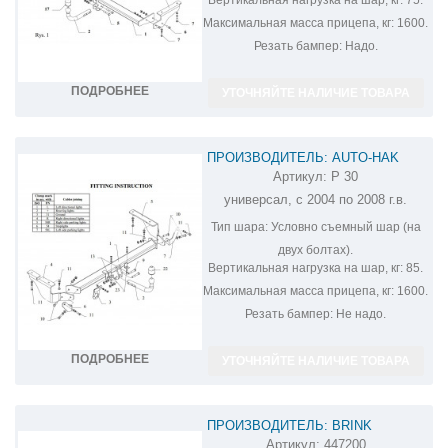
Максимальная масса прицепа, кг:
1600.
Резать бампер:
Надо.
ПОДРОБНЕЕ
УТОЧНЯЙТЕ НАЛИЧИЕ ТОВАРА
ПРОИЗВОДИТЕЛЬ: AUTO-HAK
Артикул:
P 30
ФАРКОП НА CITROEN C5 P 30
универсал, с 2004 по 2008 г.в.
Тип шара:
Условно съемный шар (на
двух болтах).
Вертикальная нагрузка на шар, кг:
85.
Максимальная масса прицепа, кг:
1600.
Резать бампер:
Не надо.
ПОДРОБНЕЕ
УТОЧНЯЙТЕ НАЛИЧИЕ ТОВАРА
ПРОИЗВОДИТЕЛЬ: BRINK
Артикул:
447200