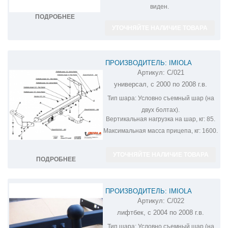
виден.
ПОДРОБНЕЕ
УТОЧНЯЙТЕ НАЛИЧИЕ ТОВАРА
ПРОИЗВОДИТЕЛЬ: IMIOLA
Артикул:
C/021
ФАРКОП НА CITROEN C5 C/021
универсал, с 2000 по 2008 г.в.
Тип шара:
Условно съемный шар (на
двух болтах).
Вертикальная нагрузка на шар, кг:
85.
Максимальная масса прицепа, кг:
1600.
УТОЧНЯЙТЕ НАЛИЧИЕ ТОВАРА
ПОДРОБНЕЕ
ПРОИЗВОДИТЕЛЬ: IMIOLA
Артикул:
C/022
ФАРКОП НА CITROEN C5 C/022
лифтбек, с 2004 по 2008 г.в.
Тип шара:
Условно съемный шар (на