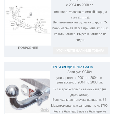
ФАРКОП НА CITROEN C5 447200
с 2004 по 2008 г.в.
Тип шара:
Условно съемный шар (на
двух болтах).
Вертикальная нагрузка на шар, кг:
75.
Максимальная масса прицепа, кг:
1600.
Резать бампер:
Вырез в бампере не
виден.
ПОДРОБНЕЕ
УТОЧНЯЙТЕ НАЛИЧИЕ ТОВАРА
ПРОИЗВОДИТЕЛЬ: GALIA
Артикул:
C040A
ОЦИНКОВАННЫЙ ФАРКОП НА
универсал, с 2001 по 2004 г.в.
CITROEN C5 C040A
универсал, с 2004 по 2008 г.в.
Тип шара:
Условно съемный шар (на
двух болтах).
Вертикальная нагрузка на шар, кг:
85.
Максимальная масса прицепа, кг:
1700.
Резать бампер:
Вырез в бампере не