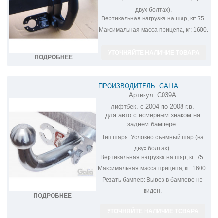
двух болтах).
Вертикальная нагрузка на шар, кг:
75.
Максимальная масса прицепа, кг:
1600.
УТОЧНЯЙТЕ НАЛИЧИЕ ТОВАРА
ПОДРОБНЕЕ
ПРОИЗВОДИТЕЛЬ: GALIA
Артикул:
C039A
ОЦИНКОВАННЫЙ ФАРКОП НА
лифтбек, с 2004 по 2008 г.в.
CITROEN C5 C039A
для авто с номерным знаком на
заднем бампере.
Тип шара:
Условно съемный шар (на
двух болтах).
Вертикальная нагрузка на шар, кг:
75.
Максимальная масса прицепа, кг:
1600.
Резать бампер:
Вырез в бампере не
виден.
ПОДРОБНЕЕ
УТОЧНЯЙТЕ НАЛИЧИЕ ТОВАРА