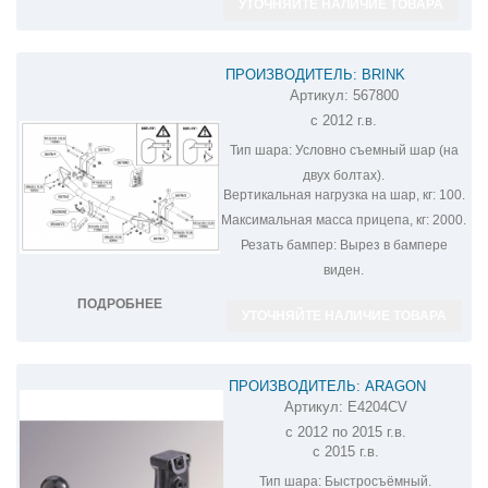
УТОЧНЯЙТЕ НАЛИЧИЕ ТОВАРА
ПРОИЗВОДИТЕЛЬ: BRINK
Артикул:
567800
ФАРКОП НА MITSUBISHI OUTLANDER
с 2012 г.в.
567800
Тип шара:
Условно съемный шар (на
двух болтах).
Вертикальная нагрузка на шар, кг:
100.
Максимальная масса прицепа, кг:
2000.
Резать бампер:
Вырез в бампере
виден.
ПОДРОБНЕЕ
УТОЧНЯЙТЕ НАЛИЧИЕ ТОВАРА
ПРОИЗВОДИТЕЛЬ: ARAGON
Артикул:
E4204CV
ФАРКОП НА MITSUBISHI OUTLANDER
с 2012 по 2015 г.в.
E4204CV
с 2015 г.в.
Тип шара:
Быстросъёмный.