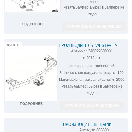
2000.
Резать бампер:
Вырез в бампере не
виден.
ПОДРОБНЕЕ
УТОЧНЯЙТЕ НАЛИЧИЕ ТОВАРА
ПРОИЗВОДИТЕЛЬ: WESTFALIA
ОРИГИНАЛ
Артикул:
340099600001
ФАРКОП НА MITSUBISHI OUTLANDER
с 2012 г.в.
340099600001
Тип шара:
Быстросъёмный.
Вертикальная нагрузка на шар, кг:
100.
Максимальная масса прицепа, кг:
2000.
Резать бампер:
Вырез в бампере не
виден.
ПОДРОБНЕЕ
УТОЧНЯЙТЕ НАЛИЧИЕ ТОВАРА
ПРОИЗВОДИТЕЛЬ: BRINK
Артикул:
606300
ФАРКОП НА MITSUBISHI