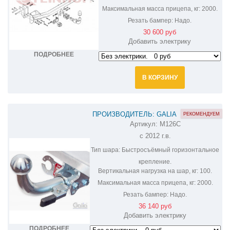
Максимальная масса прицепа, кг:
2000.
Резать бампер:
Надо.
30 600 руб
Добавить электрику
ПОДРОБНЕЕ
В КОРЗИНУ
ПРОИЗВОДИТЕЛЬ: GALIA
РЕКОМЕНДУЕМ
Артикул:
M126C
ОЦИНКОВАННЫЙ ФАРКОП НА
с 2012 г.в.
MITSUBISHI OUTLANDER M126C
Тип шара:
Быстросъёмный горизонтальное
крепление.
Вертикальная нагрузка на шар, кг:
100.
Максимальная масса прицепа, кг:
2000.
Резать бампер:
Надо.
36 140 руб
Добавить электрику
ПОДРОБНЕЕ