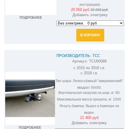
инструкцию).
20 050 руб
20 200 руб
Добавить электрику
ПОДРОБНЕЕ
В КОРЗИНУ
ПРОИЗВОДИТЕЛЬ: ТСС
Артикул:
TCU00089
ФАРКОП НА MITSUBISHI OUTLANDER
с 2015 по 2018 г.в.
TCU00089
с 2018 г.в.
Тип шара:
Легкосъёмный "американский"
квадрат 50х50.
Вертикальная нагрузка на шар, кг:
80.
Максимальная масса прицепа, кг:
1500.
Резать бампер:
Вырез в бампере не
виден.
21 400 руб
Добавить электрику
ПОДРОБНЕЕ