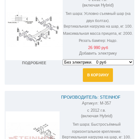
M-356
(включая Hybrid)
Тип шара:
Условно съемный шар (на
двух болтах).
Вертикальная нагрузка на шар, кг:
100.
Максимальная масса прицепа, кг:
2000.
Резать бампер:
Надо.
26 990 руб
Добавить электрику
ПОДРОБНЕЕ
В КОРЗИНУ
ПРОИЗВОДИТЕЛЬ: STEINHOF
Артикул:
M-357
ФАРКОП НА MITSUBISHI OUTLANDER
с 2012 г.в.
M-357
(включая Hybrid)
Тип шара:
Быстросъёмный
горизонтальное крепление.
Вертикальная нагрузка на шар, кг:
100.