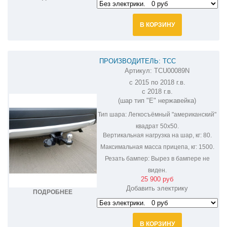
В КОРЗИНУ
ПРОИЗВОДИТЕЛЬ: ТСС
Артикул:
TCU00089N
ФАРКОП НА MITSUBISHI OUTLANDER
с 2015 по 2018 г.в.
TCU00089N
с 2018 г.в.
(шар тип "E" нержавейка)
Тип шара:
Легкосъёмный "американский"
квадрат 50х50.
Вертикальная нагрузка на шар, кг:
80.
Максимальная масса прицепа, кг:
1500.
Резать бампер:
Вырез в бампере не
виден.
25 900 руб
Добавить электрику
ПОДРОБНЕЕ
В КОРЗИНУ