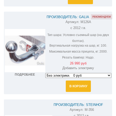
ПРОИЗВОДИТЕЛЬ: GALIA
РЕКОМЕНДУЕМ
Артикул:
M126A
ОЦИНКОВАННЫЙ ФАРКОП НА
с 2012 г.в.
MITSUBISHI OUTLANDER M126A
Тип шара:
Условно съемный шар (на двух
болтах).
Вертикальная нагрузка на шар, кг:
100.
Максимальная масса прицепа, кг:
2000.
Резать бампер:
Надо.
26 990 руб
Добавить электрику
ПОДРОБНЕЕ
В КОРЗИНУ
ПРОИЗВОДИТЕЛЬ: STEINHOF
Артикул:
M-356
ФАРКОП НА MITSUBISHI OUTLANDER
с 2012 г.в.