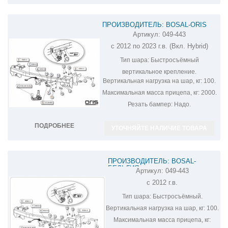
ПРОИЗВОДИТЕЛЬ: BOSAL-ORIS
Артикул:
049-443
ФАРКОП НА MITSUBISHI OUTLANDER
с 2012 по 2023 г.в. (Вкл. Hybrid)
049-443
Тип шара:
Быстросъёмный
вертикальное крепление.
Вертикальная нагрузка на шар, кг:
100.
Максимальная масса прицепа, кг:
2000.
Резать бампер:
Надо.
ПОДРОБНЕЕ
УТОЧНЯЙТЕ НАЛИЧИЕ ТОВАРА
ПРОИЗВОДИТЕЛЬ: BOSAL-
БЕЛЬГИЯ
Артикул:
049-443
ФАРКОП НА MITSUBISHI
с 2012 г.в.
OUTLANDER 049-443
Тип шара:
Быстросъёмный.
Вертикальная нагрузка на шар, кг:
100.
Максимальная масса прицепа, кг: