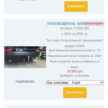
В КОРЗИНУ
ПРОИЗВОДИТЕЛЬ: BERG
РЕКОМЕНДУЕМ
Артикул:
F.4013.002
ФАРКОП НА MITSUBISHI OUTLANDER
с 2012 по 2022 г.в.
F.4013.002
Тип шара:
Легкосъёмный "американский"
квадрат 50х50.
Вертикальная нагрузка на шар, кг:
75.
Максимальная масса прицепа, кг:
1800.
Резать бампер:
Вырез в бампере не
виден.
10 800 руб
Добавить электрику
ПОДРОБНЕЕ
В КОРЗИНУ