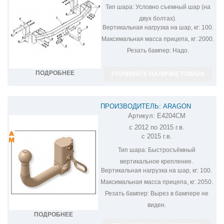
Тип шара:
Условно съемный шар (на
двух болтах).
Вертикальная нагрузка на шар, кг:
100.
Максимальная масса прицепа, кг:
2000.
Резать бампер:
Надо.
ПОДРОБНЕЕ
УТОЧНЯЙТЕ НАЛИЧИЕ ТОВАРА
ПРОИЗВОДИТЕЛЬ: ARAGON
Артикул:
E4204CM
ФАРКОП НА MITSUBISHI OUTLANDER
с 2012 по 2015 г.в.
E4204CM
с 2015 г.в.
Тип шара:
Быстросъёмный
вертикальное крепление.
Вертикальная нагрузка на шар, кг:
100.
Максимальная масса прицепа, кг:
2050.
Резать бампер:
Вырез в бампере не
виден.
ПОДРОБНЕЕ