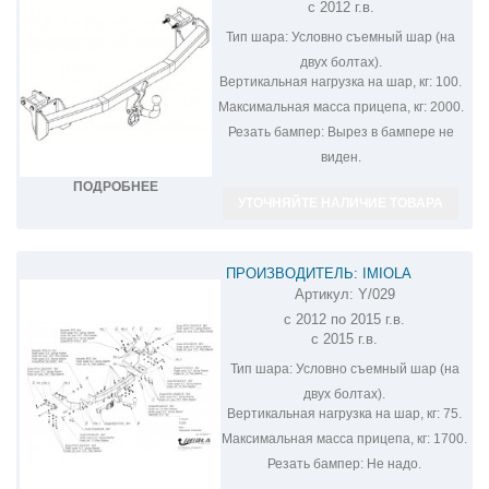
с 2012 г.в.
340098600001
Тип шара:
Условно съемный шар (на
двух болтах).
Вертикальная нагрузка на шар, кг:
100.
Максимальная масса прицепа, кг:
2000.
Резать бампер:
Вырез в бампере не
виден.
ПОДРОБНЕЕ
УТОЧНЯЙТЕ НАЛИЧИЕ ТОВАРА
ПРОИЗВОДИТЕЛЬ: IMIOLA
Артикул:
Y/029
ФАРКОП НА MITSUBISHI OUTLANDER
с 2012 по 2015 г.в.
Y/029
с 2015 г.в.
Тип шара:
Условно съемный шар (на
двух болтах).
Вертикальная нагрузка на шар, кг:
75.
Максимальная масса прицепа, кг:
1700.
Резать бампер:
Не надо.