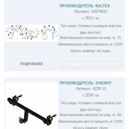
ПРОИЗВОДИТЕЛЬ: BALTEX
Артикул:
14274612
ФАРКОП НА MITSUBISHI OUTLANDER
с 2012 г.в.
14274612
Тип шара:
Условно съемный шар (на
двух болтах).
Вертикальная нагрузка на шар, кг:
75.
Максимальная масса прицепа, кг:
1500.
Резать бампер:
Не надо.
ПОДРОБНЕЕ
УТОЧНЯЙТЕ НАЛИЧИЕ ТОВАРА
ПРОИЗВОДИТЕЛЬ: SHERIFF
Артикул:
4238.12
ФАРКОП НА MITSUBISHI OUTLANDER
с 2018 г.в.
4238.12
Тип шара:
Условно съемный шар (на
двух болтах).
Вертикальная нагрузка на шар, кг:
50.
Максимальная масса прицепа, кг:
1500.
Резать бампер:
Надо.