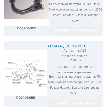
Вертикальная нагрузка на шар, кг:
120.
Максимальная масса прицепа, кг:
2050.
Резать бампер:
Вырез в бампере
виден.
ПОДРОБНЕЕ
УТОЧНЯЙТЕ НАЛИЧИЕ ТОВАРА
ПРОИЗВОДИТЕЛЬ: IMIOLA
Артикул:
Y/A29
ФАРКОП НА MITSUBISHI OUTLANDER
с 2012 по 2015 г.в.
Y/A29
с 2015 г.в.
Тип шара:
Быстросъёмный
вертикальное крепление.
Вертикальная нагрузка на шар, кг:
75.
Максимальная масса прицепа, кг:
1700.
Резать бампер:
Вырез в бампере не
виден.
ПОДРОБНЕЕ
УТОЧНЯЙТЕ НАЛИЧИЕ ТОВАРА