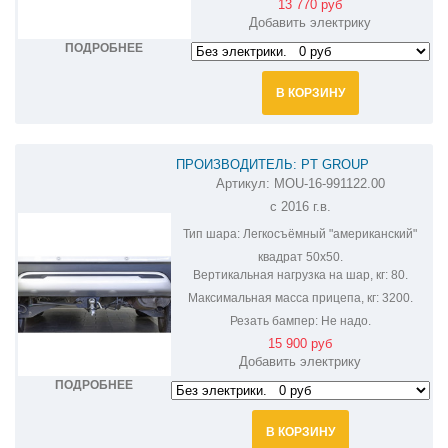
13 770 руб
Добавить электрику
ПОДРОБНЕЕ
В КОРЗИНУ
ПРОИЗВОДИТЕЛЬ: PT GROUP
Артикул:
MOU-16-991122.00
ФАРКОП НА MITSUBISHI OUTLANDER
с 2016 г.в.
21061501/MOU-16-991122.00
Тип шара:
Легкосъёмный "американский"
квадрат 50х50.
Вертикальная нагрузка на шар, кг:
80.
Максимальная масса прицепа, кг:
3200.
Резать бампер:
Не надо.
15 900 руб
Добавить электрику
ПОДРОБНЕЕ
В КОРЗИНУ