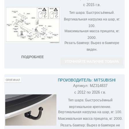
с 2015 г.в.
OUTLANDER 606300
Тип шара:
Быстросъёмный.
Вертикальная нагрузка на шар, кг:
100.
Максимальная масса прицепа, кг:
2000.
Резать бампер:
Вырез в бампере
виден.
ПОДРОБНЕЕ
УТОЧНЯЙТЕ НАЛИЧИЕ ТОВАРА
ПРОИЗВОДИТЕЛЬ: MITSUBISHI
ОРИГИНАЛ
Артикул:
MZ314837
ФАРКОП НА MITSUBISHI OUTLANDER
с 2012 по 2026 г.в.
MZ314837
Тип шара:
Быстросъёмный
вертикальное крепление.
Вертикальная нагрузка на шар, кг:
100.
Максимальная масса прицепа, кг:
2000.
Резать бампер:
Вырез в бампере не