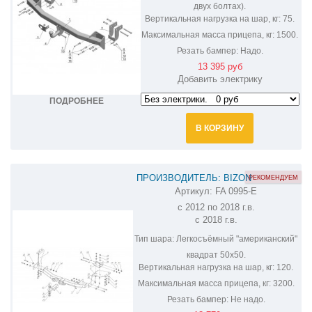
двух болтах).
Вертикальная нагрузка на шар, кг:
75.
Максимальная масса прицепа, кг:
1500.
Резать бампер:
Надо.
13 395 руб
Добавить электрику
ПОДРОБНЕЕ
В КОРЗИНУ
ПРОИЗВОДИТЕЛЬ: BIZON
РЕКОМЕНДУЕМ
Артикул:
FA 0995-E
ФАРКОП НА MITSUBISHI OUTLANDER
с 2012 по 2018 г.в.
FA 0995-E
с 2018 г.в.
Тип шара:
Легкосъёмный "американский"
квадрат 50х50.
Вертикальная нагрузка на шар, кг:
120.
Максимальная масса прицепа, кг:
3200.
Резать бампер:
Не надо.