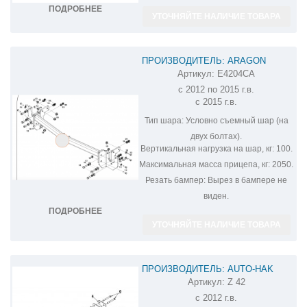
ПОДРОБНЕЕ
УТОЧНЯЙТЕ НАЛИЧИЕ ТОВАРА
ПРОИЗВОДИТЕЛЬ: ARAGON
Артикул:
E4204CA
ФАРКОП НА MITSUBISHI OUTLANDER
с 2012 по 2015 г.в.
E4204CA
с 2015 г.в.
Тип шара:
Условно съемный шар (на
двух болтах).
Вертикальная нагрузка на шар, кг:
100.
Максимальная масса прицепа, кг:
2050.
Резать бампер:
Вырез в бампере не
виден.
ПОДРОБНЕЕ
УТОЧНЯЙТЕ НАЛИЧИЕ ТОВАРА
ПРОИЗВОДИТЕЛЬ: AUTO-HAK
Артикул:
Z 42
ФАРКОП НА MITSUBISHI OUTLANDER
с 2012 г.в.
Z 42