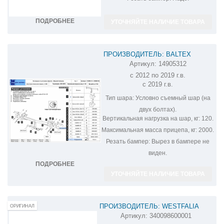
ПОДРОБНЕЕ
УТОЧНЯЙТЕ НАЛИЧИЕ ТОВАРА
ПРОИЗВОДИТЕЛЬ: BALTEX
Артикул:
14905312
ФАРКОП НА MITSUBISHI OUTLANDER
с 2012 по 2019 г.в.
14905312
с 2019 г.в.
Тип шара:
Условно съемный шар (на
двух болтах).
Вертикальная нагрузка на шар, кг:
120.
Максимальная масса прицепа, кг:
2000.
Резать бампер:
Вырез в бампере не
виден.
ПОДРОБНЕЕ
УТОЧНЯЙТЕ НАЛИЧИЕ ТОВАРА
ПРОИЗВОДИТЕЛЬ: WESTFALIA
ОРИГИНАЛ
Артикул:
340098600001
ФАРКОП НА MITSUBISHI OUTLANDER