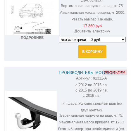
двух болтах).
Вертикальная нагрузка на шар, кг:
75.
Максимальная масса прицепа, кг:
2000.
Резать бампер:
Не надо.
17 860 руб
Добавить электрику
ПОДРОБНЕЕ
В КОРЗИНУ
ПРОИЗВОДИТЕЛЬ: MOTODOR
РЕКОМЕНДУЕМ
Артикул:
91312-A
ФАРКОП НА MITSUBISHI OUTLANDER
с 2012 по 2015 г.в.
91312-A
с 2015 по 2019 г.в.
c 2019 г.в.
Тип шара:
Условно съемный шар (на
двух болтах).
Вертикальная нагрузка на шар, кг:
75.
Максимальная масса прицепа, кг:
1700.
Резать бампер:
при необходимости (см.