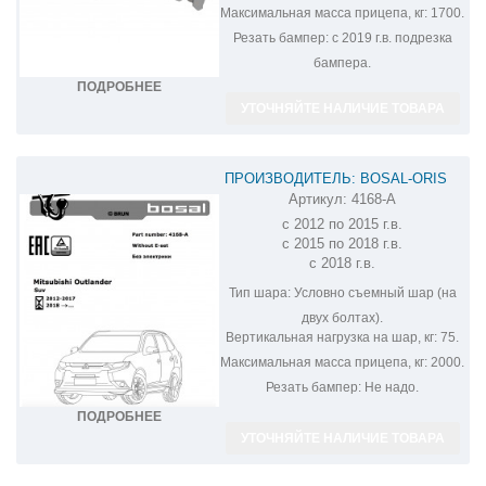
Максимальная масса прицепа, кг:
1700.
Резать бампер:
с 2019 г.в. подрезка
бампера.
ПОДРОБНЕЕ
УТОЧНЯЙТЕ НАЛИЧИЕ ТОВАРА
ПРОИЗВОДИТЕЛЬ: BOSAL-ORIS
Артикул:
4168-A
ФАРКОП НА MITSUBISHI OUTLANDER
с 2012 по 2015 г.в.
4168-A
с 2015 по 2018 г.в.
с 2018 г.в.
Тип шара:
Условно съемный шар (на
двух болтах).
Вертикальная нагрузка на шар, кг:
75.
Максимальная масса прицепа, кг:
2000.
Резать бампер:
Не надо.
ПОДРОБНЕЕ
УТОЧНЯЙТЕ НАЛИЧИЕ ТОВАРА