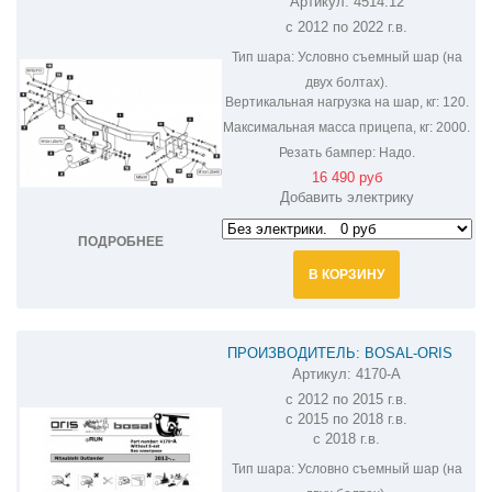
Артикул:
4514.12
ФАРКОП НА MITSUBISHI OUTLANDER
с 2012 по 2022 г.в.
4514.12
Тип шара:
Условно съемный шар (на
двух болтах).
Вертикальная нагрузка на шар, кг:
120.
Максимальная масса прицепа, кг:
2000.
Резать бампер:
Надо.
16 490 руб
Добавить электрику
ПОДРОБНЕЕ
В КОРЗИНУ
ПРОИЗВОДИТЕЛЬ: BOSAL-ORIS
Артикул:
4170-A
ФАРКОП НА MITSUBISHI OUTLANDER
с 2012 по 2015 г.в.
4170-A
с 2015 по 2018 г.в.
с 2018 г.в.
Тип шара:
Условно съемный шар (на