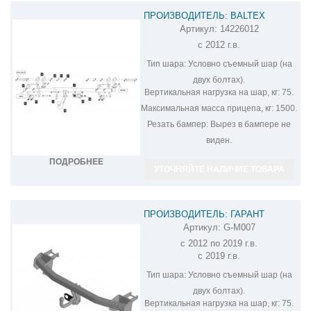
ПРОИЗВОДИТЕЛЬ: BALTEX
Артикул:
14226012
ФАРКОП НА MITSUBISHI OUTLANDER
с 2012 г.в.
14226012
Тип шара:
Условно съемный шар (на
двух болтах).
Вертикальная нагрузка на шар, кг:
75.
Максимальная масса прицепа, кг:
1500.
Резать бампер:
Вырез в бампере не
виден.
ПОДРОБНЕЕ
УТОЧНЯЙТЕ НАЛИЧИЕ ТОВАРА
ПРОИЗВОДИТЕЛЬ: ГАРАНТ
Артикул:
G-M007
ФАРКОП НА MITSUBISHI OUTLANDER
с 2012 по 2019 г.в.
G-M007
с 2019 г.в.
Тип шара:
Условно съемный шар (на
двух болтах).
Вертикальная нагрузка на шар, кг:
75.