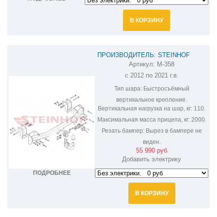
В КОРЗИНУ
ПРОИЗВОДИТЕЛЬ: STEINHOF
Артикул:
M-358
ФАРКОП НА MITSUBISHI OUTLANDER
с 2012 по 2021 г.в.
M-358
Тип шара:
Быстросъёмный
вертикальное крепление.
Вертикальная нагрузка на шар, кг:
110.
Максимальная масса прицепа, кг:
2000.
Резать бампер:
Вырез в бампере не
виден.
55 990 руб
Добавить электрику
ПОДРОБНЕЕ
В КОРЗИНУ