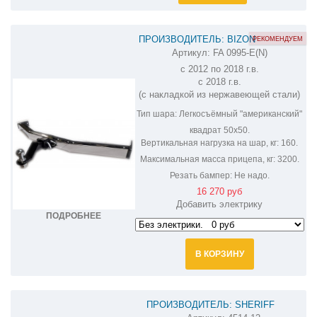
ПРОИЗВОДИТЕЛЬ: BIZON
РЕКОМЕНДУЕМ
Артикул:
FA 0995-E(N)
ФАРКОП НА MITSUBISHI OUTLANDER
с 2012 по 2018 г.в.
FA 0995-E(N)
с 2018 г.в.
(c накладкой из нержавеющей стали)
Тип шара:
Легкосъёмный "американский"
квадрат 50х50.
Вертикальная нагрузка на шар, кг:
160.
Максимальная масса прицепа, кг:
3200.
Резать бампер:
Не надо.
16 270 руб
Добавить электрику
ПОДРОБНЕЕ
В КОРЗИНУ
ПРОИЗВОДИТЕЛЬ: SHERIFF