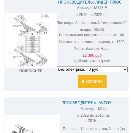
ПРОИЗВОДИТЕЛЬ: ЛИДЕР ПЛЮС
Артикул:
M113-E
ФАРКОП НА MITSUBISHI OUTLANDER
с 2012 по 2022 г.в.
M113-E
Тип шара:
Легкосъёмный "американский"
квадрат 50х50.
Вертикальная нагрузка на шар, кг:
100.
Максимальная масса прицепа, кг:
1500.
Резать бампер:
Надо.
12 390 руб
Добавить электрику
ПОДРОБНЕЕ
В КОРЗИНУ
ПРОИЗВОДИТЕЛЬ: AVTOS
Артикул:
MI25
ФАРКОП НА MITSUBISHI OUTLANDER
с 2012 по 2015 г.в.
MI25
с 2015 г.в.
Тип шара:
Условно съемный шар (на