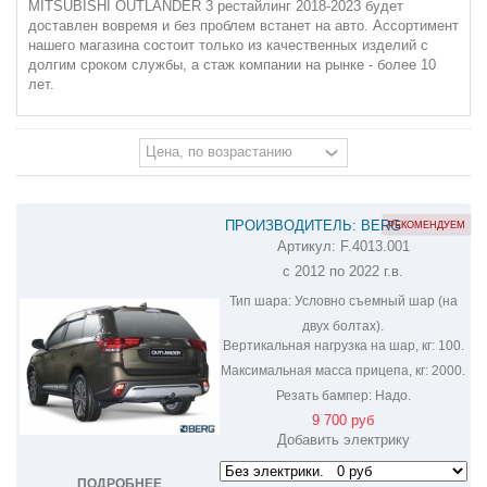
MITSUBISHI OUTLANDER 3 рестайлинг 2018-2023 будет
доставлен вовремя и без проблем встанет на авто. Ассортимент
нашего магазина состоит только из качественных изделий с
долгим сроком службы, а стаж компании на рынке - более 10
лет.
ПРОИЗВОДИТЕЛЬ: BERG
РЕКОМЕНДУЕМ
Артикул:
F.4013.001
ФАРКОП НА MITSUBISHI OUTLANDER
с 2012 по 2022 г.в.
F.4013.001
Тип шара:
Условно съемный шар (на
двух болтах).
Вертикальная нагрузка на шар, кг:
100.
Максимальная масса прицепа, кг:
2000.
Резать бампер:
Надо.
9 700 руб
Добавить электрику
ПОДРОБНЕЕ