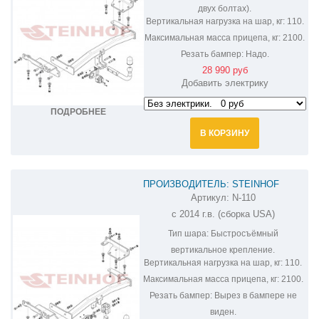
двух болтах).
Вертикальная нагрузка на шар, кг:
110.
Максимальная масса прицепа, кг:
2100.
Резать бампер:
Надо.
28 990 руб
Добавить электрику
ПОДРОБНЕЕ
В КОРЗИНУ
ПРОИЗВОДИТЕЛЬ: STEINHOF
Артикул:
N-110
ФАРКОП НА NISSAN MURANO N-110
с 2014 г.в. (сборка USA)
Тип шара:
Быстросъёмный
вертикальное крепление.
Вертикальная нагрузка на шар, кг:
110.
Максимальная масса прицепа, кг:
2100.
Резать бампер:
Вырез в бампере не
виден.