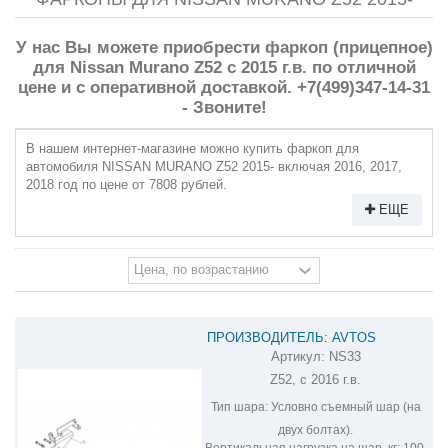
У нас Вы можете приобрести фаркоп (прицепное)
для Nissan Murano Z52 с 2015 г.в. по отличной
цене и с оперативной доставкой. +7(499)347-14-31
- Звоните!
В нашем интернет-магазине можно купить фаркоп для
автомобиля NISSAN MURANO Z52 2015- включая 2016, 2017,
2018 год по цене от 7808 рублей.
ЕЩЕ
ПРОИЗВОДИТЕЛЬ: AVTOS
Артикул:
NS33
ФАРКОП НА NISSAN MURANO NS33
Z52, с 2016 г.в.
Тип шара:
Условно съемный шар (на
двух болтах).
Вертикальная нагрузка на шар, кг:
100.