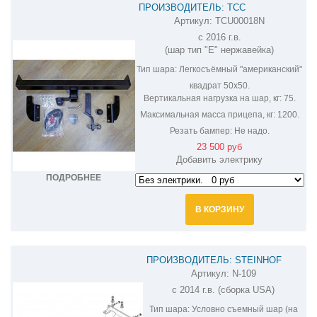
ПРОИЗВОДИТЕЛЬ: ТСС
Артикул:
TCU00018N
ФАРКОП НА NISSAN MURANO
с 2016 г.в.
TCU00018N
(шар тип "E" нержавейка)
Тип шара:
Легкосъёмный "американский"
квадрат 50х50.
Вертикальная нагрузка на шар, кг:
75.
Максимальная масса прицепа, кг:
1200.
Резать бампер:
Не надо.
23 500 руб
Добавить электрику
ПОДРОБНЕЕ
В КОРЗИНУ
ПРОИЗВОДИТЕЛЬ: STEINHOF
Артикул:
N-109
ФАРКОП НА NISSAN MURANO N-109
с 2014 г.в. (сборка USA)
Тип шара:
Условно съемный шар (на