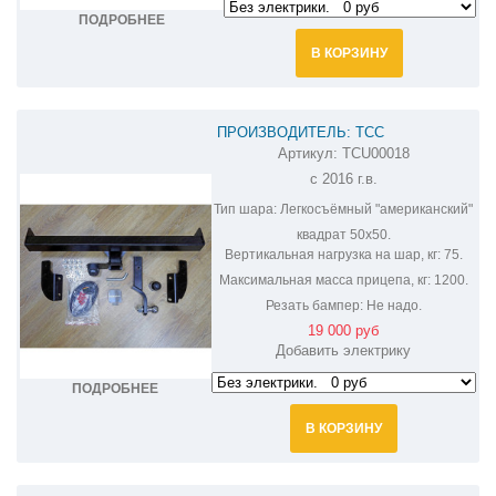
ПОДРОБНЕЕ
В КОРЗИНУ
ПРОИЗВОДИТЕЛЬ: ТСС
Артикул:
TCU00018
ФАРКОП НА NISSAN MURANO
с 2016 г.в.
TCU00018
Тип шара:
Легкосъёмный "американский"
квадрат 50х50.
Вертикальная нагрузка на шар, кг:
75.
Максимальная масса прицепа, кг:
1200.
Резать бампер:
Не надо.
19 000 руб
Добавить электрику
ПОДРОБНЕЕ
В КОРЗИНУ