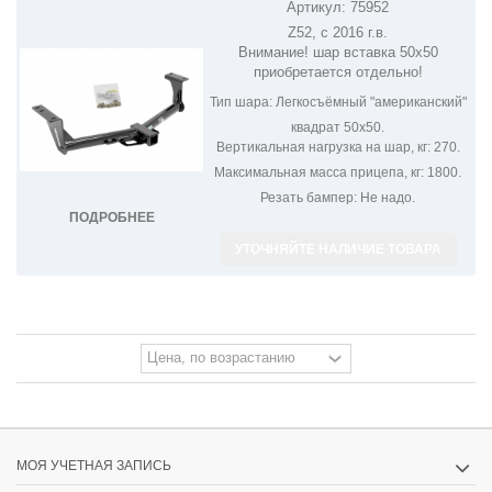
Артикул:
75952
ФАРКОП НА NISSAN MURANO 75952
Z52, с 2016 г.в.
Внимание! шар вставка 50х50
приобретается отдельно!
Тип шара:
Легкосъёмный "американский"
квадрат 50х50.
Вертикальная нагрузка на шар, кг:
270.
Максимальная масса прицепа, кг:
1800.
Резать бампер:
Не надо.
ПОДРОБНЕЕ
УТОЧНЯЙТЕ НАЛИЧИЕ ТОВАРА
МОЯ УЧЕТНАЯ ЗАПИСЬ