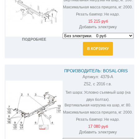
Максимальная масса прицепа, кг:
2000.
Резать бампер:
Не надо.
15 215 руб
Добавить электрику
ПОДРОБНЕЕ
В КОРЗИНУ
ПРОИЗВОДИТЕЛЬ: BOSAL-ORIS
Артикул:
4379-A
ФАРКОП НА NISSAN MURANO 4379-A
Z52, с 2016 г.в.
Тип шара:
Условно съемный шар (на
двух болтах).
Вертикальная нагрузка на шар, кг:
80.
Максимальная масса прицепа, кг:
2000.
Резать бампер:
Не надо.
17 080 руб
Добавить электрику