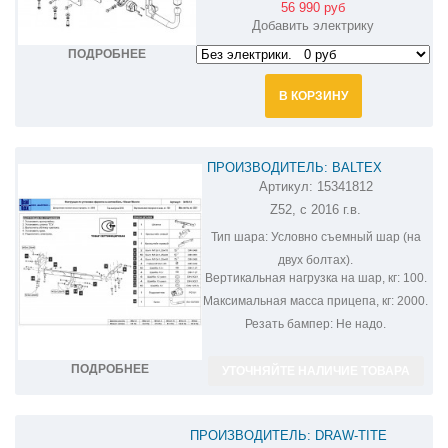
56 990 руб
Добавить электрику
ПОДРОБНЕЕ
В КОРЗИНУ
ПРОИЗВОДИТЕЛЬ: BALTEX
Артикул:
15341812
ФАРКОП НА NISSAN MURANO
Z52, с 2016 г.в.
15341812
Тип шара:
Условно съемный шар (на
двух болтах).
Вертикальная нагрузка на шар, кг:
100.
Максимальная масса прицепа, кг:
2000.
Резать бампер:
Не надо.
ПОДРОБНЕЕ
УТОЧНЯЙТЕ НАЛИЧИЕ ТОВАРА
ПРОИЗВОДИТЕЛЬ: DRAW-TITE