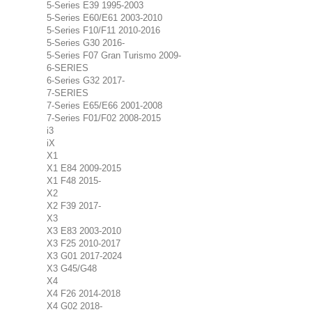
5-Series E39 1995-2003
5-Series E60/E61 2003-2010
5-Series F10/F11 2010-2016
5-Series G30 2016-
5-Series F07 Gran Turismo 2009-
6-SERIES
6-Series G32 2017-
7-SERIES
7-Series E65/E66 2001-2008
7-Series F01/F02 2008-2015
i3
iX
X1
X1 E84 2009-2015
X1 F48 2015-
X2
X2 F39 2017-
X3
X3 E83 2003-2010
X3 F25 2010-2017
X3 G01 2017-2024
X3 G45/G48
X4
X4 F26 2014-2018
X4 G02 2018-