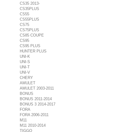
CS35 2013-
CS35PLUS
CS55
CS55PLUS
CS75
CS75PLUS
CS85 COUPE
CS95
CS95 PLUS
HUNTER PLUS
UNI-K
UNI-S
UNI-T
UNI-V
CHERY
AMULET
AMULET 2003-2011
BONUS
BONUS 2011-2014
BONUS 3 2014-2017
FORA
FORA 2006-2011
M11
M11 2010-2014
TIGGO