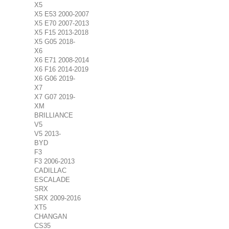
X5
X5 E53 2000-2007
X5 E70 2007-2013
X5 F15 2013-2018
X5 G05 2018-
X6
X6 E71 2008-2014
X6 F16 2014-2019
X6 G06 2019-
X7
X7 G07 2019-
XM
BRILLIANCE
V5
V5 2013-
BYD
F3
F3 2006-2013
CADILLAC
ESCALADE
SRX
SRX 2009-2016
XT5
CHANGAN
CS35