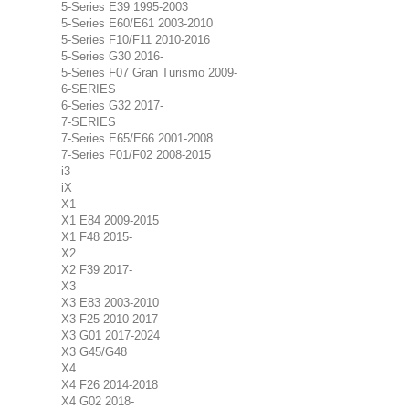
5-Series E39 1995-2003
5-Series E60/E61 2003-2010
5-Series F10/F11 2010-2016
5-Series G30 2016-
5-Series F07 Gran Turismo 2009-
6-SERIES
6-Series G32 2017-
7-SERIES
7-Series E65/E66 2001-2008
7-Series F01/F02 2008-2015
i3
iX
X1
X1 E84 2009-2015
X1 F48 2015-
X2
X2 F39 2017-
X3
X3 E83 2003-2010
X3 F25 2010-2017
X3 G01 2017-2024
X3 G45/G48
X4
X4 F26 2014-2018
X4 G02 2018-