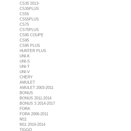
CS35 2013-
CS35PLUS
CS55
CS55PLUS
CS75
CS75PLUS
CS85 COUPE
CS95
CS95 PLUS
HUNTER PLUS
UNI-K
UNI-S
UNI-T
UNI-V
CHERY
AMULET
AMULET 2003-2011
BONUS
BONUS 2011-2014
BONUS 3 2014-2017
FORA
FORA 2006-2011
M11
M11 2010-2014
TIGGO