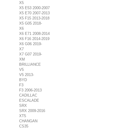
X5
X5 E53 2000-2007
X5 E70 2007-2013
X5 F15 2013-2018
X5 G05 2018-
X6
X6 E71 2008-2014
X6 F16 2014-2019
X6 G06 2019-
X7
X7 G07 2019-
XM
BRILLIANCE
V5
V5 2013-
BYD
F3
F3 2006-2013
CADILLAC
ESCALADE
SRX
SRX 2009-2016
XT5
CHANGAN
CS35