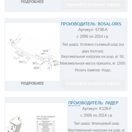
ПОДРОБНЕЕ
УТОЧНЯЙТЕ НАЛИЧИЕ ТОВАРА
ПРОИЗВОДИТЕЛЬ: BOSAL-ORIS
Артикул:
6738-A
ФАРКОП НА KIA CARNIVAL 6738-A
с 2006 по 2014 г.в.
Тип шара:
Условно съемный шар (на
двух болтах).
Вертикальная нагрузка на шар, кг:
50.
Максимальная масса прицепа, кг:
1500.
Резать бампер:
Надо.
ПОДРОБНЕЕ
УТОЧНЯЙТЕ НАЛИЧИЕ ТОВАРА
ПРОИЗВОДИТЕЛЬ: ЛИДЕР
ПЛЮС
Артикул:
K128-F
ФАРКОП НА KIA CARNIVAL K128-
с 2006 по 2014 г.в.
F
Тип шара:
Фланцевый шар.
Вертикальная нагрузка на шар, кг: