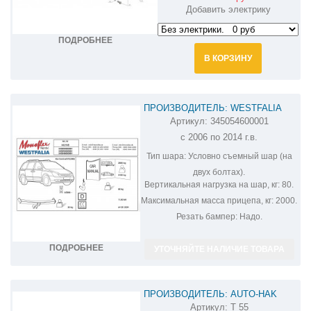
Добавить электрику
ПОДРОБНЕЕ
В КОРЗИНУ
ПРОИЗВОДИТЕЛЬ: WESTFALIA
Артикул:
345054600001
ФАРКОП НА KIA CARNIVAL
с 2006 по 2014 г.в.
345054600001
Тип шара:
Условно съемный шар (на
двух болтах).
Вертикальная нагрузка на шар, кг:
80.
Максимальная масса прицепа, кг:
2000.
Резать бампер:
Надо.
ПОДРОБНЕЕ
УТОЧНЯЙТЕ НАЛИЧИЕ ТОВАРА
ПРОИЗВОДИТЕЛЬ: AUTO-HAK
Артикул:
T 55
ФАРКОП НА KIA CARNIVAL T 55