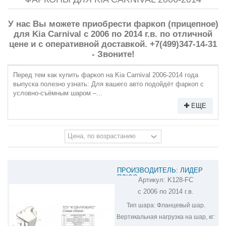
У нас Вы можете приобрести фаркоп (прицепное)
для Kia Carnival с 2006 по 2014 г.в. по отличной
цене и с оперативной доставкой. +7(499)347-14-31
- Звоните!
Перед тем как купить фаркоп на Kia Carnival 2006-2014 года
выпуска полезно узнать: Для вашего авто подойдёт фаркоп с
условно-съёмным шаром –...
ЕЩЕ
ПРОИЗВОДИТЕЛЬ: ЛИДЕР
ПЛЮС
Артикул:
K128-FC
ФАРКОП НА KIA CARNIVAL K128-
с 2006 по 2014 г.в.
FC
Тип шара:
Фланцевый шар.
Вертикальная нагрузка на шар, кг: