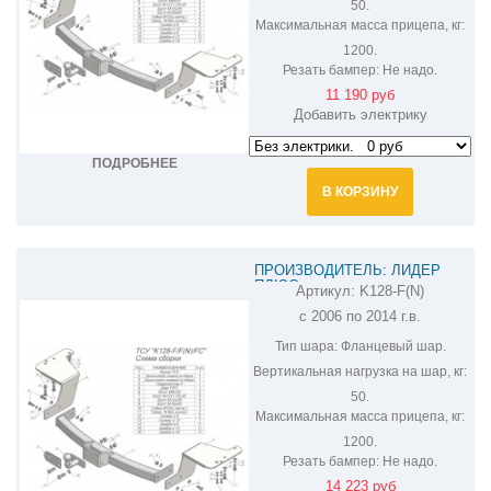
50.
Максимальная масса прицепа, кг:
1200.
Резать бампер:
Не надо.
11 190 руб
Добавить электрику
ПОДРОБНЕЕ
В КОРЗИНУ
ПРОИЗВОДИТЕЛЬ: ЛИДЕР
ПЛЮС
Артикул:
K128-F(N)
ФАРКОП НА KIA CARNIVAL K128-
с 2006 по 2014 г.в.
F(N)
Тип шара:
Фланцевый шар.
Вертикальная нагрузка на шар, кг:
50.
Максимальная масса прицепа, кг:
1200.
Резать бампер:
Не надо.
14 223 руб