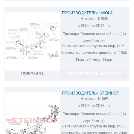
ПРОИЗВОДИТЕЛЬ: IMIOLA
Артикул:
K/048
ФАРКОП НА KIA CARNIVAL K/048
с 2006 по 2014 г.в.
Тип шара:
Условно съемный шар (на
двух болтах).
Вертикальная нагрузка на шар, кг:
50.
Максимальная масса прицепа, кг:
1500.
Резать бампер:
Надо.
ПОДРОБНЕЕ
УТОЧНЯЙТЕ НАЛИЧИЕ ТОВАРА
ПРОИЗВОДИТЕЛЬ: STEINHOF
Артикул:
K-065
ФАРКОП НА KIA CARNIVAL K-065
с 2006 по 2015 г.в.
Тип шара:
Условно съемный шар (на
двух болтах).
Вертикальная нагрузка на шар, кг:
85.
Максимальная масса прицепа, кг:
2000.