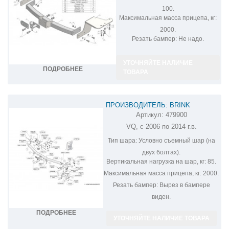
100.
Максимальная масса прицепа, кг:
2000.
Резать бампер:
Не надо.
УТОЧНЯЙТЕ НАЛИЧИЕ
ПОДРОБНЕЕ
ТОВАРА
ПРОИЗВОДИТЕЛЬ: BRINK
Артикул:
479900
ФАРКОП НА KIA CARNIVAL 479900
VQ, с 2006 по 2014 г.в.
Тип шара:
Условно съемный шар (на
двух болтах).
Вертикальная нагрузка на шар, кг:
85.
Максимальная масса прицепа, кг:
2000.
Резать бампер:
Вырез в бампере
виден.
ПОДРОБНЕЕ
УТОЧНЯЙТЕ НАЛИЧИЕ ТОВАРА