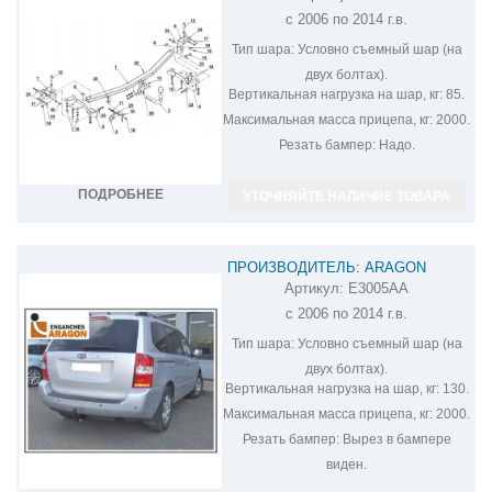
с 2006 по 2014 г.в.
Тип шара:
Условно съемный шар (на
двух болтах).
Вертикальная нагрузка на шар, кг:
85.
Максимальная масса прицепа, кг:
2000.
Резать бампер:
Надо.
ПОДРОБНЕЕ
УТОЧНЯЙТЕ НАЛИЧИЕ ТОВАРА
ПРОИЗВОДИТЕЛЬ: ARAGON
Артикул:
E3005AA
ФАРКОП НА KIA CARNIVAL E3005AA
с 2006 по 2014 г.в.
Тип шара:
Условно съемный шар (на
двух болтах).
Вертикальная нагрузка на шар, кг:
130.
Максимальная масса прицепа, кг:
2000.
Резать бампер:
Вырез в бампере
виден.