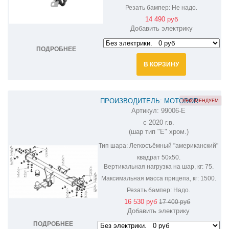
Резать бампер:
Не надо.
14 490 руб
Добавить электрику
ПОДРОБНЕЕ
В КОРЗИНУ
ПРОИЗВОДИТЕЛЬ: MOTODOR
РЕКОМЕНДУЕМ
Артикул:
99006-E
ФАРКОП НА CHERY TIGGO 8 PRO
с 2020 г.в.
99006-E
(шар тип "E" хром.)
Тип шара:
Легкосъёмный "американский"
квадрат 50х50.
Вертикальная нагрузка на шар, кг:
75.
Максимальная масса прицепа, кг:
1500.
Резать бампер:
Надо.
16 530 руб
17 400 руб
Добавить электрику
ПОДРОБНЕЕ