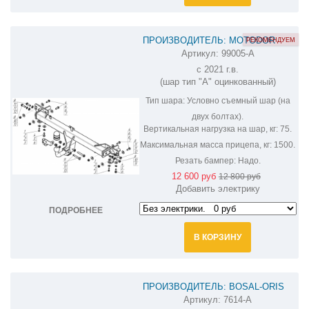
ПРОИЗВОДИТЕЛЬ: MOTODOR
РЕКОМЕНДУЕМ
Артикул:
99005-A
ФАРКОП НА CHERY TIGGO 8 PRO
с 2021 г.в.
99005-A
(шар тип "A" оцинкованный)
Тип шара:
Условно съемный шар (на
двух болтах).
Вертикальная нагрузка на шар, кг:
75.
Максимальная масса прицепа, кг:
1500.
Резать бампер:
Надо.
12 600 руб
12 800 руб
Добавить электрику
ПОДРОБНЕЕ
В КОРЗИНУ
ПРОИЗВОДИТЕЛЬ: BOSAL-ORIS
Артикул:
7614-A
ФАРКОП НА CHERY TIGGO 8 7614-A