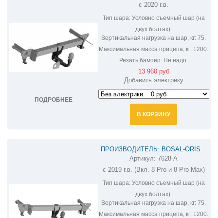
с 2020 г.в.
Тип шара:
Условно съемный шар (на
двух болтах).
Вертикальная нагрузка на шар, кг:
75.
Максимальная масса прицепа, кг:
1200.
Резать бампер:
Не надо.
13 960 руб
Добавить электрику
ПОДРОБНЕЕ
В КОРЗИНУ
ПРОИЗВОДИТЕЛЬ: BOSAL-ORIS
Артикул:
7628-A
ФАРКОП НА CHERY TIGGO 8 7628-A
с 2019 г.в. (Вкл. 8 Pro и 8 Pro Max)
Тип шара:
Условно съемный шар (на
двух болтах).
Вертикальная нагрузка на шар, кг:
75.
Максимальная масса прицепа, кг:
1200.