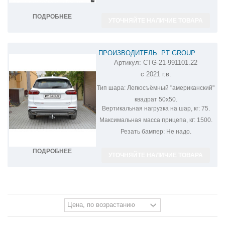
ПОДРОБНЕЕ
УТОЧНЯЙТЕ НАЛИЧИЕ ТОВАРА
ПРОИЗВОДИТЕЛЬ: PT GROUP
Артикул:
CTG-21-991101.22
ФАРКОП НА CHERY TIGGO 8 PRO CTG-
с 2021 г.в.
21-991101.22
Тип шара:
Легкосъёмный "американский"
квадрат 50х50.
Вертикальная нагрузка на шар, кг:
75.
Максимальная масса прицепа, кг:
1500.
Резать бампер:
Не надо.
ПОДРОБНЕЕ
УТОЧНЯЙТЕ НАЛИЧИЕ ТОВАРА