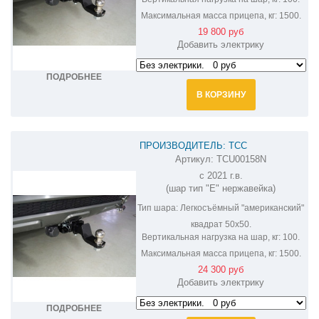
Максимальная масса прицепа, кг:
1500.
19 800 руб
Добавить электрику
ПОДРОБНЕЕ
В КОРЗИНУ
ПРОИЗВОДИТЕЛЬ: ТСС
Артикул:
TCU00158N
ФАРКОП НА CHERY TIGGO 8 PRO
с 2021 г.в.
TCU00158N
(шар тип "E" нержавейка)
Тип шара:
Легкосъёмный "американский"
квадрат 50х50.
Вертикальная нагрузка на шар, кг:
100.
Максимальная масса прицепа, кг:
1500.
24 300 руб
Добавить электрику
ПОДРОБНЕЕ