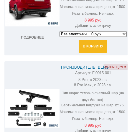
Максимальная масса прицепа, кг:
1500.
Резать бампер:
Не надо.
8 995 руб
Добавить электрику
ПОДРОБНЕЕ
В КОРЗИНУ
ПРОИЗВОДИТЕЛЬ: BERG
РЕКОМЕНДУЕМ
Артикул:
F.0915.001
ФАРКОП НА CHERY TIGGO 8
8 Pro, с 2023 г.в.
F.0915.001
8 Pro Max, с 2023 г.в.
Тип шара:
Условно съемный шар (на
двух болтах).
Вертикальная нагрузка на шар, кг:
75.
Максимальная масса прицепа, кг:
1500.
Резать бампер:
Не надо.
8 995 руб
Добавить электрику