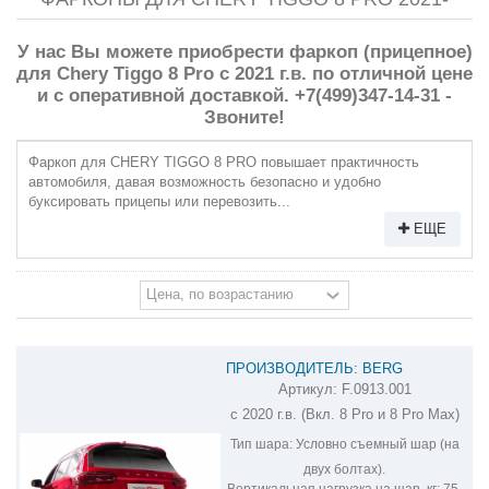
У нас Вы можете приобрести фаркоп (прицепное)
для Chery Tiggo 8 Pro с 2021 г.в. по отличной цене
и с оперативной доставкой. +7(499)347-14-31 -
Звоните!
Фаркоп для CHERY TIGGO 8 PRO повышает практичность
автомобиля, давая возможность безопасно и удобно
буксировать прицепы или перевозить...
ЕЩЕ
ПРОИЗВОДИТЕЛЬ: BERG
Артикул:
F.0913.001
ФАРКОП НА CHERY TIGGO 8
с 2020 г.в. (Вкл. 8 Pro и 8 Pro Max)
F.0913.001
Тип шара:
Условно съемный шар (на
двух болтах).
Вертикальная нагрузка на шар, кг:
75.