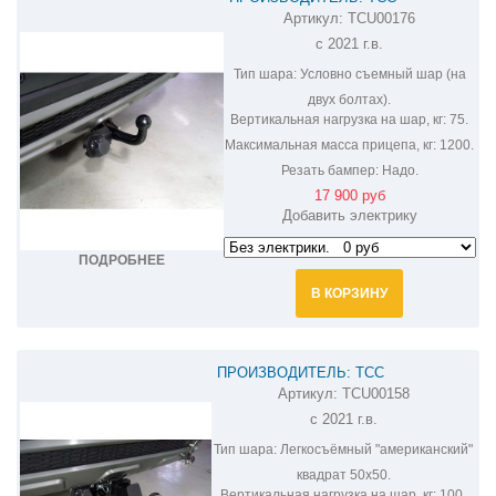
Артикул:
TCU00176
ФАРКОП НА CHERY TIGGO 8 PRO
с 2021 г.в.
TCU00176
Тип шара:
Условно съемный шар (на
двух болтах).
Вертикальная нагрузка на шар, кг:
75.
Максимальная масса прицепа, кг:
1200.
Резать бампер:
Надо.
17 900 руб
Добавить электрику
ПОДРОБНЕЕ
В КОРЗИНУ
ПРОИЗВОДИТЕЛЬ: ТСС
Артикул:
TCU00158
ФАРКОП НА CHERY TIGGO 8 PRO
с 2021 г.в.
TCU00158
Тип шара:
Легкосъёмный "американский"
квадрат 50х50.
Вертикальная нагрузка на шар, кг:
100.