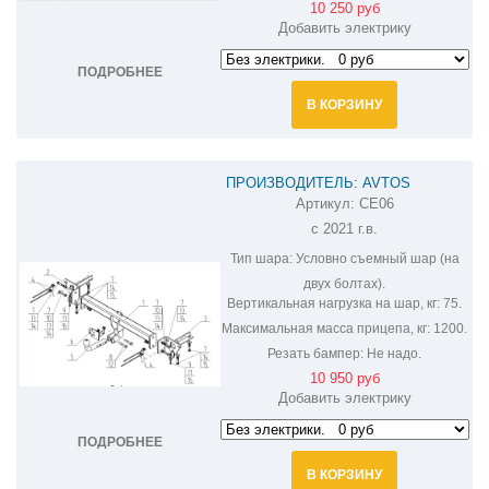
10 250 руб
Добавить электрику
ПОДРОБНЕЕ
В КОРЗИНУ
ПРОИЗВОДИТЕЛЬ: AVTOS
Артикул:
CE06
ФАРКОП НА CHERY TIGGO 8 PRO
с 2021 г.в.
CE06
Тип шара:
Условно съемный шар (на
двух болтах).
Вертикальная нагрузка на шар, кг:
75.
Максимальная масса прицепа, кг:
1200.
Резать бампер:
Не надо.
10 950 руб
Добавить электрику
ПОДРОБНЕЕ
В КОРЗИНУ