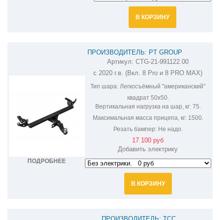
В КОРЗИНУ
ПРОИЗВОДИТЕЛЬ: PT GROUP
Артикул:
CTG-21-991122.00
ФАРКОП НА CHERY TIGGO 8 CTG-21-
с 2020 г.в. (Вкл. 8 Pro и 8 PRO MAX)
991101.22/CTG-21-991122.00
Тип шара:
Легкосъёмный "американский"
квадрат 50х50.
Вертикальная нагрузка на шар, кг:
75.
Максимальная масса прицепа, кг:
1500.
Резать бампер:
Не надо.
17 100 руб
Добавить электрику
ПОДРОБНЕЕ
В КОРЗИНУ
ПРОИЗВОДИТЕЛЬ: ТСС