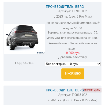
ПРОИЗВОДИТЕЛЬ: BERG
Артикул:
F.0915.002
ФАРКОП НА CHERY TIGGO 8 PRO
с 2023 г.в. (вкл. 8 Pro Max)
F.0915.002
Тип шара:
Легкосъёмный "американский"
квадрат 50х50.
Вертикальная нагрузка на шар, кг:
75.
Максимальная масса прицепа, кг:
1500.
Резать бампер:
Вырез в бампере не
виден.
9 900 руб
Добавить электрику
ПОДРОБНЕЕ
В КОРЗИНУ
ПРОИЗВОДИТЕЛЬ: BERG
РЕКОМЕНДУЕМ
Артикул:
F.0913.002
ФАРКОП НА CHERY TIGGO 8 F.0913.002
с 2020 г.в. (Вкл. 8 Pro и 8 Pro Max)