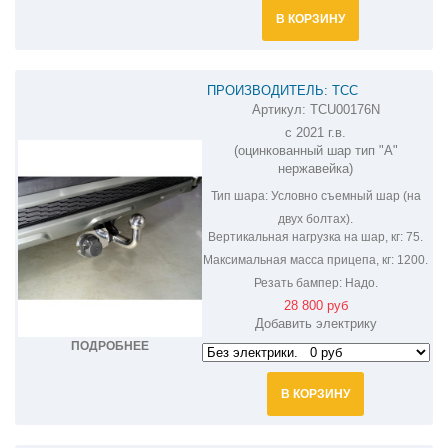
В КОРЗИНУ
ПРОИЗВОДИТЕЛЬ: ТСС
Артикул:
TCU00176N
ФАРКОП НА CHERY TIGGO 8 PRO
с 2021 г.в.
TCU00176N
(оцинкованный шар тип "A"
нержавейка)
Тип шара:
Условно съемный шар (на
двух болтах).
Вертикальная нагрузка на шар, кг:
75.
Максимальная масса прицепа, кг:
1200.
Резать бампер:
Надо.
28 800 руб
Добавить электрику
ПОДРОБНЕЕ
В КОРЗИНУ