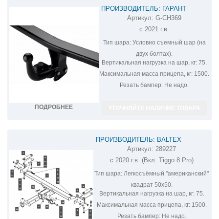
ПРОИЗВОДИТЕЛЬ: ГАРАНТ
Артикул:
G-CH369
ФАРКОП НА CHERY TIGGO 8 PRO G-
с 2021 г.в.
CH369
Тип шара:
Условно съемный шар (на
двух болтах).
Вертикальная нагрузка на шар, кг:
75.
Максимальная масса прицепа, кг:
1500.
Резать бампер:
Не надо.
ПОДРОБНЕЕ
УТОЧНЯЙТЕ НАЛИЧИЕ ТОВАРА
ПРОИЗВОДИТЕЛЬ: BALTEX
Артикул:
289227
ФАРКОП НА CHERY TIGGO 8 289227
с 2020 г.в. (Вкл. Tiggo 8 Pro)
Тип шара:
Легкосъёмный "американский"
квадрат 50х50.
Вертикальная нагрузка на шар, кг:
75.
Максимальная масса прицепа, кг:
1500.
Резать бампер:
Не надо.