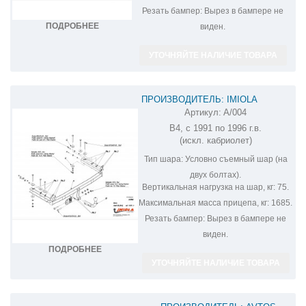
Резать бампер:
Вырез в бампере не
ПОДРОБНЕЕ
виден.
УТОЧНЯЙТЕ НАЛИЧИЕ ТОВАРА
ПРОИЗВОДИТЕЛЬ: IMIOLA
Артикул:
A/004
ФАРКОП НА AUDI 80 A/004
B4, с 1991 по 1996 г.в.
(искл. кабриолет)
Тип шара:
Условно съемный шар (на
двух болтах).
Вертикальная нагрузка на шар, кг:
75.
Максимальная масса прицепа, кг:
1685.
Резать бампер:
Вырез в бампере не
виден.
ПОДРОБНЕЕ
УТОЧНЯЙТЕ НАЛИЧИЕ ТОВАРА