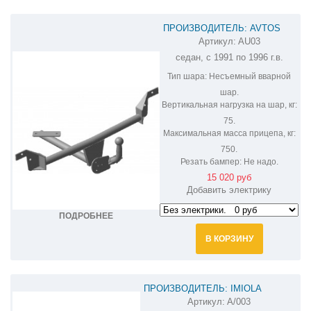
ПРОИЗВОДИТЕЛЬ: AVTOS
Артикул:
AU03
ФАРКОП НА AUDI 80 AU03
седан, с 1991 по 1996 г.в.
Тип шара:
Несъемный вварной
шар.
Вертикальная нагрузка на шар, кг:
75.
Максимальная масса прицепа, кг:
750.
Резать бампер:
Не надо.
15 020 руб
Добавить электрику
ПОДРОБНЕЕ
В КОРЗИНУ
ПРОИЗВОДИТЕЛЬ: IMIOLA
Артикул:
A/003
ФАРКОП НА AUDI 80 A/003