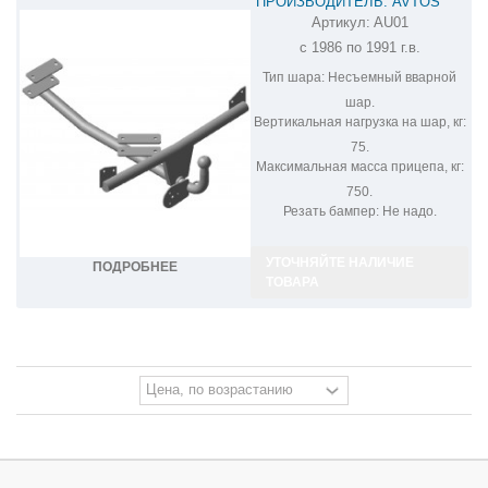
ПРОИЗВОДИТЕЛЬ: AVTOS
Артикул:
AU01
ФАРКОП НА AUDI 80 AU01
с 1986 по 1991 г.в.
Тип шара:
Несъемный вварной
шар.
Вертикальная нагрузка на шар, кг:
75.
Максимальная масса прицепа, кг:
750.
Резать бампер:
Не надо.
УТОЧНЯЙТЕ НАЛИЧИЕ
ПОДРОБНЕЕ
ТОВАРА