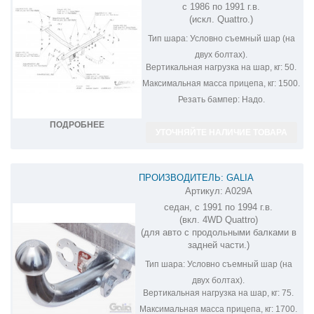
с 1986 по 1991 г.в.
(искл. Quattro.)
Тип шара:
Условно съемный шар (на
двух болтах).
Вертикальная нагрузка на шар, кг:
50.
Максимальная масса прицепа, кг:
1500.
Резать бампер:
Надо.
ПОДРОБНЕЕ
УТОЧНЯЙТЕ НАЛИЧИЕ ТОВАРА
ПРОИЗВОДИТЕЛЬ: GALIA
Артикул:
A029A
ОЦИНКОВАННЫЙ ФАРКОП НА AUDI 80
седан, с 1991 по 1994 г.в.
A029A
(вкл. 4WD Quattro)
(для авто с продольными балками в
задней части.)
Тип шара:
Условно съемный шар (на
двух болтах).
Вертикальная нагрузка на шар, кг:
75.
Максимальная масса прицепа, кг:
1700.