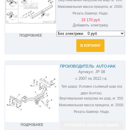
Максимальная масса прицепа, кг:
2000.
Резать бампер:
Надо.
19 170 руб
Добавить электрику
ПОДРОБНЕЕ
В КОРЗИНУ
ПРОИЗВОДИТЕЛЬ: AUTO-HAK
Артикул:
JP 08
ФАРКОП НА JEEP LIBERTY JP 08
с 2007 по 2012 г.в.
Тип шара:
Условно съемный шар (на
двух болтах).
Вертикальная нагрузка на шар, кг:
350.
Максимальная масса прицепа, кг:
3500.
Резать бампер:
Надо.
ПОДРОБНЕЕ
УТОЧНЯЙТЕ НАЛИЧИЕ ТОВАРА