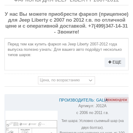
У нас Вы можете приобрести фаркоп (прицепное)
для Jeep Liberty с 2007 по 2012 г.в. по отличной
цене и с оперативной доставкой. +7(499)347-14-31
- Звоните!
Перед тем как купить фаркоп на Jeep Liberty 2007-2012 года
выпуска полезно узнать: Для вашего авто подойдут несколько
типов шаров:
ЕЩЕ
ПРОИЗВОДИТЕЛЬ: GALIA
РЕКОМЕНДУЕМ
Артикул:
J012A
ОЦИНКОВАННЫЙ ФАРКОП НА JEEP
с 2006 по 2011 г.в.
LIBERTY J012A
Тип шара:
Условно съемный шар (на
двух болтах).
Вертикальная нагрузка на шар, кг:
100.