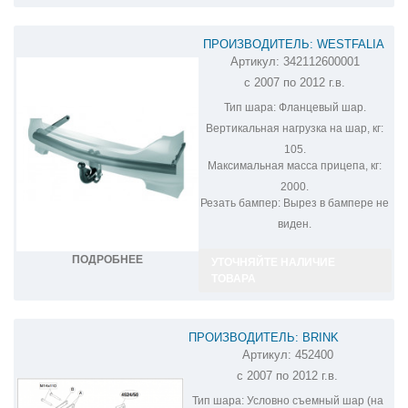
ПРОИЗВОДИТЕЛЬ: WESTFALIA
Артикул:
342112600001
ФАРКОП НА JEEP LIBERTY
с 2007 по 2012 г.в.
342112600001
Тип шара:
Фланцевый шар.
Вертикальная нагрузка на шар, кг:
105.
Максимальная масса прицепа, кг:
2000.
Резать бампер:
Вырез в бампере не
виден.
ПОДРОБНЕЕ
УТОЧНЯЙТЕ НАЛИЧИЕ
ТОВАРА
ПРОИЗВОДИТЕЛЬ: BRINK
Артикул:
452400
ФАРКОП НА JEEP LIBERTY 452400
с 2007 по 2012 г.в.
Тип шара:
Условно съемный шар (на