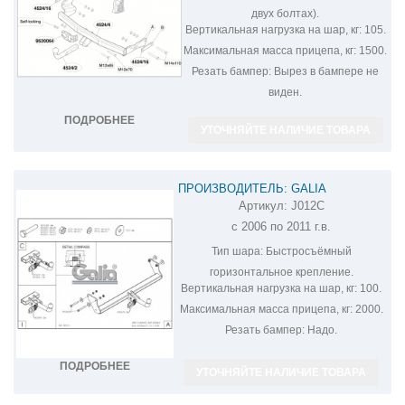
двух болтах).
Вертикальная нагрузка на шар, кг:
105.
Максимальная масса прицепа, кг:
1500.
Резать бампер:
Вырез в бампере не
виден.
ПОДРОБНЕЕ
УТОЧНЯЙТЕ НАЛИЧИЕ ТОВАРА
ПРОИЗВОДИТЕЛЬ: GALIA
Артикул:
J012C
ОЦИНКОВАННЫЙ ФАРКОП НА JEEP
с 2006 по 2011 г.в.
LIBERTY J012C
Тип шара:
Быстросъёмный
горизонтальное крепление.
Вертикальная нагрузка на шар, кг:
100.
Максимальная масса прицепа, кг:
2000.
Резать бампер:
Надо.
ПОДРОБНЕЕ
УТОЧНЯЙТЕ НАЛИЧИЕ ТОВАРА