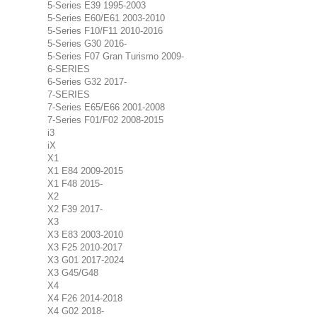
5-Series E39 1995-2003
5-Series E60/E61 2003-2010
5-Series F10/F11 2010-2016
5-Series G30 2016-
5-Series F07 Gran Turismo 2009-
6-SERIES
6-Series G32 2017-
7-SERIES
7-Series E65/E66 2001-2008
7-Series F01/F02 2008-2015
i3
iX
X1
X1 E84 2009-2015
X1 F48 2015-
X2
X2 F39 2017-
X3
X3 E83 2003-2010
X3 F25 2010-2017
X3 G01 2017-2024
X3 G45/G48
X4
X4 F26 2014-2018
X4 G02 2018-