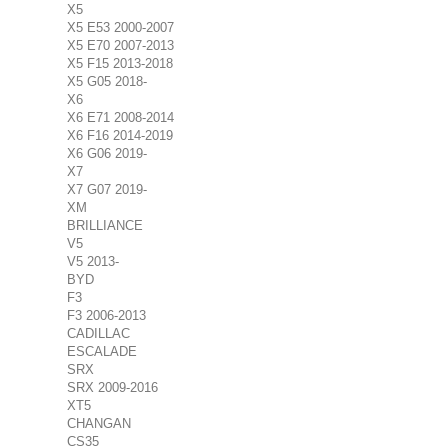
X5
X5 E53 2000-2007
X5 E70 2007-2013
X5 F15 2013-2018
X5 G05 2018-
X6
X6 E71 2008-2014
X6 F16 2014-2019
X6 G06 2019-
X7
X7 G07 2019-
XM
BRILLIANCE
V5
V5 2013-
BYD
F3
F3 2006-2013
CADILLAC
ESCALADE
SRX
SRX 2009-2016
XT5
CHANGAN
CS35