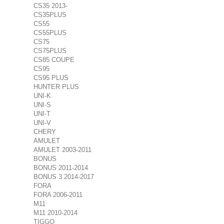
CS35 2013-
CS35PLUS
CS55
CS55PLUS
CS75
CS75PLUS
CS85 COUPE
CS95
CS95 PLUS
HUNTER PLUS
UNI-K
UNI-S
UNI-T
UNI-V
CHERY
AMULET
AMULET 2003-2011
BONUS
BONUS 2011-2014
BONUS 3 2014-2017
FORA
FORA 2006-2011
M11
M11 2010-2014
TIGGO