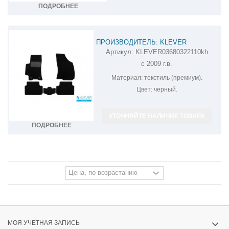
ПОДРОБНЕЕ
ПРОИЗВОДИТЕЛЬ: KLEVER
Артикул:
KLEVER03680322110kh
КОВРИКИ В САЛОН ЗАЗ CHANCE
с 2009 г.в.
KLEVER03680322110KH
Материал:
текстиль (премиум).
Цвет:
черный.
УТОЧНЯЙТЕ НАЛИЧИЕ ТОВАРА
ПОДРОБНЕЕ
МОЯ УЧЕТНАЯ ЗАПИСЬ