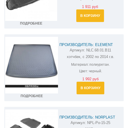
1 911 руб
В КОРЗИНУ
ПОДРОБНЕЕ
ПРОИЗВОДИТЕЛЬ: ELEMENT
Артикул:
NLC.68.01.B11
КОВРИК В БАГАЖНИК ЗАЗ SENS
хэтчбек, с 2002 по 2014 г.в.
NLC.68.01.B11
Материал:
полиуретан.
Цвет:
черный.
1 992 руб
В КОРЗИНУ
ПОДРОБНЕЕ
ПРОИЗВОДИТЕЛЬ: NORPLAST
Артикул:
NPL-Po-15-25
КОВРИКИ В САЛОН ЗАЗ CHANCE