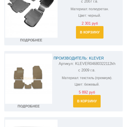
с 2007 г.в.
NPL-PO-15-25
Материал:
полиуретан.
Цвет:
черный.
2 301 руб
В КОРЗИНУ
ПОДРОБНЕЕ
ПРОИЗВОДИТЕЛЬ: KLEVER
Артикул:
KLEVER04680322112kh
КОВРИКИ В САЛОН ZAZ CHANCE
с 2009 г.в.
KLEVER04680322112KH
Материал:
текстиль (премиум).
Цвет:
бежевый.
5 892 руб
В КОРЗИНУ
ПОДРОБНЕЕ