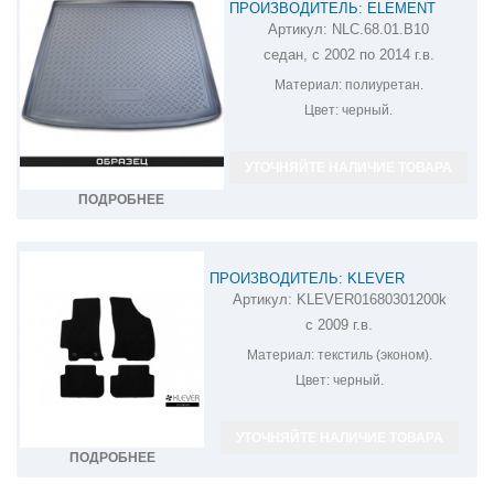
ПРОИЗВОДИТЕЛЬ: ELEMENT
Артикул:
NLC.68.01.B10
КОВРИК В БАГАЖНИК ЗАЗ SENS
седан, с 2002 по 2014 г.в.
NLC.68.01.B10
Материал:
полиуретан.
Цвет:
черный.
УТОЧНЯЙТЕ НАЛИЧИЕ ТОВАРА
ПОДРОБНЕЕ
ПРОИЗВОДИТЕЛЬ: KLEVER
Артикул:
KLEVER01680301200k
КОВРИКИ В САЛОН ЗАЗ CHANCE
с 2009 г.в.
KLEVER01680301200K
Материал:
текстиль (эконом).
Цвет:
черный.
УТОЧНЯЙТЕ НАЛИЧИЕ ТОВАРА
ПОДРОБНЕЕ