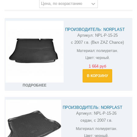
ПРОИЗВОДИТЕЛЬ: NORPLAST
Артикул:
NPL-P-15-25
КОВРИК В БАГАЖНИК ЗАЗ SENS
с 2007 г.в. (Вкл ZAZ Chance)
NPL-P-15-25
Материал:
полиуретан.
Цвет:
черный.
1 664 руб
В КОРЗИНУ
ПОДРОБНЕЕ
ПРОИЗВОДИТЕЛЬ: NORPLAST
Артикул:
NPL-P-15-26
КОВРИК В БАГАЖНИК ЗАЗ CHANCE
седан, с 2007 г.в.
NPL-P-15-26
Материал:
полиуретан.
Цвет:
черный.