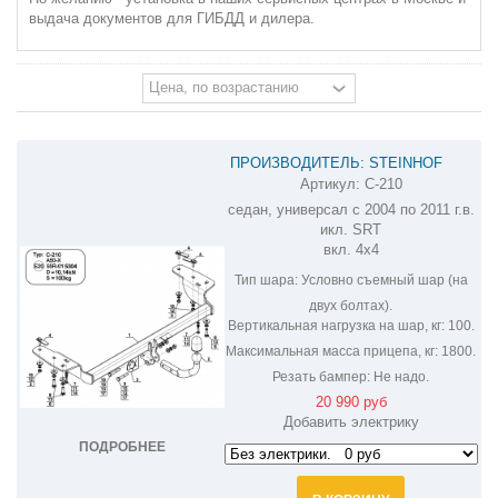
выдача документов для ГИБДД и дилера.
ПРОИЗВОДИТЕЛЬ: STEINHOF
Артикул:
C-210
ФАРКОП НА CHRYSLER 300C C-210
седан, универсал с 2004 по 2011 г.в.
икл. SRT
вкл. 4х4
Тип шара:
Условно съемный шар (на
двух болтах).
Вертикальная нагрузка на шар, кг:
100.
Максимальная масса прицепа, кг:
1800.
Резать бампер:
Не надо.
20 990 руб
Добавить электрику
ПОДРОБНЕЕ