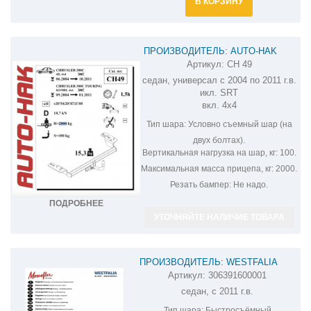
В КОРЗИНУ
ПРОИЗВОДИТЕЛЬ: AUTO-HAK
Артикул:
CH 49
ФАРКОП НА CHRYSLER 300C CH 49
седан, универсал с 2004 по 2011 г.в.
икл. SRT
вкл. 4х4
Тип шара:
Условно съемный шар (на
двух болтах).
Вертикальная нагрузка на шар, кг:
100.
Максимальная масса прицепа, кг:
2000.
Резать бампер:
Не надо.
ПОДРОБНЕЕ
УТОЧНЯЙТЕ НАЛИЧИЕ ТОВАРА
ПРОИЗВОДИТЕЛЬ: WESTFALIA
Артикул:
306391600001
ФАРКОП НА CHRYSTLER 300C
седан, с 2011 г.в.
306391600001
Тип шара:
Быстросъёмный