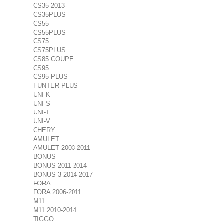
CS35 2013-
CS35PLUS
CS55
CS55PLUS
CS75
CS75PLUS
CS85 COUPE
CS95
CS95 PLUS
HUNTER PLUS
UNI-K
UNI-S
UNI-T
UNI-V
CHERY
AMULET
AMULET 2003-2011
BONUS
BONUS 2011-2014
BONUS 3 2014-2017
FORA
FORA 2006-2011
M11
M11 2010-2014
TIGGO