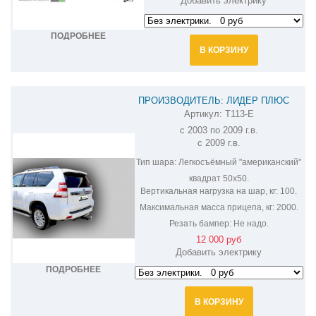
Добавить электрику
ПОДРОБНЕЕ
В КОРЗИНУ
ПРОИЗВОДИТЕЛЬ: ЛИДЕР ПЛЮС
Артикул:
T113-E
ФАРКОП НА LEXUS GX T113-E
с 2003 по 2009 г.в.
с 2009 г.в.
Тип шара:
Легкосъёмный "американский"
квадрат 50х50.
Вертикальная нагрузка на шар, кг:
100.
Максимальная масса прицепа, кг:
2000.
Резать бампер:
Не надо.
12 000 руб
Добавить электрику
ПОДРОБНЕЕ
В КОРЗИНУ