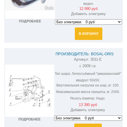
виден.
12 990 руб
Добавить электрику
ПОДРОБНЕЕ
В КОРЗИНУ
ПРОИЗВОДИТЕЛЬ: BOSAL-ORIS
Артикул:
3011-E
ФАРКОП НА LEXUS GX 460 3011-E
с 2009 г.в.
Тип шара:
Легкосъёмный "американский"
квадрат 50х50.
Вертикальная нагрузка на шар, кг:
100.
Максимальная масса прицепа, кг:
2500.
Резать бампер:
Надо.
13 390 руб
Добавить электрику
ПОДРОБНЕЕ