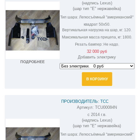
(надпись Lexus)
(шар тип "E" нержавейка)
Тип шара:
Легкосъёмный "американский"
квадрат 50х50.
Вертикальная нагрузка на шар, кг:
120.
Максимальная масса прицепа, кг:
1800.
Резать бампер:
Не надо.
32 000 руб
Добавить электрику
ПОДРОБНЕЕ
В КОРЗИНУ
ПРОИЗВОДИТЕЛЬ: ТСС
Артикул:
TCU00084N
ФАРКОП НА LEXUS GX 460 TCU00084N
c 2014 г.в.
(надпись Lexus)
(шар тип "E" нержавейка)
Тип шара:
Легкосъёмный "американский"