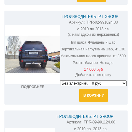
ПРОИЗВОДИТЕЛЬ: PT GROUP
Артикул:
TPR-02-991024.00
ФАРКОП НА LEXUS GX460 TPR-02-
с 2010 по 2013 г.в.
991024.00
(с накладкой из нержавейки)
Тип шара:
Фланцевый шар.
Вертикальная нагрузка на шар, кг:
130.
Максимальная масса прицепа, кг:
3500.
Резать бампер:
Не надо.
17 660 руб
Добавить электрику
ПОДРОБНЕЕ
В КОРЗИНУ
ПРОИЗВОДИТЕЛЬ: PT GROUP
Артикул:
TPR-09-991124.00
ФАРКОП НА LEXUS GX 460
с 2010 по 2013 г.в.
TPR991101/TPR-09-991124.00