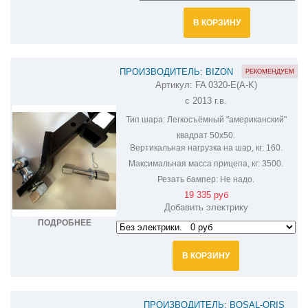
В КОРЗИНУ
ПРОИЗВОДИТЕЛЬ: BIZON
РЕКОМЕНДУЕМ
Артикул:
FA 0320-E(A-K)
ФАРКОП С СИСТЕМОЙ АНТИСТУК НА
с 2013 г.в.
LEXUS GX460 FA 0320-E(A-K)
Тип шара:
Легкосъёмный "американский"
квадрат 50х50.
Вертикальная нагрузка на шар, кг:
160.
Максимальная масса прицепа, кг:
3500.
Резать бампер:
Не надо.
19 335 руб
Добавить электрику
ПОДРОБНЕЕ
В КОРЗИНУ
ПРОИЗВОДИТЕЛЬ: BOSAL-ORIS