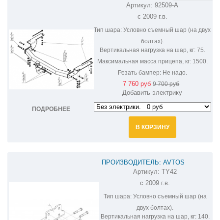
Артикул:
92509-A
ОЦИНКОВАННЫЙ ФАРКОП НА LEXUS
с 2009 г.в.
GX 460 92509-A
Тип шара:
Условно съемный шар (на двух
болтах).
Вертикальная нагрузка на шар, кг:
75.
Максимальная масса прицепа, кг:
1500.
Резать бампер:
Не надо.
7 760 руб
9 700 руб
Добавить электрику
ПОДРОБНЕЕ
В КОРЗИНУ
ПРОИЗВОДИТЕЛЬ: AVTOS
Артикул:
TY42
ФАРКОП НА LEXUS GX 460 TY42
с 2009 г.в.
Тип шара:
Условно съемный шар (на
двух болтах).
Вертикальная нагрузка на шар, кг:
140.