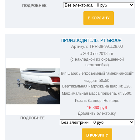
ПОДРОБНЕЕ
В КОРЗИНУ
ПРОИЗВОДИТЕЛЬ: PT GROUP
Артикул:
TPR-09-991129.00
ФАРКОП НА LEXUS GX 460 TPR-09-
с 2010 по 2013 г.в.
991129.00
(с накладкой из окрашенной
нержавейки)
Тип шара:
Легкосъёмный "американский"
квадрат 50х50.
Вертикальная нагрузка на шар, кг:
120.
Максимальная масса прицепа, кг:
3500.
Резать бампер:
Не надо.
16 860 руб
Добавить электрику
ПОДРОБНЕЕ
В КОРЗИНУ