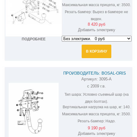
Максимальная масса прицепа, кг:
3500.
Резать бампер:
Вырез в бампере не
виден.
8 420 руб
Добавить электрику
ПОДРОБНЕЕ
В КОРЗИНУ
ПРОИЗВОДИТЕЛЬ: BOSAL-ORIS
Артикул:
3095-A
ФАРКОП НА LEXUS GX 460 3095-A
с 2009 г.в.
Тип шара:
Условно съемный шар (на
двух болтах).
Вертикальная нагрузка на шар, кг:
140.
Максимальная масса прицепа, кг:
3500.
Резать бампер:
Надо.
9 190 руб
Добавить электрику