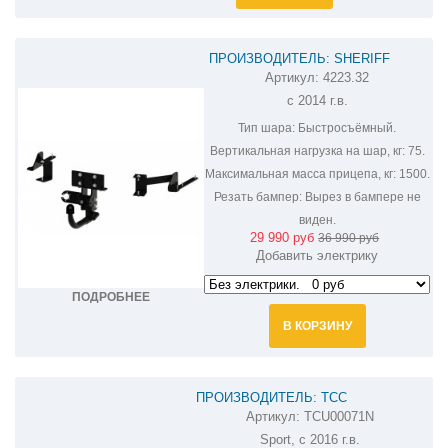
ПРОИЗВОДИТЕЛЬ: SHERIFF
Артикул:
4223.32
ФАРКОП НА LEXUS GX460 4223.32
с 2014 г.в.
Тип шара:
Быстросъёмный.
Вертикальная нагрузка на шар, кг:
75.
Максимальная масса прицепа, кг:
1500.
Резать бампер:
Вырез в бампере не
виден.
29 990 руб
36 990 руб
Добавить электрику
ПОДРОБНЕЕ
В КОРЗИНУ
ПРОИЗВОДИТЕЛЬ: ТСС
Артикул:
TCU00071N
ФАРКОП НА LEXUS GX 460 TCU00071N
Sport, c 2016 г.в.