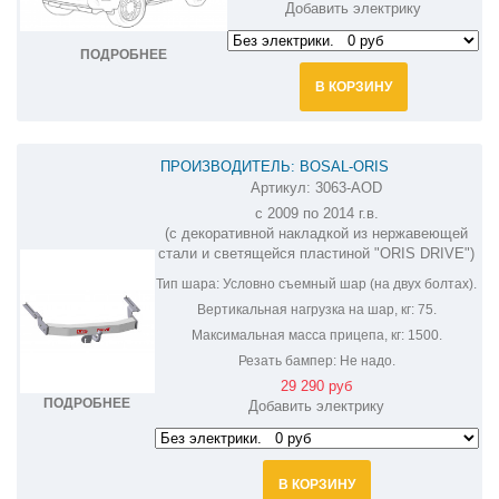
Добавить электрику
ПОДРОБНЕЕ
В КОРЗИНУ
ПРОИЗВОДИТЕЛЬ: BOSAL-ORIS
Артикул:
3063-AOD
ФАРКОП НА LEXUS GX 3063-AOD
с 2009 по 2014 г.в.
(с декоративной накладкой из нержавеющей
стали и светящейся пластиной "ORIS DRIVE")
Тип шара:
Условно съемный шар (на двух болтах).
Вертикальная нагрузка на шар, кг:
75.
Максимальная масса прицепа, кг:
1500.
Резать бампер:
Не надо.
29 290 руб
ПОДРОБНЕЕ
Добавить электрику
В КОРЗИНУ