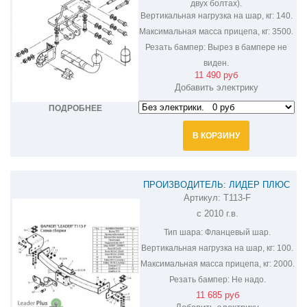
двух болтах).
Вертикальная нагрузка на шар, кг:
140.
Максимальная масса прицепа, кг:
3500.
Резать бампер:
Вырез в бампере не
виден.
11 490 руб
Добавить электрику
ПОДРОБНЕЕ
В КОРЗИНУ
ПРОИЗВОДИТЕЛЬ: ЛИДЕР ПЛЮС
Артикул:
T113-F
ФАРКОП НА LEXUS GX 460 T113-F
c 2010 г.в.
Тип шара:
Фланцевый шар.
Вертикальная нагрузка на шар, кг:
100.
Максимальная масса прицепа, кг:
2000.
Резать бампер:
Не надо.
11 685 руб