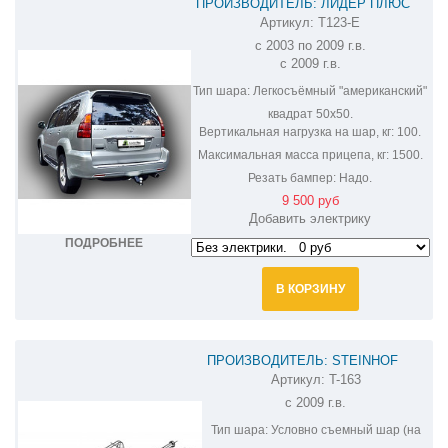
ПРОИЗВОДИТЕЛЬ: ЛИДЕР ПЛЮС
Артикул:
T123-E
ФАРКОП НА LEXUS GX T123-E
с 2003 по 2009 г.в.
с 2009 г.в.
Тип шара:
Легкосъёмный "американский"
квадрат 50х50.
Вертикальная нагрузка на шар, кг:
100.
Максимальная масса прицепа, кг:
1500.
Резать бампер:
Надо.
9 500 руб
Добавить электрику
ПОДРОБНЕЕ
В КОРЗИНУ
ПРОИЗВОДИТЕЛЬ: STEINHOF
Артикул:
T-163
ФАРКОП НА LEXUS GX 460 T-163
с 2009 г.в.
Тип шара:
Условно съемный шар (на