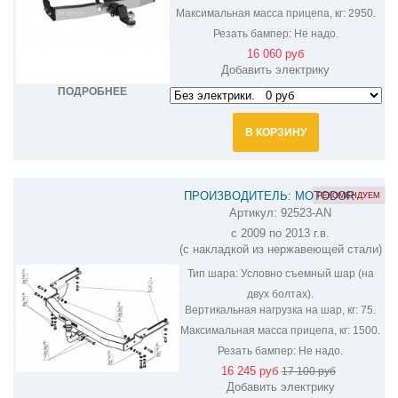
Максимальная масса прицепа, кг:
2950.
Резать бампер:
Не надо.
16 060 руб
Добавить электрику
ПОДРОБНЕЕ
В КОРЗИНУ
ПРОИЗВОДИТЕЛЬ: MOTODOR
РЕКОМЕНДУЕМ
Артикул:
92523-AN
ФАРКОП НА LEXUS GX 460 92523-AN
с 2009 по 2013 г.в.
(с накладкой из нержавеющей стали)
Тип шара:
Условно съемный шар (на
двух болтах).
Вертикальная нагрузка на шар, кг:
75.
Максимальная масса прицепа, кг:
1500.
Резать бампер:
Не надо.
16 245 руб
17 100 руб
Добавить электрику