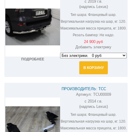
c 2019 г.в.
(надпись Lexus)
Тип шара:
Фланцевый шар.
Вертикальная нагрузка на шар, кг:
120.
Максимальная масса прицепа, кг:
1800.
Резать бампер:
Не надо.
24 900 руб
Добавить электрику
ПОДРОБНЕЕ
В КОРЗИНУ
ПРОИЗВОДИТЕЛЬ: ТСС
Артикул:
TCU00009
ФАРКОП НА LEXUS GX 460 TCU00009
c 2014 г.в.
(надпись Lexus)
Тип шара:
Фланцевый шар.
Вертикальная нагрузка на шар, кг:
120.
Максимальная масса прицепа, кг:
1800.