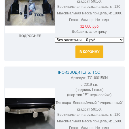
квадрат 50х50.
Вертикальная нагрузка на шар, кг:
120.
Максимальная масса прицепа, кг:
1800.
Резать бампер:
Не надо.
32 000 руб
Добавить электрику
ПОДРОБНЕЕ
В КОРЗИНУ
ПРОИЗВОДИТЕЛЬ: ТСС
Артикул:
TCU00150N
ФАРКОП НА LEXUS GX 460 TCU00150N
c 2019 г.в.
(надпись Lexus)
(шар тип "E" нержавейка)
Тип шара:
Легкосъёмный "американский"
квадрат 50х50.
Вертикальная нагрузка на шар, кг:
120.
Максимальная масса прицепа, кг:
1500.
Резать бампер:
Не надо.