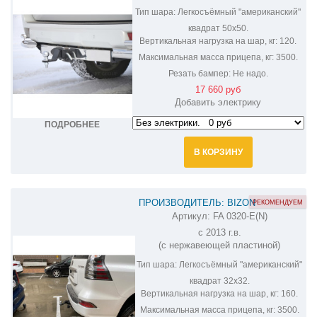
Тип шара:
Легкосъёмный "американский"
квадрат 50х50.
Вертикальная нагрузка на шар, кг:
120.
Максимальная масса прицепа, кг:
3500.
Резать бампер:
Не надо.
17 660 руб
Добавить электрику
ПОДРОБНЕЕ
В КОРЗИНУ
ПРОИЗВОДИТЕЛЬ: BIZON
РЕКОМЕНДУЕМ
Артикул:
FA 0320-E(N)
ФАРКОП НА LEXUS GX460 FA 0320-E(N)
с 2013 г.в.
(с нержавеющей пластиной)
Тип шара:
Легкосъёмный "американский"
квадрат 32х32.
Вертикальная нагрузка на шар, кг:
160.
Максимальная масса прицепа, кг:
3500.