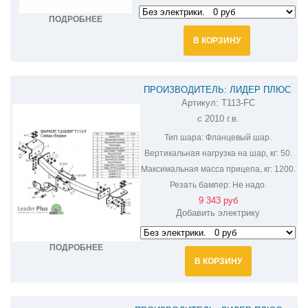
ПОДРОБНЕЕ
В КОРЗИНУ
ПРОИЗВОДИТЕЛЬ: ЛИДЕР ПЛЮС
Артикул:
T113-FC
ФАРКОП НА LEXUS GX 460 T113-FC
c 2010 г.в.
Тип шара:
Фланцевый шар.
Вертикальная нагрузка на шар, кг:
50.
Максимальная масса прицепа, кг:
1200.
Резать бампер:
Не надо.
9 343 руб
Добавить электрику
ПОДРОБНЕЕ
В КОРЗИНУ