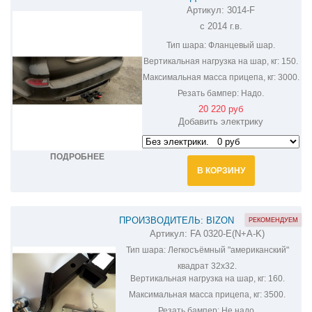
Артикул:
3014-F
ФАРКОП НА LEXUS GX 460 3014-F
с 2014 г.в.
Тип шара:
Фланцевый шар.
Вертикальная нагрузка на шар, кг:
150.
Максимальная масса прицепа, кг:
3000.
Резать бампер:
Надо.
20 220 руб
Добавить электрику
ПОДРОБНЕЕ
В КОРЗИНУ
ПРОИЗВОДИТЕЛЬ: BIZON
РЕКОМЕНДУЕМ
Артикул:
FA 0320-E(N+A-K)
ФАРКОП С СИСТЕМОЙ АНТИСТУК НА
Тип шара:
Легкосъёмный "американский"
LEXUS GX460 FA 0320-E(N+A-K)
квадрат 32х32.
Вертикальная нагрузка на шар, кг:
160.
Максимальная масса прицепа, кг:
3500.
Резать бампер:
Не надо.