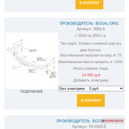
В КОРЗИНУ
ПРОИЗВОДИТЕЛЬ: BOSAL-ORIS
Артикул:
3062-A
ФАРКОП НА LEXUS GX 460 3062-A
с 2010 по 2014 г.в.
Тип шара:
Условно съемный шар (на
двух болтах).
Вертикальная нагрузка на шар, кг:
75
Максимальная масса прицепа, кг:
1500.
Резать бампер:
Надо.
14 440 руб
Добавить электрику
ПОДРОБНЕЕ
В КОРЗИНУ
ПРОИЗВОДИТЕЛЬ: BIZON
РЕКОМЕНДУЕМ
Артикул:
FA 0320-E
ФАРКОП НА LEXUS GX460 FA 0320-E