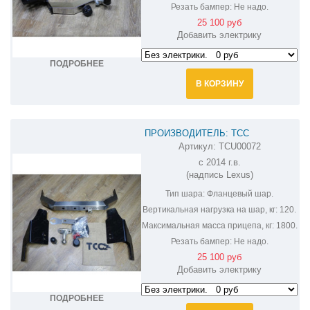
Резать бампер:
Не надо.
25 100 руб
Добавить электрику
ПОДРОБНЕЕ
В КОРЗИНУ
ПРОИЗВОДИТЕЛЬ: ТСС
Артикул:
TCU00072
ФАРКОП НА LEXUS GX 460 TCU00072
c 2014 г.в.
(надпись Lexus)
Тип шара:
Фланцевый шар.
Вертикальная нагрузка на шар, кг:
120.
Максимальная масса прицепа, кг:
1800.
Резать бампер:
Не надо.
25 100 руб
Добавить электрику
ПОДРОБНЕЕ