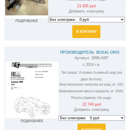
21 835 руб
Добавить электрику
ПОДРОБНЕЕ
В КОРЗИНУ
ПРОИЗВОДИТЕЛЬ: BOSAL-ORIS
Артикул:
3096-ABP
ФАРКОП НА LEXUS GX 460 3096-ABP
с 2014 г.в.
Тип шара:
Условно съемный шар (на
двух болтах).
Вертикальная нагрузка на шар, кг:
100.
Максимальная масса прицепа, кг:
3000.
Резать бампер:
Не надо.
22 740 руб
Добавить электрику
ПОДРОБНЕЕ
В КОРЗИНУ