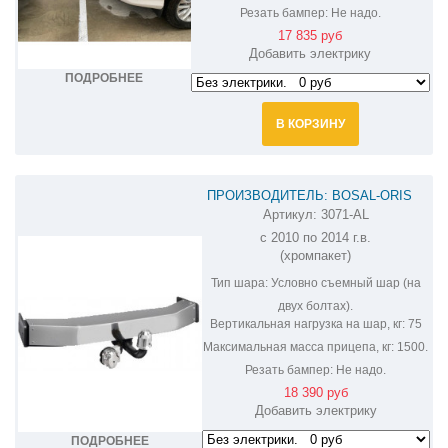
Резать бампер:
Не надо.
17 835 руб
Добавить электрику
ПОДРОБНЕЕ
В КОРЗИНУ
ПРОИЗВОДИТЕЛЬ: BOSAL-ORIS
Артикул:
3071-AL
ФАРКОП НА LEXUS GX 460 3071-AL
с 2010 по 2014 г.в.
(хромпакет)
Тип шара:
Условно съемный шар (на
двух болтах).
Вертикальная нагрузка на шар, кг:
75
Максимальная масса прицепа, кг:
1500.
Резать бампер:
Не надо.
18 390 руб
Добавить электрику
ПОДРОБНЕЕ