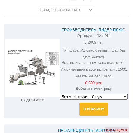
ПРОИЗВОДИТЕЛЬ: ЛИДЕР ПЛЮС
Артикул:
T123-AE
ФАРКОП НА LEXUS GX 460 T123-AE
c 2009 г.в.
Тип шара:
Условно съемный шар (на
двух болтах).
Вертикальная нагрузка на шар, кг:
75.
Максимальная масса прицепа, кг:
1500.
Резать бампер:
Надо.
6 500 руб
Добавить электрику
ПОДРОБНЕЕ
В КОРЗИНУ
ПРОИЗВОДИТЕЛЬ: MOTODOR
РЕКОМЕНДУЕМ