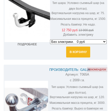
Тип шара:
Условно съемный шар (на
двух болтах).
Вертикальная нагрузка на шар, кг:
75.
Максимальная масса прицепа, кг:
1500.
Резать бампер:
Не надо.
12 750 руб
13 000 руб
Добавить электрику
ПОДРОБНЕЕ
В КОРЗИНУ
ПРОИЗВОДИТЕЛЬ: GALIA
РЕКОМЕНДУЕМ
Артикул:
T065A
ОЦИНКОВАННЫЙ ФАРКОП НА LEXUS
с 2009 г.в.
GX 460 T065A
Тип шара:
Условно съемный шар (на
двух болтах).
Вертикальная нагрузка на шар, кг:
120.
Максимальная масса прицепа, кг:
3000.
Резать бампер:
Вырез в бампере не