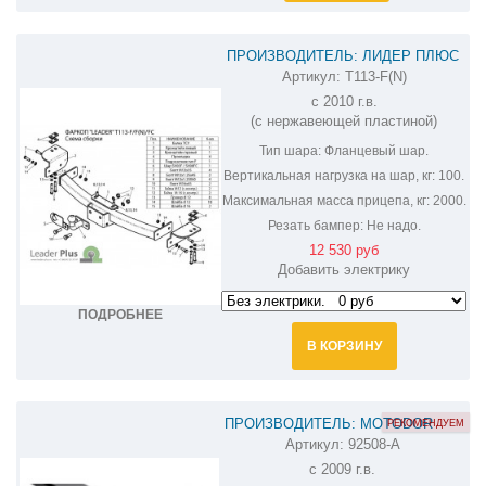
ПРОИЗВОДИТЕЛЬ: ЛИДЕР ПЛЮС
Артикул:
T113-F(N)
ФАРКОП НА LEXUS GX 460 T113-F(N)
c 2010 г.в.
(с нержавеющей пластиной)
Тип шара:
Фланцевый шар.
Вертикальная нагрузка на шар, кг:
100.
Максимальная масса прицепа, кг:
2000.
Резать бампер:
Не надо.
12 530 руб
Добавить электрику
ПОДРОБНЕЕ
В КОРЗИНУ
ПРОИЗВОДИТЕЛЬ: MOTODOR
РЕКОМЕНДУЕМ
Артикул:
92508-A
ФАРКОП НА LEXUS GX 460 92508-A
c 2009 г.в.