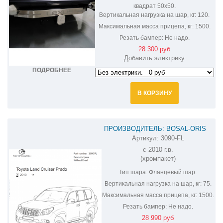
квадрат 50х50.
Вертикальная нагрузка на шар, кг:
120.
Максимальная масса прицепа, кг:
1500.
Резать бампер:
Не надо.
28 300 руб
Добавить электрику
ПОДРОБНЕЕ
В КОРЗИНУ
ПРОИЗВОДИТЕЛЬ: BOSAL-ORIS
Артикул:
3090-FL
ФАРКОП НА LEXUS GX 460 3090-FL
с 2010 г.в.
(хромпакет)
Тип шара:
Фланцевый шар.
Вертикальная нагрузка на шар, кг:
75.
Максимальная масса прицепа, кг:
1500.
Резать бампер:
Не надо.
28 990 руб