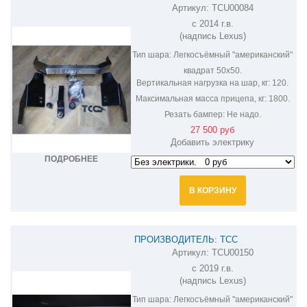
Артикул:
TCU00084
ФАРКОП НА LEXUS GX 460 TCU00084
c 2014 г.в.
(надпись Lexus)
Тип шара:
Легкосъёмный "американский"
квадрат 50х50.
Вертикальная нагрузка на шар, кг:
120.
Максимальная масса прицепа, кг:
1800.
Резать бампер:
Не надо.
27 500 руб
Добавить электрику
ПОДРОБНЕЕ
В КОРЗИНУ
ПРОИЗВОДИТЕЛЬ: ТСС
Артикул:
TCU00150
ФАРКОП НА LEXUS GX 460 TCU00150
c 2019 г.в.
(надпись Lexus)
Тип шара:
Легкосъёмный "американский"