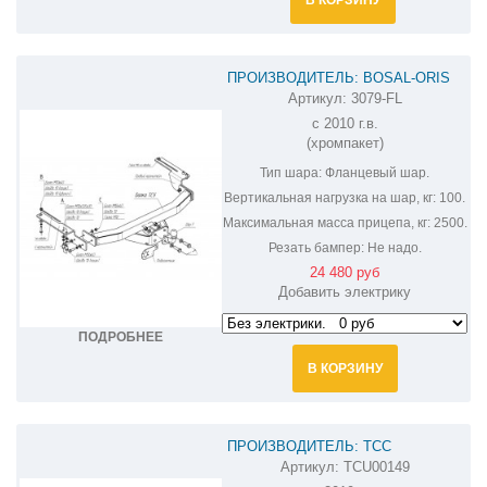
ПРОИЗВОДИТЕЛЬ: BOSAL-ORIS
Артикул:
3079-FL
ФАРКОП НА LEXUS GX 460 3079-FL
с 2010 г.в.
(хромпакет)
Тип шара:
Фланцевый шар.
Вертикальная нагрузка на шар, кг:
100.
Максимальная масса прицепа, кг:
2500.
Резать бампер:
Не надо.
24 480 руб
Добавить электрику
ПОДРОБНЕЕ
В КОРЗИНУ
ПРОИЗВОДИТЕЛЬ: ТСС
Артикул:
TCU00149
ФАРКОП НА LEXUS GX 460 TCU00149