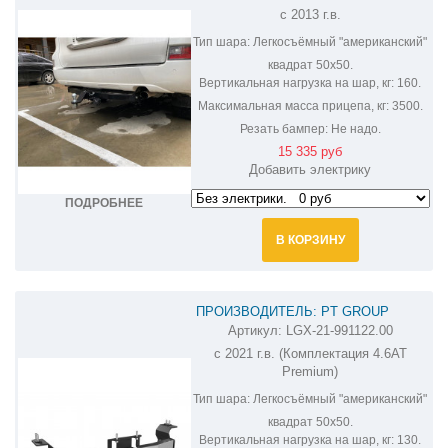
с 2013 г.в.
Тип шара:
Легкосъёмный "американский"
квадрат 50х50.
Вертикальная нагрузка на шар, кг:
160.
Максимальная масса прицепа, кг:
3500.
Резать бампер:
Не надо.
15 335 руб
Добавить электрику
ПОДРОБНЕЕ
В КОРЗИНУ
ПРОИЗВОДИТЕЛЬ: PT GROUP
Артикул:
LGX-21-991122.00
ФАРКОП НА LEXUS GX460 LGX-21-
с 2021 г.в. (Комплектация 4.6АТ
991122.00
Premium)
Тип шара:
Легкосъёмный "американский"
квадрат 50х50.
Вертикальная нагрузка на шар, кг:
130.