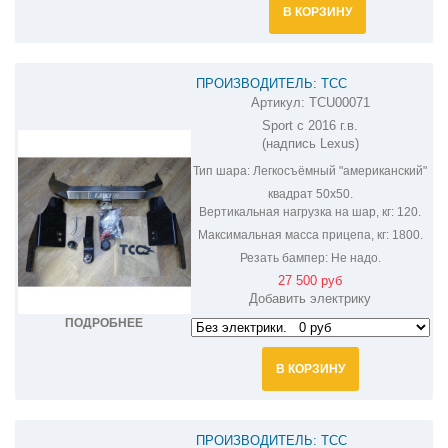
В КОРЗИНУ
ПРОИЗВОДИТЕЛЬ: ТСС
Артикул:
TCU00071
ФАРКОП НА LEXUS GX 460 TCU00071
Sport c 2016 г.в.
(надпись Lexus)
Тип шара:
Легкосъёмный "американский"
квадрат 50х50.
Вертикальная нагрузка на шар, кг:
120.
Максимальная масса прицепа, кг:
1800.
Резать бампер:
Не надо.
27 500 руб
Добавить электрику
ПОДРОБНЕЕ
В КОРЗИНУ
ПРОИЗВОДИТЕЛЬ: ТСС