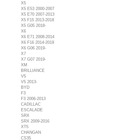
X5
X5 E53 2000-2007
X5 E70 2007-2013
X5 F15 2013-2018
X5 G05 2018-
X6
X6 E71 2008-2014
X6 F16 2014-2019
X6 G06 2019-
X7
X7 G07 2019-
XM
BRILLIANCE
V5
V5 2013-
BYD
F3
F3 2006-2013
CADILLAC
ESCALADE
SRX
SRX 2009-2016
XT5
CHANGAN
CS35