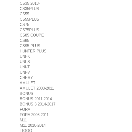
CS35 2013-
CS35PLUS
CS55
CS55PLUS
CS75
CS75PLUS
CS85 COUPE
CS95
CS95 PLUS
HUNTER PLUS
UNI-K
UNI-S
UNI-T
UNI-V
CHERY
AMULET
AMULET 2003-2011
BONUS
BONUS 2011-2014
BONUS 3 2014-2017
FORA
FORA 2006-2011
M11
M11 2010-2014
TIGGO