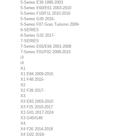
5-Series E39 1995-2003
5-Series E60/E61 2003-2010
5-Series F10/F11 2010-2016
5-Series G30 2016-
5-Series F07 Gran Turismo 2009-
6-SERIES
6-Series G32 2017-
7-SERIES
7-Series E65/E66 2001-2008
7-Series F01/F02 2008-2015
i3
iX
X1
X1 E84 2009-2015
X1 F48 2015-
X2
X2 F39 2017-
X3
X3 E83 2003-2010
X3 F25 2010-2017
X3 G01 2017-2024
X3 G45/G48
X4
X4 F26 2014-2018
X4 G02 2018-