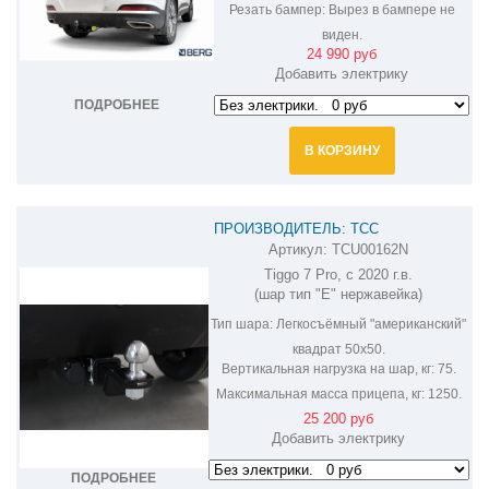
Резать бампер:
Вырез в бампере не
виден.
24 990 руб
Добавить электрику
ПОДРОБНЕЕ
В КОРЗИНУ
ПРОИЗВОДИТЕЛЬ: ТСС
Артикул:
TCU00162N
ФАРКОП НА CHERY TIGGO 7 PRO
Tiggo 7 Pro, с 2020 г.в.
TCU00162N
(шар тип "E" нержавейка)
Тип шара:
Легкосъёмный "американский"
квадрат 50х50.
Вертикальная нагрузка на шар, кг:
75.
Максимальная масса прицепа, кг:
1250.
25 200 руб
Добавить электрику
ПОДРОБНЕЕ