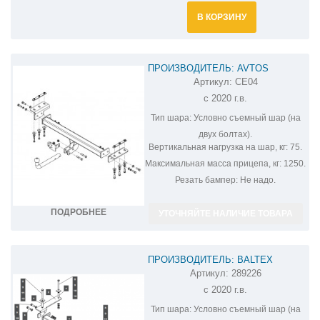
В КОРЗИНУ
ПРОИЗВОДИТЕЛЬ: AVTOS
Артикул:
CE04
ФАРКОП НА CHERY TIGGO 7 PRO
с 2020 г.в.
CE04
Тип шара:
Условно съемный шар (на
двух болтах).
Вертикальная нагрузка на шар, кг:
75.
Максимальная масса прицепа, кг:
1250.
Резать бампер:
Не надо.
ПОДРОБНЕЕ
УТОЧНЯЙТЕ НАЛИЧИЕ ТОВАРА
ПРОИЗВОДИТЕЛЬ: BALTEX
Артикул:
289226
ФАРКОП НА CHERY TIGGO 7 PRO
с 2020 г.в.
289226
Тип шара:
Условно съемный шар (на