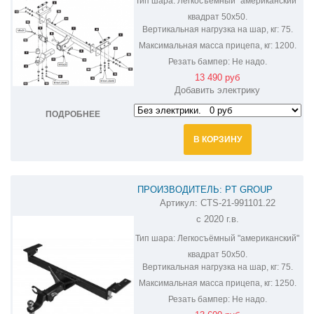
Тип шара:
Легкосъёмный "американский"
квадрат 50х50.
Вертикальная нагрузка на шар, кг:
75.
Максимальная масса прицепа, кг:
1200.
Резать бампер:
Не надо.
13 490 руб
Добавить электрику
ПОДРОБНЕЕ
В КОРЗИНУ
ПРОИЗВОДИТЕЛЬ: PT GROUP
Артикул:
CTS-21-991101.22
ФАРКОП НА CHERY TIGGO 7 PRO CTS-
с 2020 г.в.
21-991101.22
Тип шара:
Легкосъёмный "американский"
квадрат 50х50.
Вертикальная нагрузка на шар, кг:
75.
Максимальная масса прицепа, кг:
1250.
Резать бампер:
Не надо.