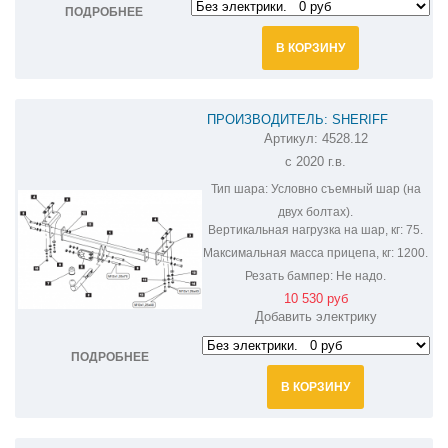
ПОДРОБНЕЕ
В КОРЗИНУ
ПРОИЗВОДИТЕЛЬ: SHERIFF
Артикул:
4528.12
ФАРКОП НА CHERY TIGGO 7 PRO
с 2020 г.в.
4528.12
Тип шара:
Условно съемный шар (на
двух болтах).
Вертикальная нагрузка на шар, кг:
75.
Максимальная масса прицепа, кг:
1200.
Резать бампер:
Не надо.
10 530 руб
Добавить электрику
ПОДРОБНЕЕ
В КОРЗИНУ