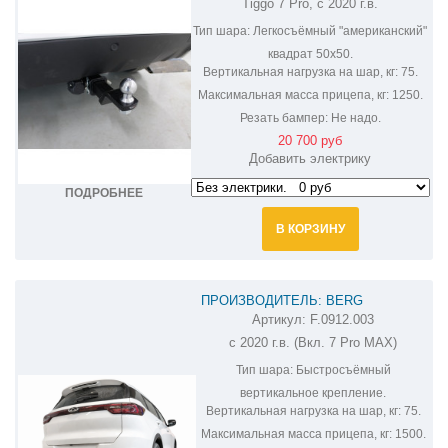
Tiggo 7 Pro, с 2020 г.в.
TCU00162
Тип шара:
Легкосъёмный "американский"
квадрат 50х50.
Вертикальная нагрузка на шар, кг:
75.
Максимальная масса прицепа, кг:
1250.
Резать бампер:
Не надо.
20 700 руб
Добавить электрику
ПОДРОБНЕЕ
В КОРЗИНУ
ПРОИЗВОДИТЕЛЬ: BERG
Артикул:
F.0912.003
ФАРКОП НА CHERY TIGGO 7 PRO
с 2020 г.в. (Вкл. 7 Pro MAX)
F.0912.003
Тип шара:
Быстросъёмный
вертикальное крепление.
Вертикальная нагрузка на шар, кг:
75.
Максимальная масса прицепа, кг:
1500.