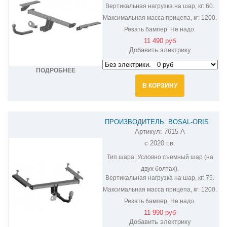
Вертикальная нагрузка на шар, кг:
60.
Максимальная масса прицепа, кг:
1200.
Резать бампер:
Не надо.
11 490 руб
Добавить электрику
ПОДРОБНЕЕ
В КОРЗИНУ
ПРОИЗВОДИТЕЛЬ: BOSAL-ORIS
Артикул:
7615-A
ФАРКОП НА CHERY TIGGO 7 PRO
с 2020 г.в.
7615-A
Тип шара:
Условно съемный шар (на
двух болтах).
Вертикальная нагрузка на шар, кг:
75.
Максимальная масса прицепа, кг:
1200.
Резать бампер:
Не надо.
11 990 руб
Добавить электрику