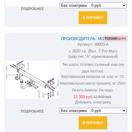
ПОДРОБНЕЕ
В КОРЗИНУ
ПРОИЗВОДИТЕЛЬ: MOTODOR
РЕКОМЕНДУЕМ
Артикул:
99003-A
ФАРКОП НА CHERY TIGGO 7 PRO
с 2020 г.в. (Вкл. 7 Pro Max)
99003-A
(шар тип "A" оцинкованный)
Тип шара:
Условно съемный шар (на
двух болтах).
Вертикальная нагрузка на шар, кг:
75.
Максимальная масса прицепа, кг:
1500.
Резать бампер:
Не надо.
12 350 руб
12 500 руб
Добавить электрику
ПОДРОБНЕЕ
В КОРЗИНУ