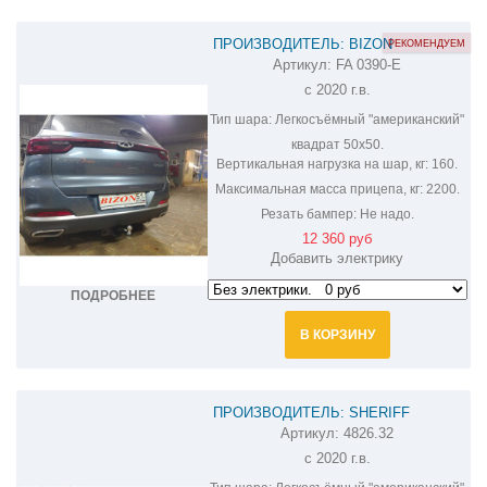
ПРОИЗВОДИТЕЛЬ: BIZON
РЕКОМЕНДУЕМ
Артикул:
FA 0390-E
ФАРКОП НА CHERY TIGGO 7 PRO FA
с 2020 г.в.
0390-E
Тип шара:
Легкосъёмный "американский"
квадрат 50х50.
Вертикальная нагрузка на шар, кг:
160.
Максимальная масса прицепа, кг:
2200.
Резать бампер:
Не надо.
12 360 руб
Добавить электрику
ПОДРОБНЕЕ
В КОРЗИНУ
ПРОИЗВОДИТЕЛЬ: SHERIFF
Артикул:
4826.32
ФАРКОП НА CHERY TIGGO 7 PRO
с 2020 г.в.
4826.32