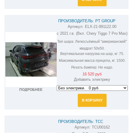
ПРОИЗВОДИТЕЛЬ: PT GROUP
Артикул:
ELX-21-991122.00
ФАРКОП НА CHERY TIGGO 7 PRO ELX-
с 2021 г.в. (Вкл. Chery Tiggo 7 Pro Max)
21-991122.00
Тип шара:
Легкосъёмный "американский"
квадрат 50х50.
Вертикальная нагрузка на шар, кг:
75.
Максимальная масса прицепа, кг:
1500.
Резать бампер:
Не надо.
16 520 руб
Добавить электрику
ПОДРОБНЕЕ
В КОРЗИНУ
ПРОИЗВОДИТЕЛЬ: ТСС
Артикул:
TCU00162
ФАРКОП НА CHERY TIGGO 7 PRO