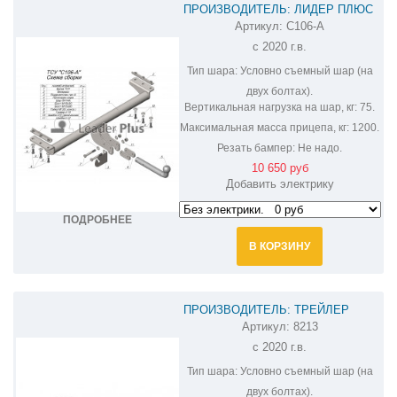
ПРОИЗВОДИТЕЛЬ: ЛИДЕР ПЛЮС
Артикул:
C106-A
ФАРКОП НА CHERY TIGGO 7 PRO
с 2020 г.в.
C106-A
Тип шара:
Условно съемный шар (на
двух болтах).
Вертикальная нагрузка на шар, кг:
75.
Максимальная масса прицепа, кг:
1200.
Резать бампер:
Не надо.
10 650 руб
Добавить электрику
ПОДРОБНЕЕ
В КОРЗИНУ
ПРОИЗВОДИТЕЛЬ: ТРЕЙЛЕР
Артикул:
8213
ФАРКОП НА CHERY TIGGO 7 PRO
с 2020 г.в.
8213
Тип шара:
Условно съемный шар (на
двух болтах).