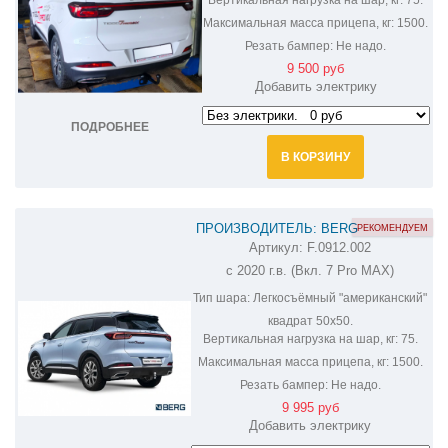
Максимальная масса прицепа, кг:
1500.
Резать бампер:
Не надо.
9 500 руб
Добавить электрику
ПОДРОБНЕЕ
В КОРЗИНУ
ПРОИЗВОДИТЕЛЬ: BERG
РЕКОМЕНДУЕМ
Артикул:
F.0912.002
ФАРКОП НА CHERY TIGGO 7 PRO
с 2020 г.в. (Вкл. 7 Pro MAX)
F.0912.002
Тип шара:
Легкосъёмный "американский"
квадрат 50х50.
Вертикальная нагрузка на шар, кг:
75.
Максимальная масса прицепа, кг:
1500.
Резать бампер:
Не надо.
9 995 руб
Добавить электрику