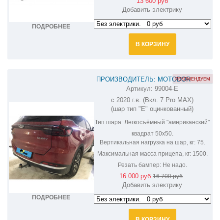
13 600 руб
Добавить электрику
ПОДРОБНЕЕ
В КОРЗИНУ
ПРОИЗВОДИТЕЛЬ: MOTODOR
РЕКОМЕНДУЕМ
Артикул:
99004-E
ФАРКОП НА CHERY TIGGO 7 PRO
с 2020 г.в. (Вкл. 7 Pro MAX)
99004-E
(шар тип "E" оцинкованный)
Тип шара:
Легкосъёмный "американский"
квадрат 50х50.
Вертикальная нагрузка на шар, кг:
75.
Максимальная масса прицепа, кг:
1500.
Резать бампер:
Не надо.
16 000 руб
16 700 руб
Добавить электрику
ПОДРОБНЕЕ
В КОРЗИНУ