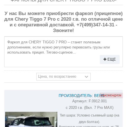
У нас Вы можете приобрести фаркоп (прицепное)
для Chery Tiggo 7 Pro с 2020 г.в. по отличной цене
и с оперативной доставкой. +7(499)347-14-31 -
Звоните!
Фаркоп для CHERY TIGGO 7 PRO – станет полезным
дополнением, если нужно регулярно перевозить грузы или
использовать прицеп. Тягово-сцепное...
ЕЩЕ
ПРОИЗВОДИТЕЛЬ: BERG
РЕКОМЕНДУЕМ
Артикул:
F.0912.001
ФАРКОП НА CHERY TIGGO 7 PRO
с 2020 г.в. (Вкл. 7 Pro MAX)
F.0912.001
Тип шара:
Условно съемный шар (на
двух болтах).
Вертикальная нагрузка на шар, кг:
75.