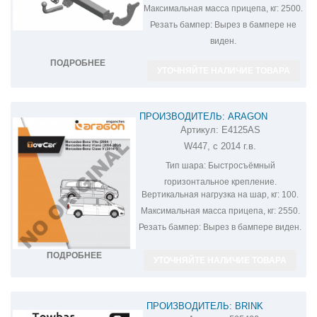
Максимальная масса прицепа, кг:
2500.
Резать бампер:
Вырез в бампере не
виден.
ПОДРОБНЕЕ
УТОЧНЯЙТЕ НАЛИЧИЕ ТОВАРА
ПРОИЗВОДИТЕЛЬ: ARAGON
Артикул:
E4125AS
ФАРКОП НА MERCEDES VITO E4125AS
W447, с 2014 г.в.
Тип шара:
Быстросъёмный
горизонтальное крепление.
Вертикальная нагрузка на шар, кг:
100.
Максимальная масса прицепа, кг:
2550.
Резать бампер:
Вырез в бампере виден.
ПОДРОБНЕЕ
УТОЧНЯЙТЕ НАЛИЧИЕ ТОВАРА
ПРОИЗВОДИТЕЛЬ: BRINK