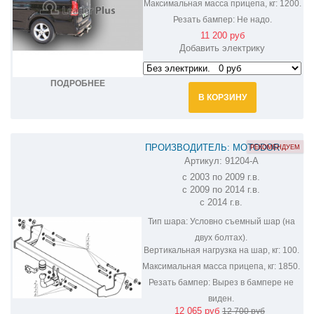
Максимальная масса прицепа, кг:
1200.
Резать бампер:
Не надо.
11 200 руб
Добавить электрику
ПОДРОБНЕЕ
В КОРЗИНУ
ПРОИЗВОДИТЕЛЬ: MOTODOR
РЕКОМЕНДУЕМ
Артикул:
91204-A
ФАРКОП НА MERCEDES-BENZ VITO
с 2003 по 2009 г.в.
91204-A
с 2009 по 2014 г.в.
с 2014 г.в.
Тип шара:
Условно съемный шар (на
двух болтах).
Вертикальная нагрузка на шар, кг:
100.
Максимальная масса прицепа, кг:
1850.
Резать бампер:
Вырез в бампере не
виден.
12 065 руб
12 700 руб