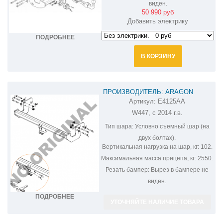
виден.
50 990 руб
Добавить электрику
ПОДРОБНЕЕ
В КОРЗИНУ
ПРОИЗВОДИТЕЛЬ: ARAGON
Артикул:
E4125AA
ФАРКОП НА MERCEDES VITO
W447, с 2014 г.в.
E4125AA
Тип шара:
Условно съемный шар (на
двух болтах).
Вертикальная нагрузка на шар, кг:
102.
Максимальная масса прицепа, кг:
2550.
Резать бампер:
Вырез в бампере не
виден.
ПОДРОБНЕЕ
УТОЧНЯЙТЕ НАЛИЧИЕ ТОВАРА