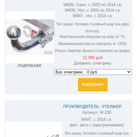
W639, Viano, с 2003 по 2014 г.в.
MERCEDES VIANO-VITO M108A
W639, Vito, с 2003 по 2014 г.в.
W447, vito, с 2014 г.в.
Тип шара:
Условно съемный шар (на двух
болтах).
Вертикальная нагрузка на шар, кг:
75.
Максимальная масса прицепа, кг:
2500.
Резать бампер:
Вырез в бампере не виден.
21 990 руб
Добавить электрику
ПОДРОБНЕЕ
В КОРЗИНУ
ПРОИЗВОДИТЕЛЬ: STEINHOF
Артикул:
M-238
ФАРКОП НА MERCEDES VITO M-238
W447, с 2014 г.в.
(вкл. авто с парктронниками)
Тип шара:
Условно съемный шар (на