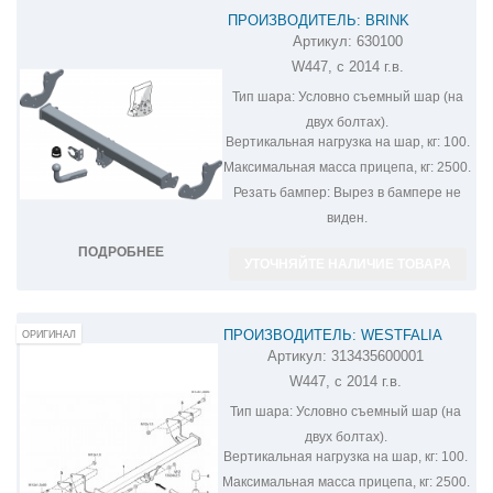
ПРОИЗВОДИТЕЛЬ: BRINK
Артикул:
630100
ФАРКОП НА MERCEDES VITO 630100
W447, с 2014 г.в.
Тип шара:
Условно съемный шар (на
двух болтах).
Вертикальная нагрузка на шар, кг:
100.
Максимальная масса прицепа, кг:
2500.
Резать бампер:
Вырез в бампере не
виден.
ПОДРОБНЕЕ
УТОЧНЯЙТЕ НАЛИЧИЕ ТОВАРА
ПРОИЗВОДИТЕЛЬ: WESTFALIA
ОРИГИНАЛ
Артикул:
313435600001
ФАРКОП НА MERCEDES-BENZ VITO
W447, с 2014 г.в.
313435600001
Тип шара:
Условно съемный шар (на
двух болтах).
Вертикальная нагрузка на шар, кг:
100.
Максимальная масса прицепа, кг:
2500.