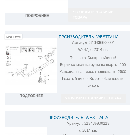
УТОЧНЯЙТЕ НАЛИЧИЕ
ПОДРОБНЕЕ
ТОВАРА
ПРОИЗВОДИТЕЛЬ: WESTFALIA
ОРИГИНАЛ
Артикул:
313436600001
ФАРКОП НА MERCEDES-BENZ V-CLASS
W447, с 2014 г.в.
313436600001
Тип шара:
Быстросъёмный.
Вертикальная нагрузка на шар, кг:
100.
Максимальная масса прицепа, кг:
2500.
Резать бампер:
Вырез в бампере не
виден.
ПОДРОБНЕЕ
УТОЧНЯЙТЕ НАЛИЧИЕ ТОВАРА
ПРОИЗВОДИТЕЛЬ: WESTFALIA
Артикул:
313436900113
ФАРКОП СО ШТАТНОЙ ЭЛЕКТРИКОЙ НА
с 2014 г.в.
MERCEDES-BENZ VITO 313436900113