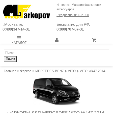
Интернет-Магазин фаркопов и
аксессуаров
Ежедневно: 8:00-21:00
г.Москва тел:
Бесплатно для РФ:
8(499)347-14-31
8(800)707-67-31
КАТАЛОГ
Поиск
Главная
>
Фаркоп
>
MERCEDES-BENZ
>
VITO
>
VITO W447 2014-
ФАРКОПЫ ДЛЯ MERCEDES VITO W447 2014-