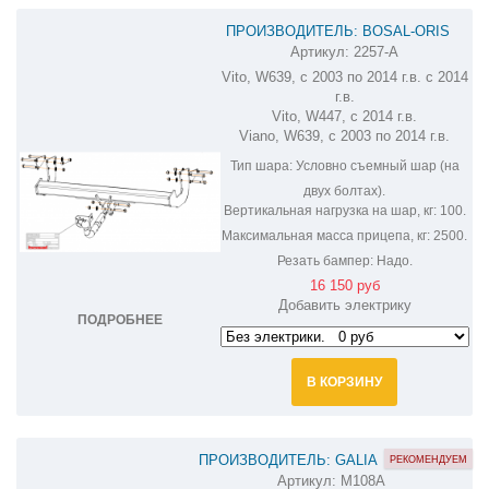
ПРОИЗВОДИТЕЛЬ: BOSAL-ORIS
Артикул:
2257-A
ФАРКОП НА MERCEDES VIANO-VITO
Vito, W639, с 2003 по 2014 г.в. с 2014
2257-A
г.в.
Vito, W447, с 2014 г.в.
Viano, W639, с 2003 по 2014 г.в.
Тип шара:
Условно съемный шар (на
двух болтах).
Вертикальная нагрузка на шар, кг:
100.
Максимальная масса прицепа, кг:
2500.
Резать бампер:
Надо.
16 150 руб
Добавить электрику
ПОДРОБНЕЕ
В КОРЗИНУ
ПРОИЗВОДИТЕЛЬ: GALIA
РЕКОМЕНДУЕМ
Артикул:
M108A
ОЦИНКОВАННЫЙ ФАРКОП НА