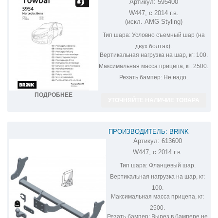
Артикул:
595400
ФАРКОП НА MERCEDES VITO-CLASS
W447, с 2014 г.в.
595400
(искл. AMG Styling)
Тип шара:
Условно съемный шар (на
двух болтах).
Вертикальная нагрузка на шар, кг:
100.
Максимальная масса прицепа, кг:
2500.
Резать бампер:
Не надо.
ПОДРОБНЕЕ
УТОЧНЯЙТЕ НАЛИЧИЕ ТОВАРА
ПРОИЗВОДИТЕЛЬ: BRINK
Артикул:
613600
ФАРКОП НА MERCEDES VITO
W447, с 2014 г.в.
613600
Тип шара:
Фланцевый шар.
Вертикальная нагрузка на шар, кг:
100.
Максимальная масса прицепа, кг:
2500.
Резать бампер:
Вырез в бампере не