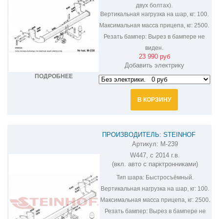
двух болтах).
Вертикальная нагрузка на шар, кг:
100.
Максимальная масса прицепа, кг:
2500.
Резать бампер:
Вырез в бампере не
виден.
23 990 руб
Добавить электрику
ПОДРОБНЕЕ
В КОРЗИНУ
ПРОИЗВОДИТЕЛЬ: STEINHOF
Артикул:
M-239
ФАРКОП НА MERCEDES VITO M-239
W447, с 2014 г.в.
(вкл. авто с парктронниками)
Тип шара:
Быстросъёмный.
Вертикальная нагрузка на шар, кг:
100.
Максимальная масса прицепа, кг:
2500.
Резать бампер:
Вырез в бампере не