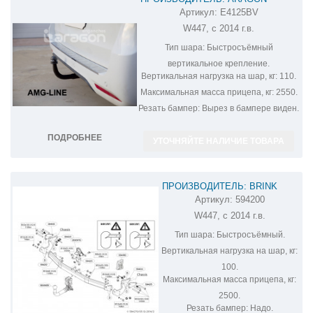
Артикул:
E4125BV
ФАРКОП НА MERCEDES VITO E4125BV
W447, с 2014 г.в.
Тип шара:
Быстросъёмный
вертикальное крепление.
Вертикальная нагрузка на шар, кг:
110.
Максимальная масса прицепа, кг:
2550.
Резать бампер:
Вырез в бампере виден.
ПОДРОБНЕЕ
УТОЧНЯЙТЕ НАЛИЧИЕ ТОВАРА
ПРОИЗВОДИТЕЛЬ: BRINK
Артикул:
594200
ФАРКОП НА MERCEDES VITO
W447, с 2014 г.в.
594200
Тип шара:
Быстросъёмный.
Вертикальная нагрузка на шар, кг:
100.
Максимальная масса прицепа, кг:
2500.
Резать бампер:
Надо.