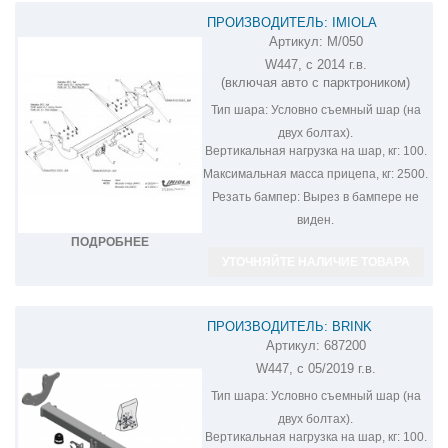
ПРОИЗВОДИТЕЛЬ: IMIOLA
Артикул:
M/050
ФАРКОП НА MERCEDES VITO M/050
W447, c 2014 г.в.
(включая авто с парктроником)
Тип шара:
Условно съемный шар (на
двух болтах).
Вертикальная нагрузка на шар, кг:
100.
Максимальная масса прицепа, кг:
2500.
Резать бампер:
Вырез в бампере не
виден.
ПОДРОБНЕЕ
УТОЧНЯЙТЕ НАЛИЧИЕ ТОВАРА
ПРОИЗВОДИТЕЛЬ: BRINK
Артикул:
687200
ФАРКОП НА MERCEDES VITO 687200
W447, с 05/2019 г.в.
Тип шара:
Условно съемный шар (на
двух болтах).
Вертикальная нагрузка на шар, кг:
100.