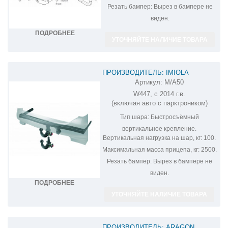
Резать бампер:
Вырез в бампере не
виден.
ПОДРОБНЕЕ
УТОЧНЯЙТЕ НАЛИЧИЕ ТОВАРА
ПРОИЗВОДИТЕЛЬ: IMIOLA
Артикул:
M/A50
ФАРКОП НА MERCEDES VITO M/A50
W447, c 2014 г.в.
(включая авто с парктроником)
Тип шара:
Быстросъёмный
вертикальное крепление.
Вертикальная нагрузка на шар, кг:
100.
Максимальная масса прицепа, кг:
2500.
Резать бампер:
Вырез в бампере не
виден.
ПОДРОБНЕЕ
УТОЧНЯЙТЕ НАЛИЧИЕ ТОВАРА
ПРОИЗВОДИТЕЛЬ: ARAGON