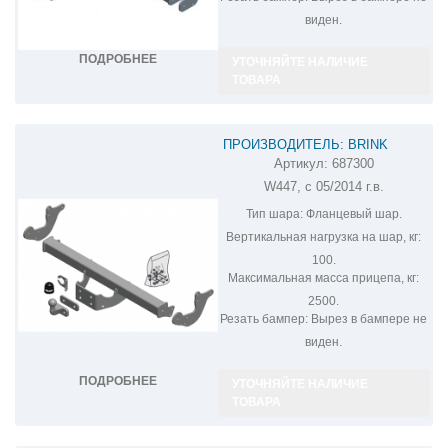
виден.
ПОДРОБНЕЕ
УТОЧНЯЙТЕ НАЛИЧИЕ
ТОВАРА
ПРОИЗВОДИТЕЛЬ: BRINK
Артикул:
687300
ФАРКОП НА MERCEDES VITO
W447, с 05/2014 г.в.
687300
Тип шара:
Фланцевый шар.
Вертикальная нагрузка на шар, кг:
100.
Максимальная масса прицепа, кг:
2500.
Резать бампер:
Вырез в бампере не
виден.
ПОДРОБНЕЕ
УТОЧНЯЙТЕ НАЛИЧИЕ
ТОВАРА