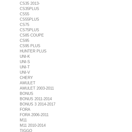
CS35 2013-
CS35PLUS
CS55
CS55PLUS
CS75
CS75PLUS
CS85 COUPE
CS95
CS95 PLUS
HUNTER PLUS
UNI-K
UNI-S
UNI-T
UNI-V
CHERY
AMULET
AMULET 2003-2011
BONUS
BONUS 2011-2014
BONUS 3 2014-2017
FORA
FORA 2006-2011
M11
M11 2010-2014
TIGGO