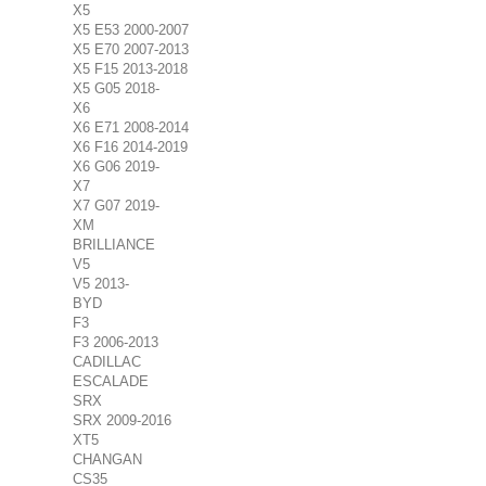
X5
X5 E53 2000-2007
X5 E70 2007-2013
X5 F15 2013-2018
X5 G05 2018-
X6
X6 E71 2008-2014
X6 F16 2014-2019
X6 G06 2019-
X7
X7 G07 2019-
XM
BRILLIANCE
V5
V5 2013-
BYD
F3
F3 2006-2013
CADILLAC
ESCALADE
SRX
SRX 2009-2016
XT5
CHANGAN
CS35