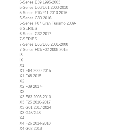
5-Series E39 1995-2003
5-Series E60/E61 2003-2010
5-Series F10/F11 2010-2016
5-Series G30 2016-
5-Series F07 Gran Turismo 2009-
6-SERIES
6-Series G32 2017-
7-SERIES
7-Series E65/E66 2001-2008
7-Series F01/F02 2008-2015
i3
iX
X1
X1 E84 2009-2015
X1 F48 2015-
X2
X2 F39 2017-
X3
X3 E83 2003-2010
X3 F25 2010-2017
X3 G01 2017-2024
X3 G45/G48
X4
X4 F26 2014-2018
X4 G02 2018-