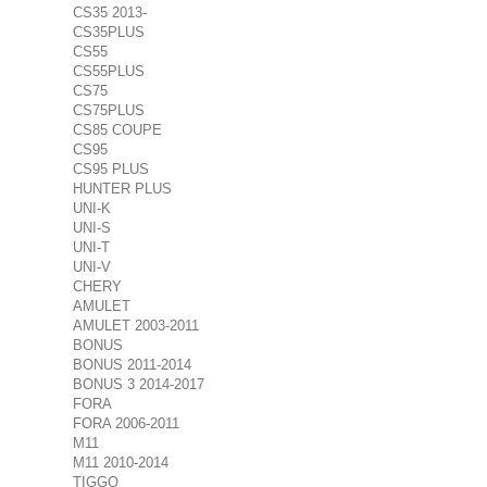
CS35 2013-
CS35PLUS
CS55
CS55PLUS
CS75
CS75PLUS
CS85 COUPE
CS95
CS95 PLUS
HUNTER PLUS
UNI-K
UNI-S
UNI-T
UNI-V
CHERY
AMULET
AMULET 2003-2011
BONUS
BONUS 2011-2014
BONUS 3 2014-2017
FORA
FORA 2006-2011
M11
M11 2010-2014
TIGGO