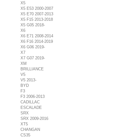
X5
X5 E53 2000-2007
X5 E70 2007-2013
X5 F15 2013-2018
X5 G05 2018-
X6
X6 E71 2008-2014
X6 F16 2014-2019
X6 G06 2019-
X7
X7 G07 2019-
XM
BRILLIANCE
V5
V5 2013-
BYD
F3
F3 2006-2013
CADILLAC
ESCALADE
SRX
SRX 2009-2016
XT5
CHANGAN
CS35