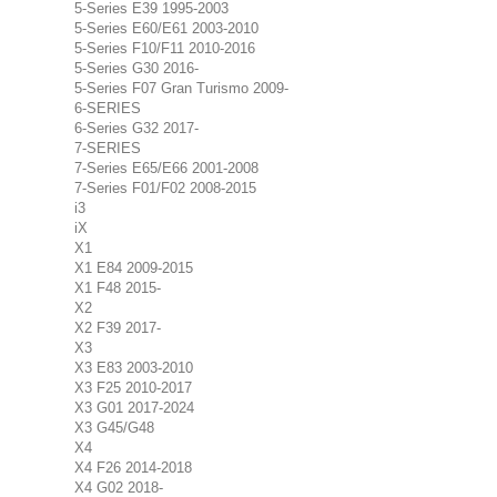
5-Series E39 1995-2003
5-Series E60/E61 2003-2010
5-Series F10/F11 2010-2016
5-Series G30 2016-
5-Series F07 Gran Turismo 2009-
6-SERIES
6-Series G32 2017-
7-SERIES
7-Series E65/E66 2001-2008
7-Series F01/F02 2008-2015
i3
iX
X1
X1 E84 2009-2015
X1 F48 2015-
X2
X2 F39 2017-
X3
X3 E83 2003-2010
X3 F25 2010-2017
X3 G01 2017-2024
X3 G45/G48
X4
X4 F26 2014-2018
X4 G02 2018-