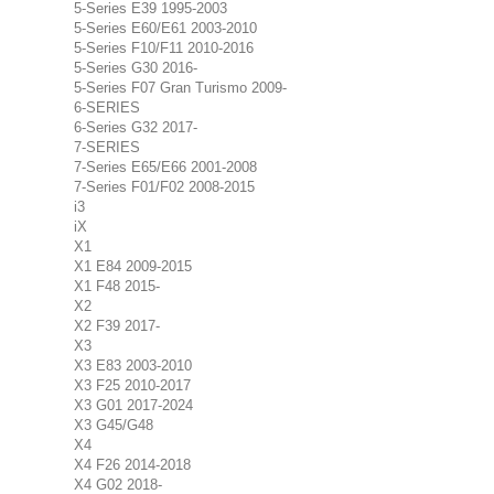
5-Series E39 1995-2003
5-Series E60/E61 2003-2010
5-Series F10/F11 2010-2016
5-Series G30 2016-
5-Series F07 Gran Turismo 2009-
6-SERIES
6-Series G32 2017-
7-SERIES
7-Series E65/E66 2001-2008
7-Series F01/F02 2008-2015
i3
iX
X1
X1 E84 2009-2015
X1 F48 2015-
X2
X2 F39 2017-
X3
X3 E83 2003-2010
X3 F25 2010-2017
X3 G01 2017-2024
X3 G45/G48
X4
X4 F26 2014-2018
X4 G02 2018-