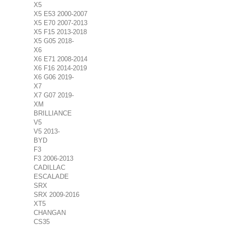
X5
X5 E53 2000-2007
X5 E70 2007-2013
X5 F15 2013-2018
X5 G05 2018-
X6
X6 E71 2008-2014
X6 F16 2014-2019
X6 G06 2019-
X7
X7 G07 2019-
XM
BRILLIANCE
V5
V5 2013-
BYD
F3
F3 2006-2013
CADILLAC
ESCALADE
SRX
SRX 2009-2016
XT5
CHANGAN
CS35