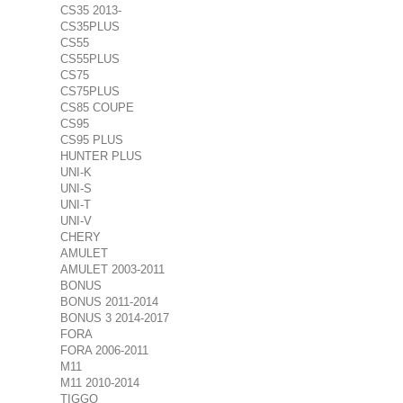
CS35 2013-
CS35PLUS
CS55
CS55PLUS
CS75
CS75PLUS
CS85 COUPE
CS95
CS95 PLUS
HUNTER PLUS
UNI-K
UNI-S
UNI-T
UNI-V
CHERY
AMULET
AMULET 2003-2011
BONUS
BONUS 2011-2014
BONUS 3 2014-2017
FORA
FORA 2006-2011
M11
M11 2010-2014
TIGGO