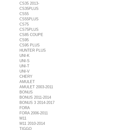
CS35 2013-
CS35PLUS
CS55
CS55PLUS
CS75
CS75PLUS
CS85 COUPE
CS95
CS95 PLUS
HUNTER PLUS
UNI-K
UNI-S
UNI-T
UNI-V
CHERY
AMULET
AMULET 2003-2011
BONUS
BONUS 2011-2014
BONUS 3 2014-2017
FORA
FORA 2006-2011
M11
M11 2010-2014
TIGGO