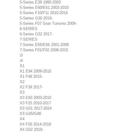
5-Series E39 1995-2003
5-Series E60/E61 2003-2010
5-Series F10/F11 2010-2016
5-Series G30 2016-
5-Series F07 Gran Turismo 2009-
6-SERIES
6-Series G32 2017-
7-SERIES
7-Series E65/E66 2001-2008
7-Series F01/F02 2008-2015
i3
iX
X1
X1 E84 2009-2015
X1 F48 2015-
X2
X2 F39 2017-
X3
X3 E83 2003-2010
X3 F25 2010-2017
X3 G01 2017-2024
X3 G45/G48
X4
X4 F26 2014-2018
X4 G02 2018-