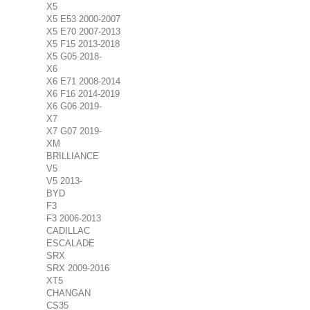
X5
X5 E53 2000-2007
X5 E70 2007-2013
X5 F15 2013-2018
X5 G05 2018-
X6
X6 E71 2008-2014
X6 F16 2014-2019
X6 G06 2019-
X7
X7 G07 2019-
XM
BRILLIANCE
V5
V5 2013-
BYD
F3
F3 2006-2013
CADILLAC
ESCALADE
SRX
SRX 2009-2016
XT5
CHANGAN
CS35