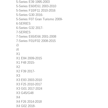
5-Series E39 1995-2003
5-Series E60/E61 2003-2010
5-Series F10/F11 2010-2016
5-Series G30 2016-
5-Series F07 Gran Turismo 2009-
6-SERIES
6-Series G32 2017-
7-SERIES
7-Series E65/E66 2001-2008
7-Series F01/F02 2008-2015
i3
iX
X1
X1 E84 2009-2015
X1 F48 2015-
X2
X2 F39 2017-
X3
X3 E83 2003-2010
X3 F25 2010-2017
X3 G01 2017-2024
X3 G45/G48
X4
X4 F26 2014-2018
X4 G02 2018-