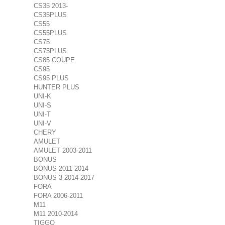
CS35 2013-
CS35PLUS
CS55
CS55PLUS
CS75
CS75PLUS
CS85 COUPE
CS95
CS95 PLUS
HUNTER PLUS
UNI-K
UNI-S
UNI-T
UNI-V
CHERY
AMULET
AMULET 2003-2011
BONUS
BONUS 2011-2014
BONUS 3 2014-2017
FORA
FORA 2006-2011
M11
M11 2010-2014
TIGGO