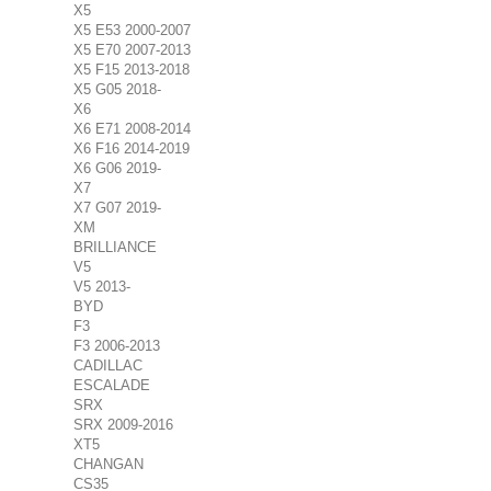
X5
X5 E53 2000-2007
X5 E70 2007-2013
X5 F15 2013-2018
X5 G05 2018-
X6
X6 E71 2008-2014
X6 F16 2014-2019
X6 G06 2019-
X7
X7 G07 2019-
XM
BRILLIANCE
V5
V5 2013-
BYD
F3
F3 2006-2013
CADILLAC
ESCALADE
SRX
SRX 2009-2016
XT5
CHANGAN
CS35