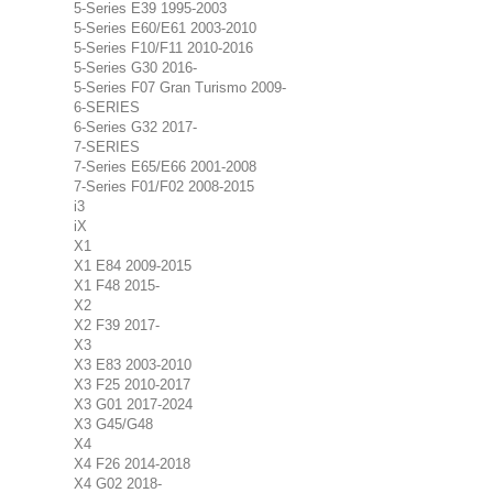
5-Series E39 1995-2003
5-Series E60/E61 2003-2010
5-Series F10/F11 2010-2016
5-Series G30 2016-
5-Series F07 Gran Turismo 2009-
6-SERIES
6-Series G32 2017-
7-SERIES
7-Series E65/E66 2001-2008
7-Series F01/F02 2008-2015
i3
iX
X1
X1 E84 2009-2015
X1 F48 2015-
X2
X2 F39 2017-
X3
X3 E83 2003-2010
X3 F25 2010-2017
X3 G01 2017-2024
X3 G45/G48
X4
X4 F26 2014-2018
X4 G02 2018-