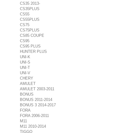
CS35 2013-
CS35PLUS
CS55
CS55PLUS
CS75
CS75PLUS
CS85 COUPE
CS95
CS95 PLUS
HUNTER PLUS
UNI-K
UNI-S
UNI-T
UNI-V
CHERY
AMULET
AMULET 2003-2011
BONUS
BONUS 2011-2014
BONUS 3 2014-2017
FORA
FORA 2006-2011
M11
M11 2010-2014
TIGGO