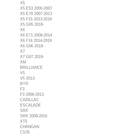
X5
X5 E53 2000-2007
X5 E70 2007-2013
X5 F15 2013-2018
X5 G05 2018-
X6
X6 E71 2008-2014
X6 F16 2014-2019
X6 G06 2019-
X7
X7 G07 2019-
XM
BRILLIANCE
V5
V5 2013-
BYD
F3
F3 2006-2013
CADILLAC
ESCALADE
SRX
SRX 2009-2016
XT5
CHANGAN
CS35