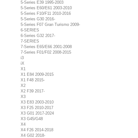
5-Series E39 1995-2003
5-Series E60/E61 2003-2010
5-Series F10/F11 2010-2016
5-Series G30 2016-
5-Series F07 Gran Turismo 2009-
6-SERIES
6-Series G32 2017-
7-SERIES
7-Series E65/E66 2001-2008
7-Series F01/F02 2008-2015
i3
iX
X1
X1 E84 2009-2015
X1 F48 2015-
X2
X2 F39 2017-
X3
X3 E83 2003-2010
X3 F25 2010-2017
X3 G01 2017-2024
X3 G45/G48
X4
X4 F26 2014-2018
X4 G02 2018-