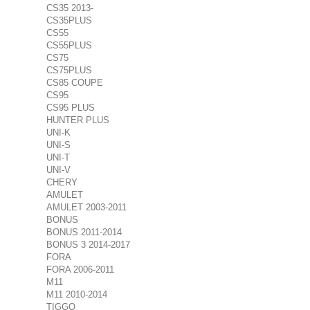
CS35 2013-
CS35PLUS
CS55
CS55PLUS
CS75
CS75PLUS
CS85 COUPE
CS95
CS95 PLUS
HUNTER PLUS
UNI-K
UNI-S
UNI-T
UNI-V
CHERY
AMULET
AMULET 2003-2011
BONUS
BONUS 2011-2014
BONUS 3 2014-2017
FORA
FORA 2006-2011
M11
M11 2010-2014
TIGGO