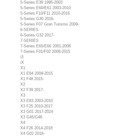
5-Series E39 1995-2003
5-Series E60/E61 2003-2010
5-Series F10/F11 2010-2016
5-Series G30 2016-
5-Series F07 Gran Turismo 2009-
6-SERIES
6-Series G32 2017-
7-SERIES
7-Series E65/E66 2001-2008
7-Series F01/F02 2008-2015
i3
iX
X1
X1 E84 2009-2015
X1 F48 2015-
X2
X2 F39 2017-
X3
X3 E83 2003-2010
X3 F25 2010-2017
X3 G01 2017-2024
X3 G45/G48
X4
X4 F26 2014-2018
X4 G02 2018-