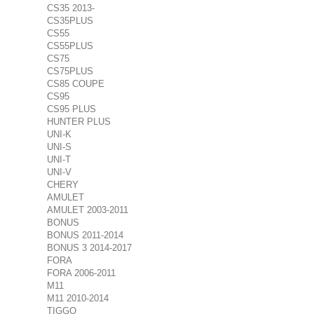
CS35 2013-
CS35PLUS
CS55
CS55PLUS
CS75
CS75PLUS
CS85 COUPE
CS95
CS95 PLUS
HUNTER PLUS
UNI-K
UNI-S
UNI-T
UNI-V
CHERY
AMULET
AMULET 2003-2011
BONUS
BONUS 2011-2014
BONUS 3 2014-2017
FORA
FORA 2006-2011
M11
M11 2010-2014
TIGGO