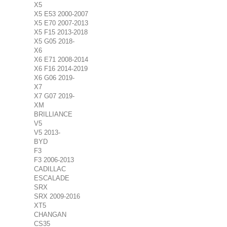
X5
X5 E53 2000-2007
X5 E70 2007-2013
X5 F15 2013-2018
X5 G05 2018-
X6
X6 E71 2008-2014
X6 F16 2014-2019
X6 G06 2019-
X7
X7 G07 2019-
XM
BRILLIANCE
V5
V5 2013-
BYD
F3
F3 2006-2013
CADILLAC
ESCALADE
SRX
SRX 2009-2016
XT5
CHANGAN
CS35