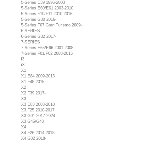
5-Series E39 1995-2003
5-Series E60/E61 2003-2010
5-Series F10/F11 2010-2016
5-Series G30 2016-
5-Series F07 Gran Turismo 2009-
6-SERIES
6-Series G32 2017-
7-SERIES
7-Series E65/E66 2001-2008
7-Series F01/F02 2008-2015
i3
iX
X1
X1 E84 2009-2015
X1 F48 2015-
X2
X2 F39 2017-
X3
X3 E83 2003-2010
X3 F25 2010-2017
X3 G01 2017-2024
X3 G45/G48
X4
X4 F26 2014-2018
X4 G02 2018-