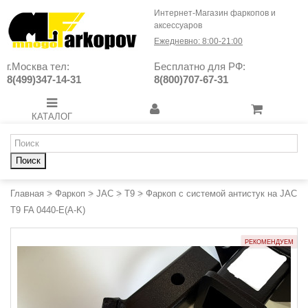
Интернет-Магазин фаркопов и
аксессуаров
Ежедневно: 8:00-21:00
г.Москва тел:
Бесплатно для РФ:
8(499)347-14-31
8(800)707-67-31
КАТАЛОГ
Поиск
Главная
>
Фаркоп
>
JAC
>
T9
>
Фаркоп с системой антистук на JAC
T9 FA 0440-E(A-K)
РЕКОМЕНДУЕМ