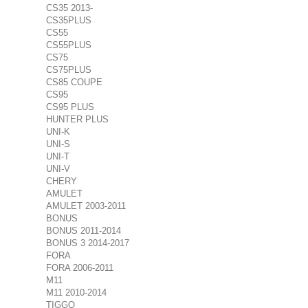
CS35 2013-
CS35PLUS
CS55
CS55PLUS
CS75
CS75PLUS
CS85 COUPE
CS95
CS95 PLUS
HUNTER PLUS
UNI-K
UNI-S
UNI-T
UNI-V
CHERY
AMULET
AMULET 2003-2011
BONUS
BONUS 2011-2014
BONUS 3 2014-2017
FORA
FORA 2006-2011
M11
M11 2010-2014
TIGGO