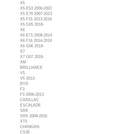
X5
X5 E53 2000-2007
X5 E70 2007-2013
X5 F15 2013-2018
X5 G05 2018-
X6
X6 E71 2008-2014
X6 F16 2014-2019
X6 G06 2019-
X7
X7 G07 2019-
XM
BRILLIANCE
V5
V5 2013-
BYD
F3
F3 2006-2013
CADILLAC
ESCALADE
SRX
SRX 2009-2016
XT5
CHANGAN
CS35