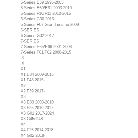
5-Series E39 1995-2003
5-Series E60/E61 2003-2010
5-Series F10/F11 2010-2016
5-Series G30 2016-
5-Series F07 Gran Turismo 2009-
6-SERIES
6-Series G32 2017-
7-SERIES
7-Series E65/E66 2001-2008
7-Series F01/F02 2008-2015
i3
iX
X1
X1 E84 2009-2015
X1 F48 2015-
X2
X2 F39 2017-
X3
X3 E83 2003-2010
X3 F25 2010-2017
X3 G01 2017-2024
X3 G45/G48
X4
X4 F26 2014-2018
X4 G02 2018-