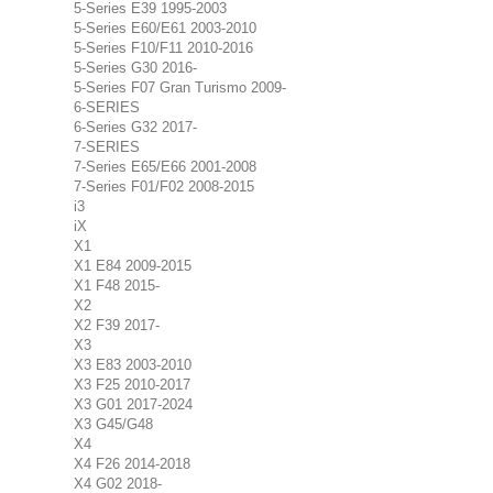
5-Series E39 1995-2003
5-Series E60/E61 2003-2010
5-Series F10/F11 2010-2016
5-Series G30 2016-
5-Series F07 Gran Turismo 2009-
6-SERIES
6-Series G32 2017-
7-SERIES
7-Series E65/E66 2001-2008
7-Series F01/F02 2008-2015
i3
iX
X1
X1 E84 2009-2015
X1 F48 2015-
X2
X2 F39 2017-
X3
X3 E83 2003-2010
X3 F25 2010-2017
X3 G01 2017-2024
X3 G45/G48
X4
X4 F26 2014-2018
X4 G02 2018-