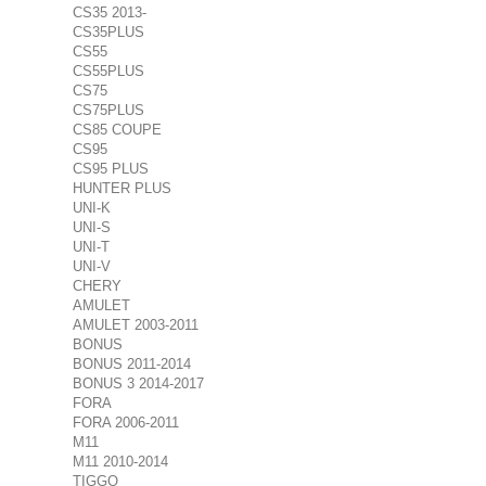
CS35 2013-
CS35PLUS
CS55
CS55PLUS
CS75
CS75PLUS
CS85 COUPE
CS95
CS95 PLUS
HUNTER PLUS
UNI-K
UNI-S
UNI-T
UNI-V
CHERY
AMULET
AMULET 2003-2011
BONUS
BONUS 2011-2014
BONUS 3 2014-2017
FORA
FORA 2006-2011
M11
M11 2010-2014
TIGGO