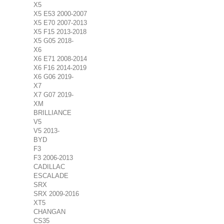
X5
X5 E53 2000-2007
X5 E70 2007-2013
X5 F15 2013-2018
X5 G05 2018-
X6
X6 E71 2008-2014
X6 F16 2014-2019
X6 G06 2019-
X7
X7 G07 2019-
XM
BRILLIANCE
V5
V5 2013-
BYD
F3
F3 2006-2013
CADILLAC
ESCALADE
SRX
SRX 2009-2016
XT5
CHANGAN
CS35