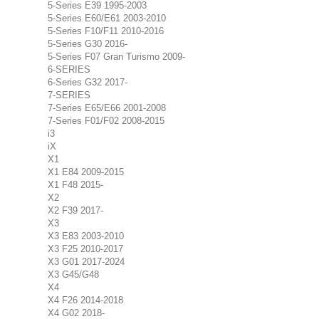
5-Series E39 1995-2003
5-Series E60/E61 2003-2010
5-Series F10/F11 2010-2016
5-Series G30 2016-
5-Series F07 Gran Turismo 2009-
6-SERIES
6-Series G32 2017-
7-SERIES
7-Series E65/E66 2001-2008
7-Series F01/F02 2008-2015
i3
iX
X1
X1 E84 2009-2015
X1 F48 2015-
X2
X2 F39 2017-
X3
X3 E83 2003-2010
X3 F25 2010-2017
X3 G01 2017-2024
X3 G45/G48
X4
X4 F26 2014-2018
X4 G02 2018-