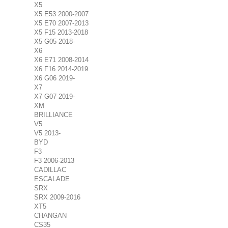
X5
X5 E53 2000-2007
X5 E70 2007-2013
X5 F15 2013-2018
X5 G05 2018-
X6
X6 E71 2008-2014
X6 F16 2014-2019
X6 G06 2019-
X7
X7 G07 2019-
XM
BRILLIANCE
V5
V5 2013-
BYD
F3
F3 2006-2013
CADILLAC
ESCALADE
SRX
SRX 2009-2016
XT5
CHANGAN
CS35