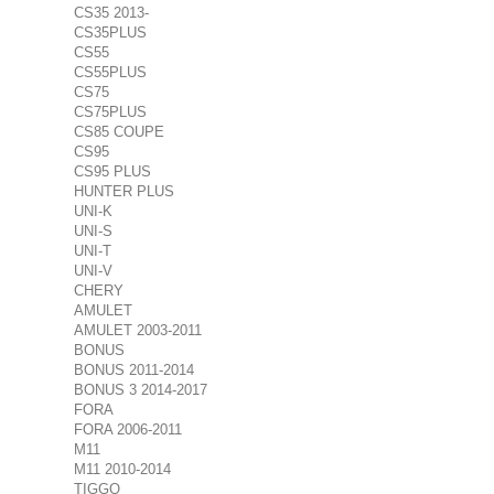
CS35 2013-
CS35PLUS
CS55
CS55PLUS
CS75
CS75PLUS
CS85 COUPE
CS95
CS95 PLUS
HUNTER PLUS
UNI-K
UNI-S
UNI-T
UNI-V
CHERY
AMULET
AMULET 2003-2011
BONUS
BONUS 2011-2014
BONUS 3 2014-2017
FORA
FORA 2006-2011
M11
M11 2010-2014
TIGGO