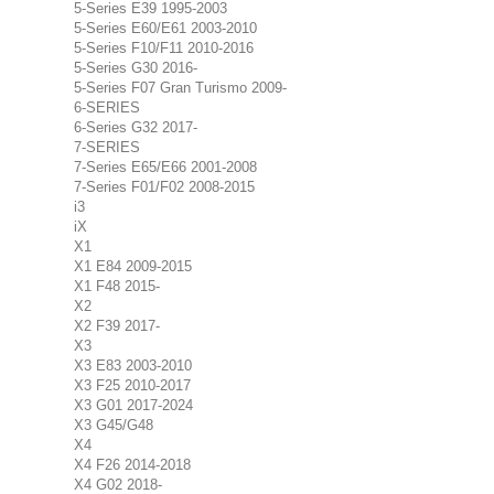
5-Series E39 1995-2003
5-Series E60/E61 2003-2010
5-Series F10/F11 2010-2016
5-Series G30 2016-
5-Series F07 Gran Turismo 2009-
6-SERIES
6-Series G32 2017-
7-SERIES
7-Series E65/E66 2001-2008
7-Series F01/F02 2008-2015
i3
iX
X1
X1 E84 2009-2015
X1 F48 2015-
X2
X2 F39 2017-
X3
X3 E83 2003-2010
X3 F25 2010-2017
X3 G01 2017-2024
X3 G45/G48
X4
X4 F26 2014-2018
X4 G02 2018-