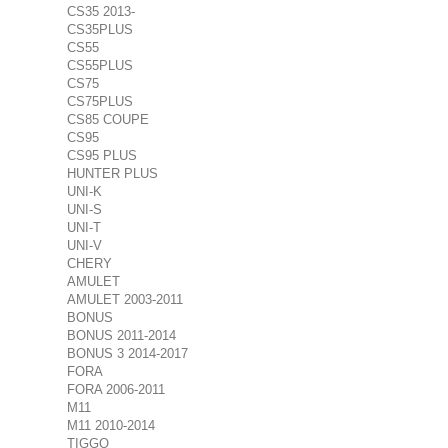
CS35 2013-
CS35PLUS
CS55
CS55PLUS
CS75
CS75PLUS
CS85 COUPE
CS95
CS95 PLUS
HUNTER PLUS
UNI-K
UNI-S
UNI-T
UNI-V
CHERY
AMULET
AMULET 2003-2011
BONUS
BONUS 2011-2014
BONUS 3 2014-2017
FORA
FORA 2006-2011
M11
M11 2010-2014
TIGGO