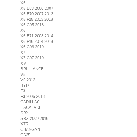
X5
X5 E53 2000-2007
X5 E70 2007-2013
X5 F15 2013-2018
X5 G05 2018-
X6
X6 E71 2008-2014
X6 F16 2014-2019
X6 G06 2019-
X7
X7 G07 2019-
XM
BRILLIANCE
V5
V5 2013-
BYD
F3
F3 2006-2013
CADILLAC
ESCALADE
SRX
SRX 2009-2016
XT5
CHANGAN
CS35