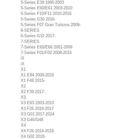
5-Series E39 1995-2003
5-Series E60/E61 2003-2010
5-Series F10/F11 2010-2016
5-Series G30 2016-
5-Series F07 Gran Turismo 2009-
6-SERIES
6-Series G32 2017-
7-SERIES
7-Series E65/E66 2001-2008
7-Series F01/F02 2008-2015
i3
iX
X1
X1 E84 2009-2015
X1 F48 2015-
X2
X2 F39 2017-
X3
X3 E83 2003-2010
X3 F25 2010-2017
X3 G01 2017-2024
X3 G45/G48
X4
X4 F26 2014-2018
X4 G02 2018-