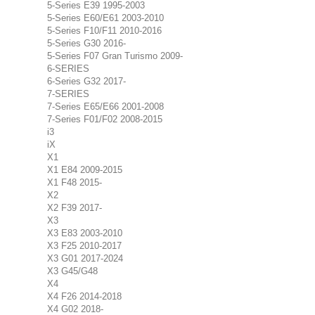
5-Series E39 1995-2003
5-Series E60/E61 2003-2010
5-Series F10/F11 2010-2016
5-Series G30 2016-
5-Series F07 Gran Turismo 2009-
6-SERIES
6-Series G32 2017-
7-SERIES
7-Series E65/E66 2001-2008
7-Series F01/F02 2008-2015
i3
iX
X1
X1 E84 2009-2015
X1 F48 2015-
X2
X2 F39 2017-
X3
X3 E83 2003-2010
X3 F25 2010-2017
X3 G01 2017-2024
X3 G45/G48
X4
X4 F26 2014-2018
X4 G02 2018-