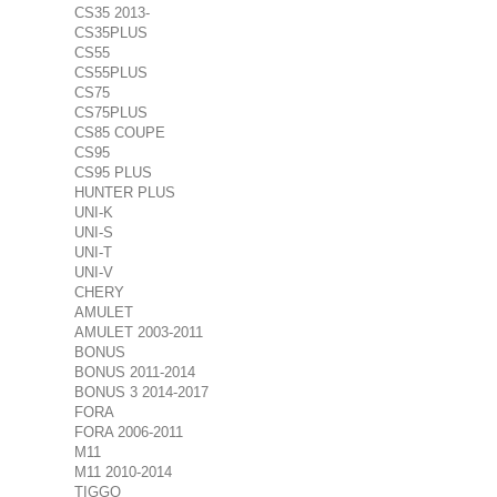
CS35 2013-
CS35PLUS
CS55
CS55PLUS
CS75
CS75PLUS
CS85 COUPE
CS95
CS95 PLUS
HUNTER PLUS
UNI-K
UNI-S
UNI-T
UNI-V
CHERY
AMULET
AMULET 2003-2011
BONUS
BONUS 2011-2014
BONUS 3 2014-2017
FORA
FORA 2006-2011
M11
M11 2010-2014
TIGGO