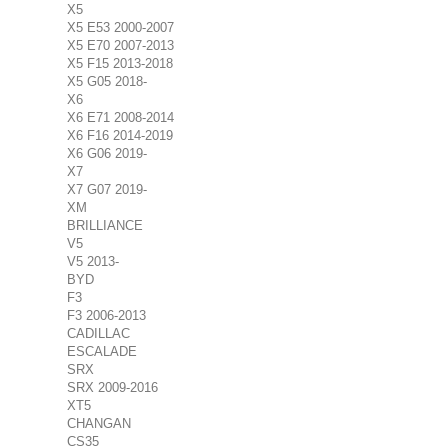
X5
X5 E53 2000-2007
X5 E70 2007-2013
X5 F15 2013-2018
X5 G05 2018-
X6
X6 E71 2008-2014
X6 F16 2014-2019
X6 G06 2019-
X7
X7 G07 2019-
XM
BRILLIANCE
V5
V5 2013-
BYD
F3
F3 2006-2013
CADILLAC
ESCALADE
SRX
SRX 2009-2016
XT5
CHANGAN
CS35