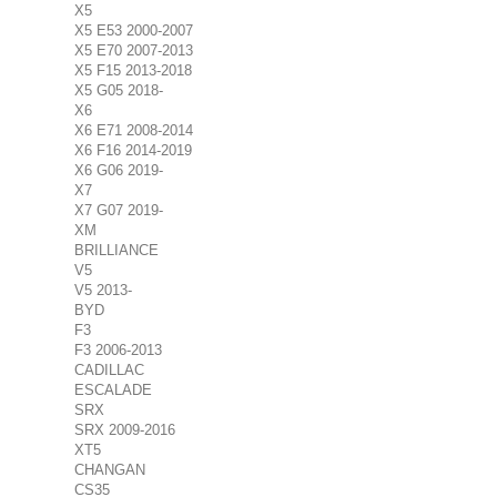
X5
X5 E53 2000-2007
X5 E70 2007-2013
X5 F15 2013-2018
X5 G05 2018-
X6
X6 E71 2008-2014
X6 F16 2014-2019
X6 G06 2019-
X7
X7 G07 2019-
XM
BRILLIANCE
V5
V5 2013-
BYD
F3
F3 2006-2013
CADILLAC
ESCALADE
SRX
SRX 2009-2016
XT5
CHANGAN
CS35