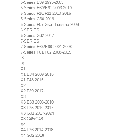
5-Series E39 1995-2003
5-Series E60/E61 2003-2010
5-Series F10/F11 2010-2016
5-Series G30 2016-
5-Series F07 Gran Turismo 2009-
6-SERIES
6-Series G32 2017-
7-SERIES
7-Series E65/E66 2001-2008
7-Series F01/F02 2008-2015
i3
iX
X1
X1 E84 2009-2015
X1 F48 2015-
X2
X2 F39 2017-
X3
X3 E83 2003-2010
X3 F25 2010-2017
X3 G01 2017-2024
X3 G45/G48
X4
X4 F26 2014-2018
X4 G02 2018-