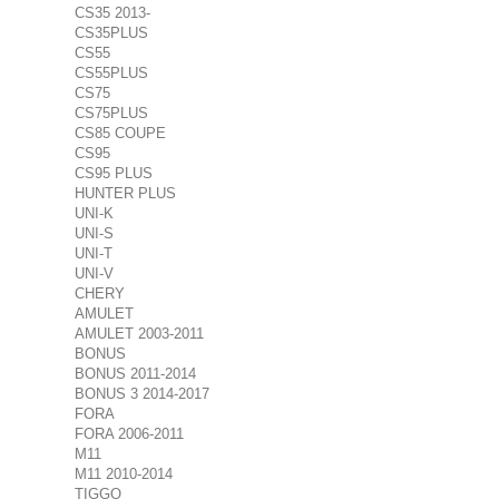
CS35 2013-
CS35PLUS
CS55
CS55PLUS
CS75
CS75PLUS
CS85 COUPE
CS95
CS95 PLUS
HUNTER PLUS
UNI-K
UNI-S
UNI-T
UNI-V
CHERY
AMULET
AMULET 2003-2011
BONUS
BONUS 2011-2014
BONUS 3 2014-2017
FORA
FORA 2006-2011
M11
M11 2010-2014
TIGGO