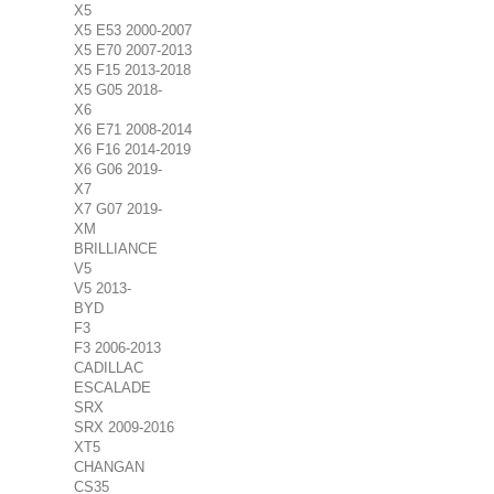
X5
X5 E53 2000-2007
X5 E70 2007-2013
X5 F15 2013-2018
X5 G05 2018-
X6
X6 E71 2008-2014
X6 F16 2014-2019
X6 G06 2019-
X7
X7 G07 2019-
XM
BRILLIANCE
V5
V5 2013-
BYD
F3
F3 2006-2013
CADILLAC
ESCALADE
SRX
SRX 2009-2016
XT5
CHANGAN
CS35