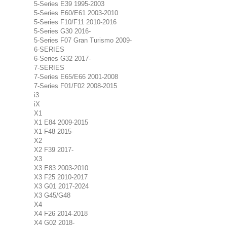
5-Series E39 1995-2003
5-Series E60/E61 2003-2010
5-Series F10/F11 2010-2016
5-Series G30 2016-
5-Series F07 Gran Turismo 2009-
6-SERIES
6-Series G32 2017-
7-SERIES
7-Series E65/E66 2001-2008
7-Series F01/F02 2008-2015
i3
iX
X1
X1 E84 2009-2015
X1 F48 2015-
X2
X2 F39 2017-
X3
X3 E83 2003-2010
X3 F25 2010-2017
X3 G01 2017-2024
X3 G45/G48
X4
X4 F26 2014-2018
X4 G02 2018-