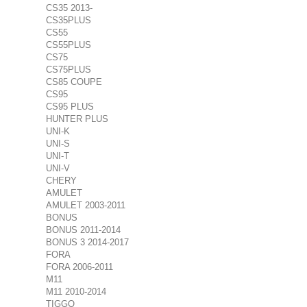
CS35 2013-
CS35PLUS
CS55
CS55PLUS
CS75
CS75PLUS
CS85 COUPE
CS95
CS95 PLUS
HUNTER PLUS
UNI-K
UNI-S
UNI-T
UNI-V
CHERY
AMULET
AMULET 2003-2011
BONUS
BONUS 2011-2014
BONUS 3 2014-2017
FORA
FORA 2006-2011
M11
M11 2010-2014
TIGGO