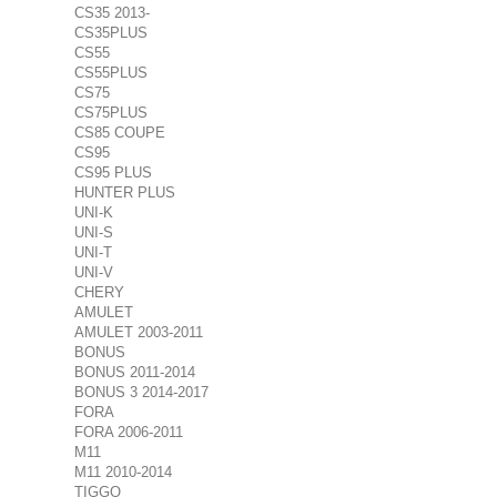
CS35 2013-
CS35PLUS
CS55
CS55PLUS
CS75
CS75PLUS
CS85 COUPE
CS95
CS95 PLUS
HUNTER PLUS
UNI-K
UNI-S
UNI-T
UNI-V
CHERY
AMULET
AMULET 2003-2011
BONUS
BONUS 2011-2014
BONUS 3 2014-2017
FORA
FORA 2006-2011
M11
M11 2010-2014
TIGGO