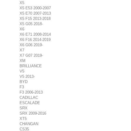
X5
X5 E53 2000-2007
X5 E70 2007-2013
X5 F15 2013-2018
X5 G05 2018-
X6
X6 E71 2008-2014
X6 F16 2014-2019
X6 G06 2019-
X7
X7 G07 2019-
XM
BRILLIANCE
V5
V5 2013-
BYD
F3
F3 2006-2013
CADILLAC
ESCALADE
SRX
SRX 2009-2016
XT5
CHANGAN
CS35