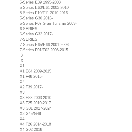
5-Series E39 1995-2003
5-Series E60/E61 2003-2010
5-Series F10/F11 2010-2016
5-Series G30 2016-
5-Series F07 Gran Turismo 2009-
6-SERIES
6-Series G32 2017-
7-SERIES
7-Series E65/E66 2001-2008
7-Series F01/F02 2008-2015
i3
iX
X1
X1 E84 2009-2015
X1 F48 2015-
X2
X2 F39 2017-
X3
X3 E83 2003-2010
X3 F25 2010-2017
X3 G01 2017-2024
X3 G45/G48
X4
X4 F26 2014-2018
X4 G02 2018-