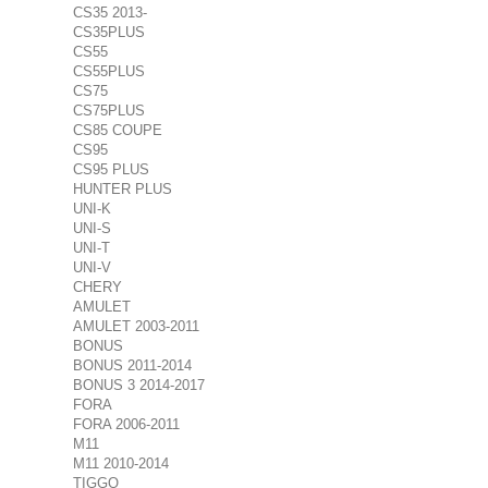
CS35 2013-
CS35PLUS
CS55
CS55PLUS
CS75
CS75PLUS
CS85 COUPE
CS95
CS95 PLUS
HUNTER PLUS
UNI-K
UNI-S
UNI-T
UNI-V
CHERY
AMULET
AMULET 2003-2011
BONUS
BONUS 2011-2014
BONUS 3 2014-2017
FORA
FORA 2006-2011
M11
M11 2010-2014
TIGGO