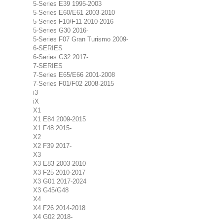
5-Series E39 1995-2003
5-Series E60/E61 2003-2010
5-Series F10/F11 2010-2016
5-Series G30 2016-
5-Series F07 Gran Turismo 2009-
6-SERIES
6-Series G32 2017-
7-SERIES
7-Series E65/E66 2001-2008
7-Series F01/F02 2008-2015
i3
iX
X1
X1 E84 2009-2015
X1 F48 2015-
X2
X2 F39 2017-
X3
X3 E83 2003-2010
X3 F25 2010-2017
X3 G01 2017-2024
X3 G45/G48
X4
X4 F26 2014-2018
X4 G02 2018-