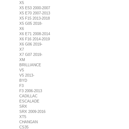
X5
X5 E53 2000-2007
X5 E70 2007-2013
X5 F15 2013-2018
X5 G05 2018-
X6
X6 E71 2008-2014
X6 F16 2014-2019
X6 G06 2019-
X7
X7 G07 2019-
XM
BRILLIANCE
V5
V5 2013-
BYD
F3
F3 2006-2013
CADILLAC
ESCALADE
SRX
SRX 2009-2016
XT5
CHANGAN
CS35