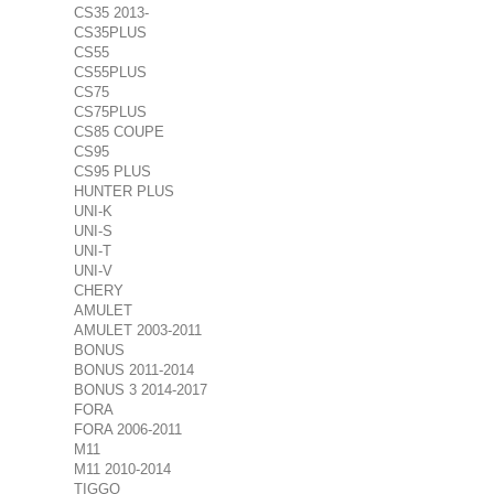
CS35 2013-
CS35PLUS
CS55
CS55PLUS
CS75
CS75PLUS
CS85 COUPE
CS95
CS95 PLUS
HUNTER PLUS
UNI-K
UNI-S
UNI-T
UNI-V
CHERY
AMULET
AMULET 2003-2011
BONUS
BONUS 2011-2014
BONUS 3 2014-2017
FORA
FORA 2006-2011
M11
M11 2010-2014
TIGGO