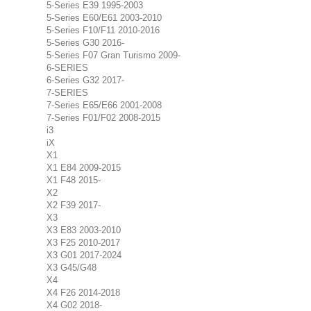
5-Series E39 1995-2003
5-Series E60/E61 2003-2010
5-Series F10/F11 2010-2016
5-Series G30 2016-
5-Series F07 Gran Turismo 2009-
6-SERIES
6-Series G32 2017-
7-SERIES
7-Series E65/E66 2001-2008
7-Series F01/F02 2008-2015
i3
iX
X1
X1 E84 2009-2015
X1 F48 2015-
X2
X2 F39 2017-
X3
X3 E83 2003-2010
X3 F25 2010-2017
X3 G01 2017-2024
X3 G45/G48
X4
X4 F26 2014-2018
X4 G02 2018-