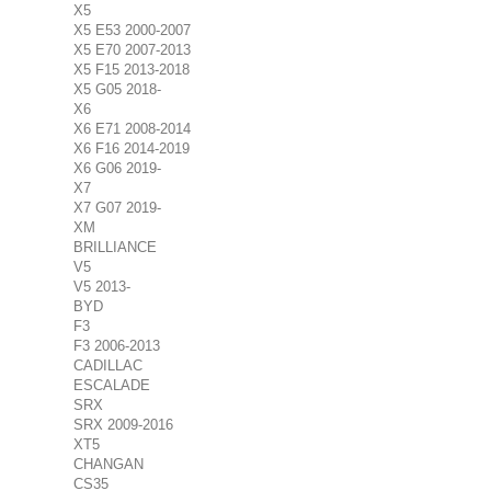
X5
X5 E53 2000-2007
X5 E70 2007-2013
X5 F15 2013-2018
X5 G05 2018-
X6
X6 E71 2008-2014
X6 F16 2014-2019
X6 G06 2019-
X7
X7 G07 2019-
XM
BRILLIANCE
V5
V5 2013-
BYD
F3
F3 2006-2013
CADILLAC
ESCALADE
SRX
SRX 2009-2016
XT5
CHANGAN
CS35