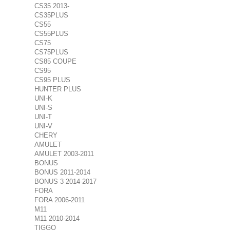
CS35 2013-
CS35PLUS
CS55
CS55PLUS
CS75
CS75PLUS
CS85 COUPE
CS95
CS95 PLUS
HUNTER PLUS
UNI-K
UNI-S
UNI-T
UNI-V
CHERY
AMULET
AMULET 2003-2011
BONUS
BONUS 2011-2014
BONUS 3 2014-2017
FORA
FORA 2006-2011
M11
M11 2010-2014
TIGGO