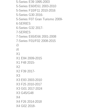
5-Series E39 1995-2003
5-Series E60/E61 2003-2010
5-Series F10/F11 2010-2016
5-Series G30 2016-
5-Series F07 Gran Turismo 2009-
6-SERIES
6-Series G32 2017-
7-SERIES
7-Series E65/E66 2001-2008
7-Series F01/F02 2008-2015
i3
iX
X1
X1 E84 2009-2015
X1 F48 2015-
X2
X2 F39 2017-
X3
X3 E83 2003-2010
X3 F25 2010-2017
X3 G01 2017-2024
X3 G45/G48
X4
X4 F26 2014-2018
X4 G02 2018-