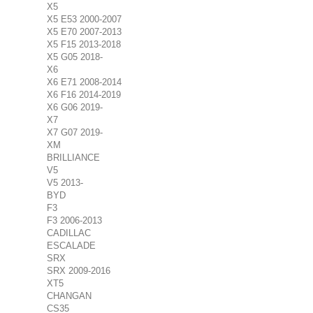
X5
X5 E53 2000-2007
X5 E70 2007-2013
X5 F15 2013-2018
X5 G05 2018-
X6
X6 E71 2008-2014
X6 F16 2014-2019
X6 G06 2019-
X7
X7 G07 2019-
XM
BRILLIANCE
V5
V5 2013-
BYD
F3
F3 2006-2013
CADILLAC
ESCALADE
SRX
SRX 2009-2016
XT5
CHANGAN
CS35