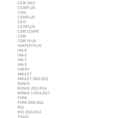
CS35 2013-
CS35PLUS
CS55
CS55PLUS
CS75
CS75PLUS
CS85 COUPE
CS95
CS95 PLUS
HUNTER PLUS
UNI-K
UNI-S
UNI-T
UNI-V
CHERY
AMULET
AMULET 2003-2011
BONUS
BONUS 2011-2014
BONUS 3 2014-2017
FORA
FORA 2006-2011
M11
M11 2010-2014
TIGGO