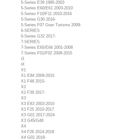
5-Series E39 1995-2003
5-Series E60/E61 2003-2010
5-Series F10/F11 2010-2016
5-Series G30 2016-
5-Series F07 Gran Turismo 2009-
6-SERIES
6-Series G32 2017-
7-SERIES
7-Series E65/E66 2001-2008
7-Series F01/F02 2008-2015
i3
iX
X1
X1 E84 2009-2015
X1 F48 2015-
X2
X2 F39 2017-
X3
X3 E83 2003-2010
X3 F25 2010-2017
X3 G01 2017-2024
X3 G45/G48
X4
X4 F26 2014-2018
X4 G02 2018-