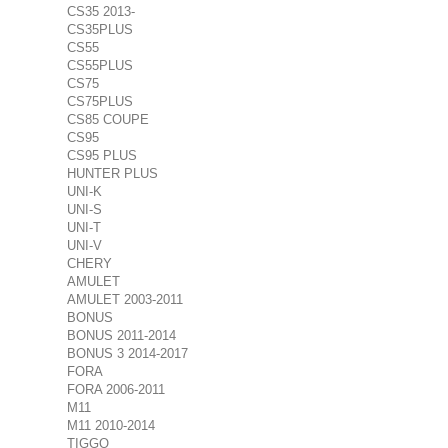
CS35 2013-
CS35PLUS
CS55
CS55PLUS
CS75
CS75PLUS
CS85 COUPE
CS95
CS95 PLUS
HUNTER PLUS
UNI-K
UNI-S
UNI-T
UNI-V
CHERY
AMULET
AMULET 2003-2011
BONUS
BONUS 2011-2014
BONUS 3 2014-2017
FORA
FORA 2006-2011
M11
M11 2010-2014
TIGGO