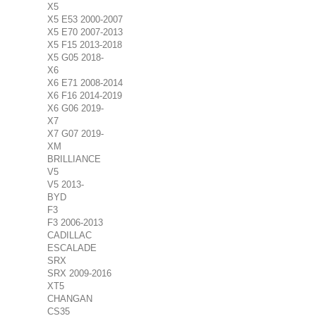
X5
X5 E53 2000-2007
X5 E70 2007-2013
X5 F15 2013-2018
X5 G05 2018-
X6
X6 E71 2008-2014
X6 F16 2014-2019
X6 G06 2019-
X7
X7 G07 2019-
XM
BRILLIANCE
V5
V5 2013-
BYD
F3
F3 2006-2013
CADILLAC
ESCALADE
SRX
SRX 2009-2016
XT5
CHANGAN
CS35